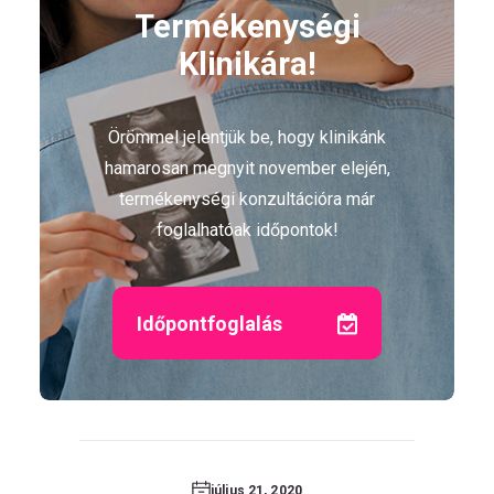
Termékenységi
Klinikára!
Örömmel jelentjük be, hogy klinikánk
hamarosan megnyit november elején,
termékenységi konzultációra már
foglalhatóak időpontok!
Időpontfoglalás
július 21, 2020