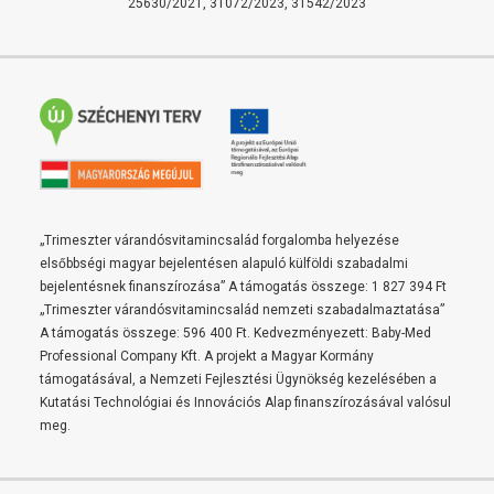
25630/2021, 31072/2023, 31542/2023
„Trimeszter várandósvitamincsalád forgalomba helyezése
elsőbbségi magyar bejelentésen alapuló külföldi szabadalmi
bejelentésnek finanszírozása” A támogatás összege: 1 827 394 Ft
„Trimeszter várandósvitamincsalád nemzeti szabadalmaztatása”
A támogatás összege: 596 400 Ft. Kedvezményezett: Baby-Med
Professional Company Kft. A projekt a Magyar Kormány
támogatásával, a Nemzeti Fejlesztési Ügynökség kezelésében a
Kutatási Technológiai és Innovációs Alap finanszírozásával valósul
meg.