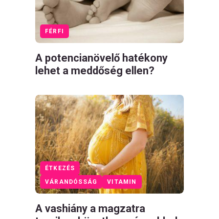
FÉRFI
A potencianövelő hatékony
lehet a meddőség ellen?
ÉTKEZÉS
VÁRANDÓSSÁG
VITAMIN
A vashiány a magzatra