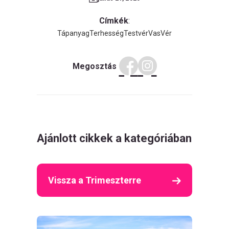
Címkék
:
Tápanyag
Terhesség
Testvér
Vas
Vér
Megosztás
Ajánlott cikkek a kategóriában
Vissza a Trimeszterre