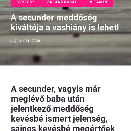
STRESSZ
VÁRANDÓSSÁG
VITAMIN
A secunder meddőség
kiváltója a vashiány is lehet!
HU
július 21, 2020
Kövess
minket!
A secunder, vagyis már
meglévő baba után
jelentkező meddőség
kevésbé ismert jelenség,
sajnos kevésbé megértőek