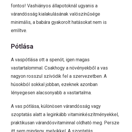
fontos! Vashiányos állapotoknál ugyanis a
várandósság kialakulásának valószínűsége
minimális, a babára gyakorolt hatásokat nem is
említve.
Pótlása
A vaspótlása ott a spenót, igen magas
vastartalommal. Csakhogy a növényekből a vas
nagyon rosszul szívódik fel a szervezetben. A
húsokból sokkal jobban, ezeknek azonban
lényegesen alacsonyabb a vastartalma.
A vas pótlása, különösen várandósság vagy
szoptatás alatt a leginkább vitaminkészítményekkel,
praktikusan várandósvitaminnal oldható meg. Persze
itt sem mindegy, melyikkel. A szoptatás