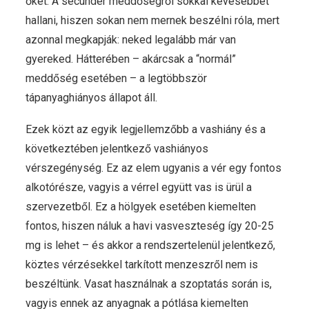
őket. A secunder meddőségről sokkal kevesebbet
hallani, hiszen sokan nem mernek beszélni róla, mert
azonnal megkapják: neked legalább már van
gyereked. Hátterében – akárcsak a “normál”
meddőség esetében – a legtöbbször
tápanyaghiányos állapot áll.
Ezek közt az egyik legjellemzőbb a vashiány és a
következtében jelentkező vashiányos
vérszegénység. Ez az elem ugyanis a vér egy fontos
alkotórésze, vagyis a vérrel együtt vas is ürül a
szervezetből. Ez a hölgyek esetében kiemelten
fontos, hiszen náluk a havi vasveszteség így 20-25
mg is lehet – és akkor a rendszertelenül jelentkező,
köztes vérzésekkel tarkított menzeszről nem is
beszéltünk. Vasat használnak a szoptatás során is,
vagyis ennek az anyagnak a pótlása kiemelten