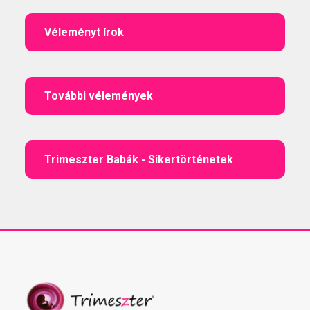
Véleményt írok
További vélemények
Trimeszter Babák - Sikertörténetek