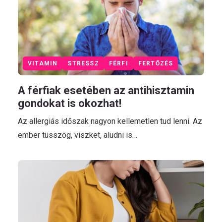
VITAMIN
STRESSZ
FÉRFI
FERTŐZÉS
A férfiak esetében az antihisztamin
gondokat is okozhat!
Az allergiás időszak nagyon kellemetlen tud lenni. Az
ember tüsszög, viszket, aludni is…