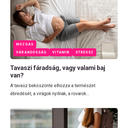
MOZGÁS
VÁRANDÓSSÁG
VITAMIN
STRESSZ
Tavaszi fáradság, vagy valami baj
van?
A tavasz beköszönte elhozza a természet
ébredését, a virágok nyílnak, a rovarok…