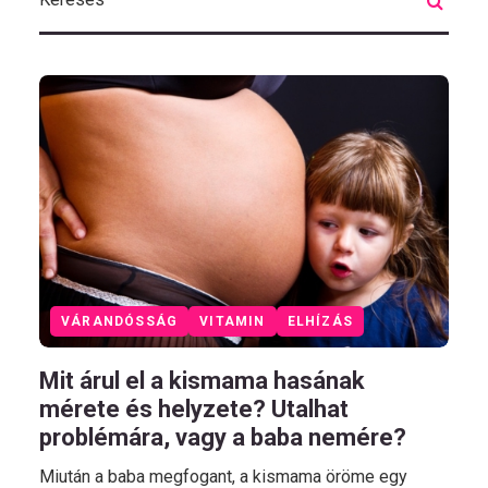
VÁRANDÓSSÁG
VITAMIN
ELHÍZÁS
Mit árul el a kismama hasának
mérete és helyzete? Utalhat
problémára, vagy a baba nemére?
Miután a baba megfogant, a kismama öröme egy