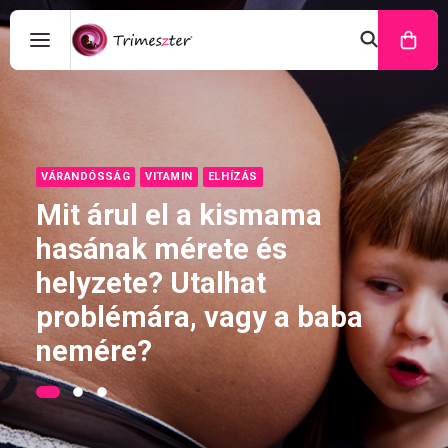
VÁRANDÓSSÁG
VITAMIN
ELHÍZÁS
Mit árul el a kismama
hasának mérete és
helyzete? Utalhat
problémára, vagy a baba
nemére?