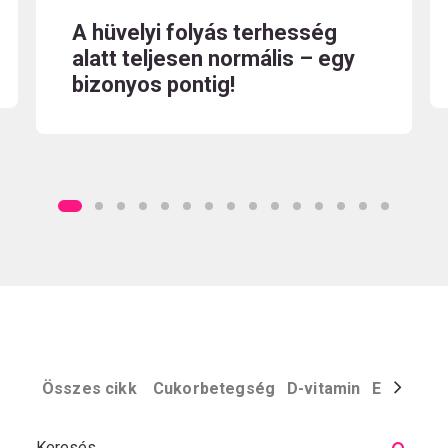
A hüvelyi folyás terhesség
alatt teljesen normális – egy
bizonyos pontig!
Összes cikk
Cukorbetegség
D-vitamin
Egyéb
El