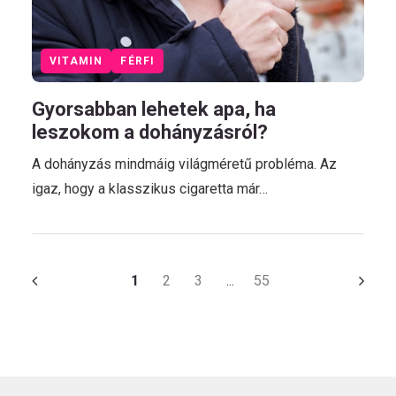
VITAMIN
FÉRFI
Gyorsabban lehetek apa, ha
leszokom a dohányzásról?
A dohányzás mindmáig világméretű probléma. Az
igaz, hogy a klasszikus cigaretta már…
1
2
3
55
…