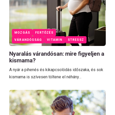
MOZGÁS
FERTŐZÉS
VÁRANDÓSSÁG
VITAMIN
STRESSZ
Nyaralás várandósan: mire figyeljen a
kismama?
A nyár a pihenés és kikapcsolódás időszaka, és sok
kismama is szívesen töltene el néhány…