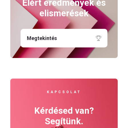
Elért eredmények és
elismerések
Megtekintés
KAPCSOLAT
Kérdésed van?
Segítünk.