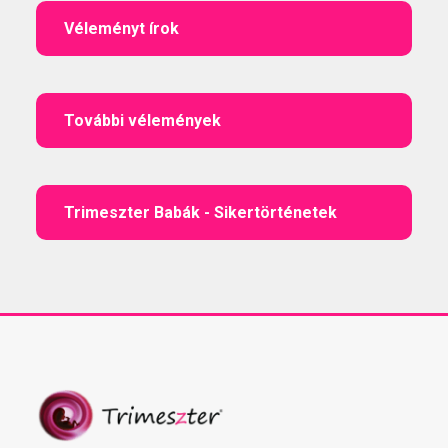
Véleményt írok
További vélemények
Trimeszter Babák - Sikertörténetek