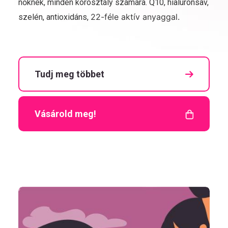
nőknek, minden korosztály számára. Q10, hialuronsav,
22-féle aktív anyaggal.
szelén, antioxidáns,
Tudj meg többet
Vásárold meg!