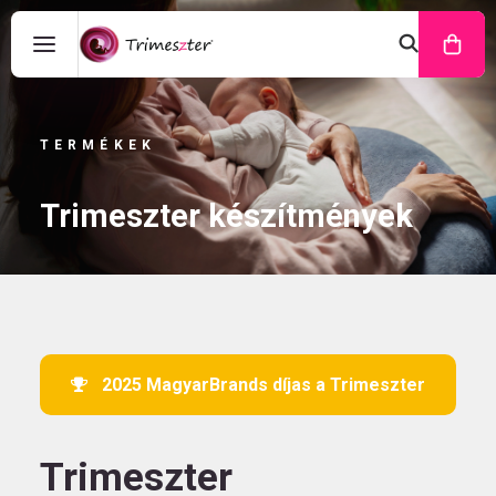
TERMÉKEK
Trimeszter készítmények
2025 MagyarBrands díjas a Trimeszter
Trimeszter