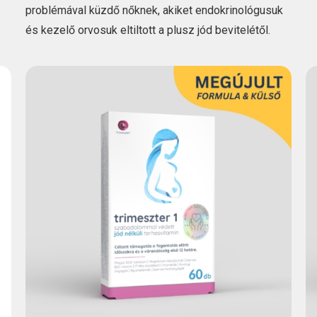
problémával küzdő nőknek, akiket endokrinológusuk
és kezelő orvosuk eltiltott a plusz jód bevitelétől.