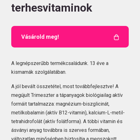
terhesvitaminok
HU
Vásárold meg!
A legnépszerűbb termékcsaládunk. 13 éve a
Kövess
minket!
kismamák szolgálatában.
A jól bevált összetétel, most továbbfejlesztve! A
megújult Trimeszter a tápanyagok biológiailag aktív
formáit tartalmazza: magnézium-biszglicinát,
metilkobalamin (aktív B12-vitamin), kalcium-L-metil-
tetrahidrofolát (aktív folátforma). A többi vitamin és
ásványi anyag továbbra is szerves formában,
változatlan minőségben biztosítja a megszokott