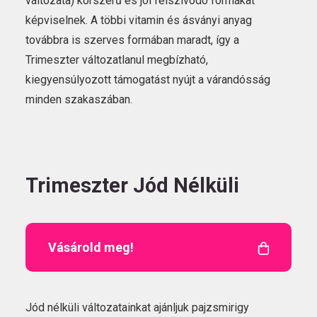
változata) korszerű és jól felszívódó formákat
képviselnek. A többi vitamin és ásványi anyag
továbbra is szerves formában maradt, így a
Trimeszter változatlanul megbízható,
kiegyensúlyozott támogatást nyújt a várandósság
minden szakaszában.
Trimeszter Jód Nélküli
Vásárold meg!
Jód nélküli változatainkat ajánljuk pajzsmirigy