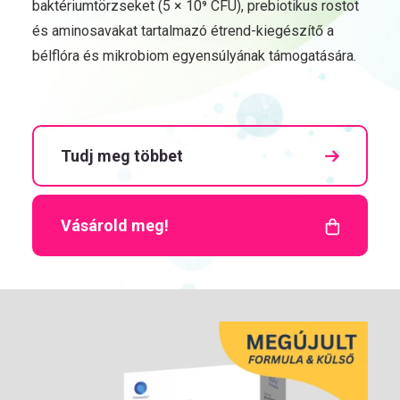
baktériumtörzseket (5 × 10⁹ CFU), prebiotikus rostot
és aminosavakat tartalmazó étrend-kiegészítő a
bélflóra és mikrobiom egyensúlyának támogatására.
Tudj meg többet
Vásárold meg!