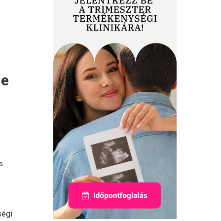
le
s
ségi