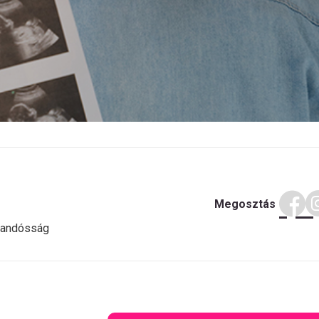
Megosztás
randósság