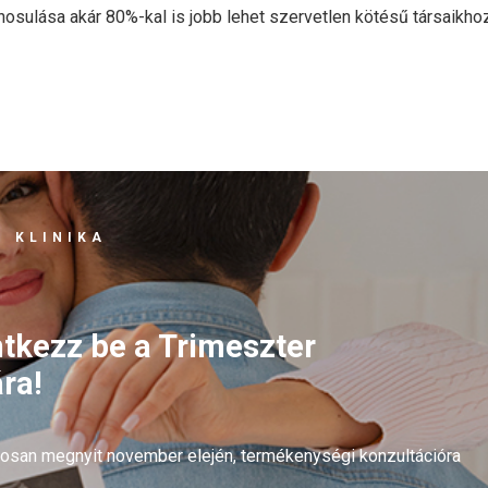
nosulása akár 80%-kal is jobb lehet szervetlen kötésű társaikho
 KLINIKA
ntkezz be a Trimeszter
ra!
arosan megnyit november elején, termékenységi konzultációra