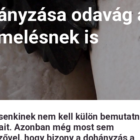
hányzása odavág 
melésnek is
 senkinek nem kell külön bemutatn
sait. Azonban még most sem
zővel, hogy bizony a dohányzás a