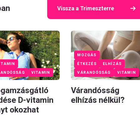
ban
Vissza a Trimeszterre
MOZGÁS
ITAMIN
ÉTKEZÉS
ELHÍZÁS
RANDÓSSÁG
VITAMIN
VÁRANDÓSSÁG
VITAMIN
ogamzásgátló
Várandósság
dése D-vitamin
elhízás nélkül?
nyt okozhat