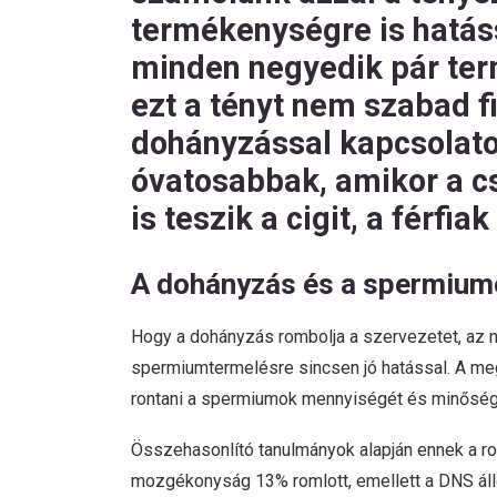
termékenységre is hatáss
minden negyedik pár te
ezt a tényt nem szabad f
dohányzással kapcsolato
óvatosabbak, amikor a cs
is teszik a cigit, a férf
A dohányzás és a spermium
Hogy a dohányzás rombolja a szervezetet, az 
spermiumtermelésre sincsen jó hatással. A m
rontani a spermiumok mennyiségét és minőség
Összehasonlító tanulmányok alapján ennek a 
mozgékonyság 13% romlott, emellett a DNS állom