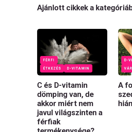
Ajánlott cikkek a kategóriá
FÉRFI
D-V
ÉTKEZÉS
D-VITAMIN
VÁ
C és D-vitamin
A f
dömping van, de
sze
akkor miért nem
hiá
javul világszinten a
férfiak
termékenysége?