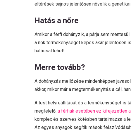
eltérések sajnos jelentősen növelik a genetika
Hatás a nőre
Amikor a férfi dohányzik, a párja sem mentesül
a nők termékenységét képes akár jelentősen i
hatással lehet!
Merre tovább?
A dohányzás mellőzése mindenképpen javasolt 
akkor, mikor már a megtermékenyítés a cél, ha
A test helyreállítását és a termékenységet is 
megfelelő:
a férfiak esetében ez kifejezetten 
komplex és szerves kötésben tartalmazza a leh
Az egyes anyagok segítik mások felszívódását