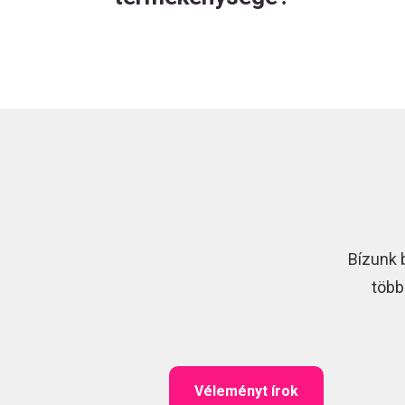
Bízunk 
több
Véleményt írok