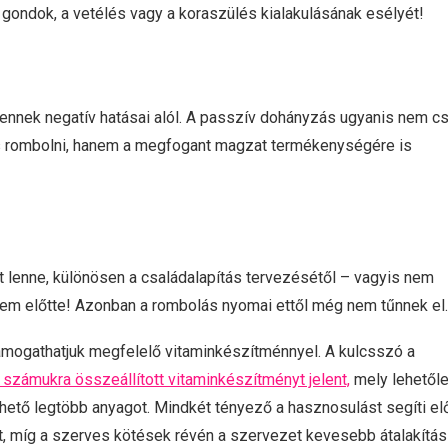
i gondok, a vetélés vagy a koraszülés kialakulásának esélyét!
 ennek negatív hatásai alól. A passzív dohányzás ugyanis nem c
s rombolni, hanem a megfogant magzat termékenységére is
lenne, különösen a családalapítás tervezésétől – vagyis nem
nem előtte! Azonban a rombolás nyomai ettől még nem tűnnek el.
támogathatjuk megfelelő vitaminkészítménnyel. A kulcsszó a
a számukra összeállított vitaminkészítményt jelent,
mely lehetől
ető legtöbb anyagot. Mindkét tényező a hasznosulást segíti elő
, míg a szerves kötések révén a szervezet kevesebb átalakítás