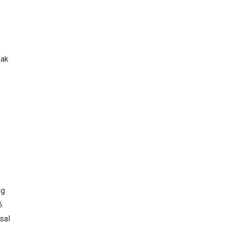
sak
eg
.
sal