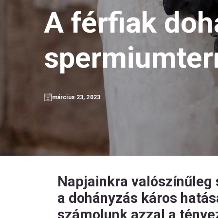
A férfiak do
spermiumter
március 23, 2023
Napjainkra valószínűleg
a dohányzás káros hatá
számolunk azzal a ténye