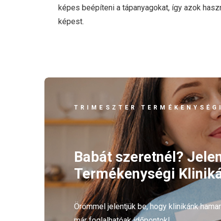
képes beépíteni a tápanyagokat, így azok hasz
képest.
TRIMESZTER TERMÉKENYSÉGI
Babát szeretnél? Jele
Termékenységi Kliniká
Örömmel jelentjük be, hogy klinikánk ham
már foglalhatóak időpontok!