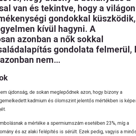
al van és tekintve, hogy a világon
rmékenységi gondokkal küszködik,
igyelmen kívül hagyni. A
san azonban a nők sokkal
aládalapítás gondolata felmerül, 
iak azonban nem…
ok
nem újdonság, de sokan meglepődnek azon, hogy bizony a
egemelkedett kadmium és ólomszint jelentős mértékben is képe
ét.
rombolásnak a mértéke a spermiumszám esetében 23%, míg a
ány és az alaki felépítés is sérült. Ezek pedig, vagyis a minő