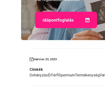
Időpontfoglalás
március 23, 2023
Címkék
:
Dohányzás
Ér
Férfi
Spermium
Termékenység
Vá