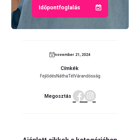
Időpontfoglalás
november 21, 2024
Címkék
:
Fejlődés
Nátha
Tél
Várandósság
Megosztás