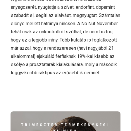
anyagcserét, nyugtatja a szívet, endorfint, dopamint
szabadít el, segíti az elalvást, megnyugtat. Számtalan
előnye mellett hátránya nincsen. A No Nut November
tehát csak az önkontrollról szólhat, de nem biztos,
hogy ez a legjobb irány. Több kutatás is foglalkozott
már azzal, hogy a rendszeresen (havi nagyjából 21
alkalommal) ejakuláló férfiaknak 19%-kal kisebb az
esélye a prosztatarák kialakulására, mely a második
leggyakoribb ráktípus az erősebbik nemnél.
TRIMESZTER TERMÉKENYSÉGI