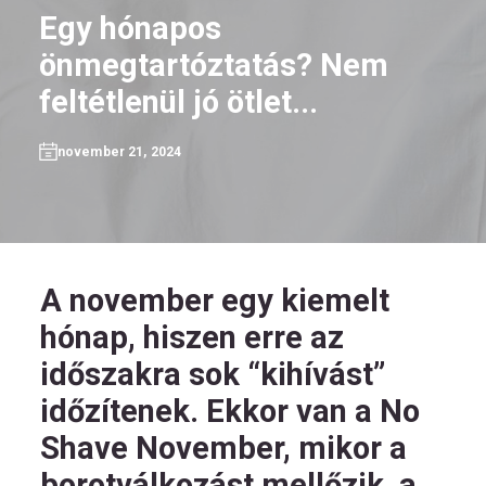
Egy hónapos
önmegtartóztatás? Nem
feltétlenül jó ötlet...
HU
november 21, 2024
Kövess
minket!
A november egy kiemelt
hónap, hiszen erre az
időszakra sok “kihívást”
időzítenek. Ekkor van a No
Shave November, mikor a
borotválkozást mellőzik, a