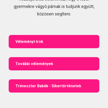
gyermekre vágyó párnak is tudjunk együtt,
közösen segíteni.
Véleményt írok
További vélemények
Trimeszter Babák - Sikertörténetek