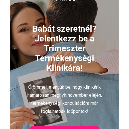
KLINIKA
Babát szeretnél?
Jelentkezz be a
Trimeszter
Termékenységi
Klinikára!
Örömmel jelentjük be, hogy klinikánk
hamarosan megnyit november elején,
termékenységi konzultációra már
foglalhatóak időpontok!