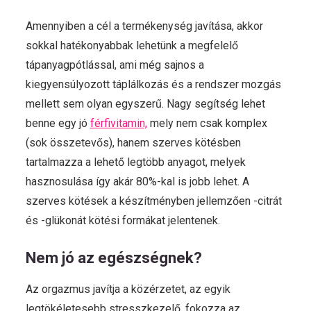
Amennyiben a cél a termékenység javítása, akkor
sokkal hatékonyabbak lehetünk a megfelelő
tápanyagpótlással, ami még sajnos a
kiegyensúlyozott táplálkozás és a rendszer mozgás
mellett sem olyan egyszerű. Nagy segítség lehet
benne egy jó
férfivitamin,
mely nem csak komplex
(sok összetevős), hanem szerves kötésben
tartalmazza a lehető legtöbb anyagot, melyek
hasznosulása így akár 80%-kal is jobb lehet. A
szerves kötések a készítményben jellemzően -citrát
és -glükonát kötési formákat jelentenek.
Nem jó az egészségnek?
Az orgazmus javítja a közérzetet, az egyik
legtökéletesebb stresszkezelő, fokozza az