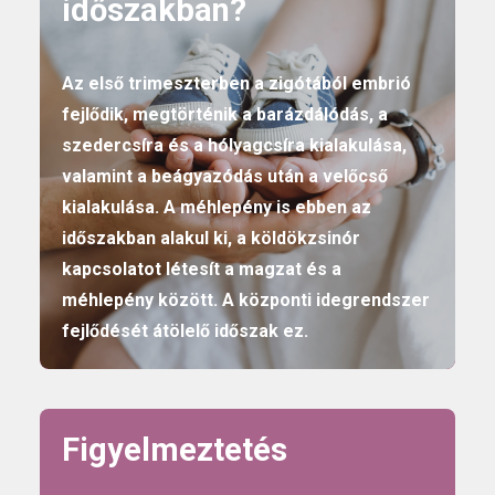
időszakban?
Az első trimeszterben a zigótából embrió
fejlődik, megtörténik a barázdálódás, a
szedercsíra és a hólyagcsíra kialakulása,
valamint a beágyazódás után a velőcső
kialakulása. A méhlepény is ebben az
időszakban alakul ki, a köldökzsinór
kapcsolatot létesít a magzat és a
méhlepény között. A központi idegrendszer
fejlődését átölelő időszak ez.
Figyelmeztetés