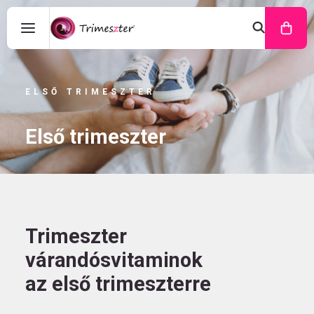
ELSŐ TRIMESZTER
Első trimeszter
Trimeszter
várandósvitaminok
az első trimeszterre