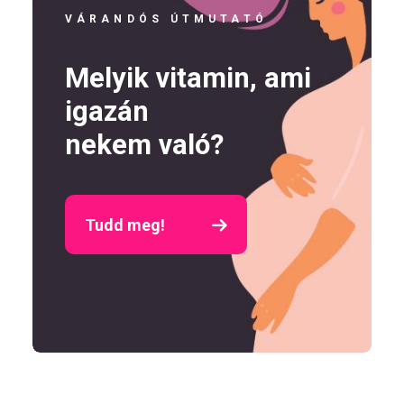
VÁRANDÓS ÚTMUTATÓ
Melyik vitamin, ami
igazán
nekem való?
Tudd meg!