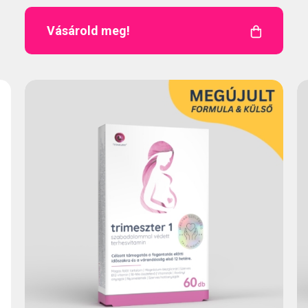
Vásárold meg!
HU
Kövess
minket!