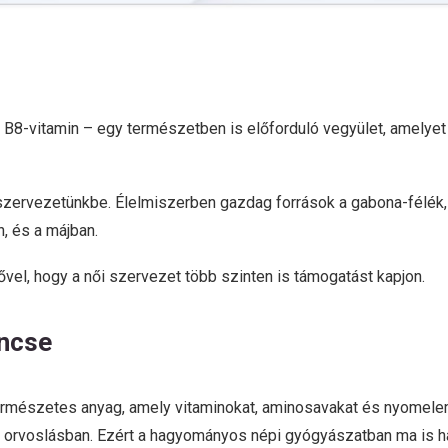
B8-vitamin – egy természetben is előforduló vegyület, amelyet a
a szervezetünkbe. Élelmiszerben gazdag források a gabona-félék
n, és a májban.
el, hogy a női szervezet több szinten is támogatást kapjon.
incse
természetes anyag, amely vitaminokat, aminosavakat és nyomel
i orvoslásban. Ezért a hagyományos népi gyógyászatban ma is h