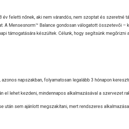
év feletti nőnek, aki nem várandós, nem szoptat és szeretné tá
árhat. A Mensesnorm™ Balance gondosan válogatott összetevői – 
api támogatására készültek. Célunk, hogy segítsünk megőrizni a
l, azonos napszakban, folyamatosan legalább 3 hónapon keresztü
 el lehet kezdeni, mindennapos alkalmazásával a szervezet raktá
 után sem ajánlott megszakítani, mert rendszeres alkalmazása 