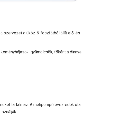
 szervezet glükóz-6-foszfátból állít elő, és
, keményhéjasok, gyümölcsök, főként a dinnye
emeket tartalmaz. A méhpempő évezredek óta
asználják.