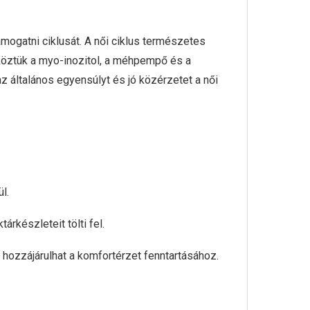
mogatni ciklusát. A női ciklus természetes
köztük a myo-inozitol, a méhpempő és a
z általános egyensúlyt és jó közérzetet a női
l.
rkészleteit tölti fel.
hozzájárulhat a komfortérzet fenntartásához.