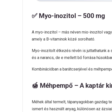
✅ Myo-inozitol – 500 mg
A myo-inozitol – más néven mio-inozitol vagy 
amely a B-vitaminok közé sorolható.
Myo-inozitolt étkezés révén is juttathatunk 
és a narancs, de e mellett bő forrása húsokba
Kombinációban a barátcserjével és méhpempőv
🍯 Méhpempő – A kaptár k
Méhek által termelt, tápanyagokban gazdag 
ismert és használt anyag, különösen az ázsia