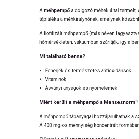
A
méhpempő
a dolgozó méhek által termelt,
tápláléka a méhkirálynőnek, amelynek köszönh
A liofilizált méhpempő (más néven fagyasztva
hőmérsékleten, vákuumban szárítják, így a be
Mi található benne?
Fehérjék és természetes antioxidánsok
Vitaminok
Ásványi anyagok és nyomelemek
Miért került a méhpempő a Mensesnorm™
A méhpempő tápanyagai hozzájárulhatnak a sze
A 400 mg-os mennyiség koncentrált formában bi