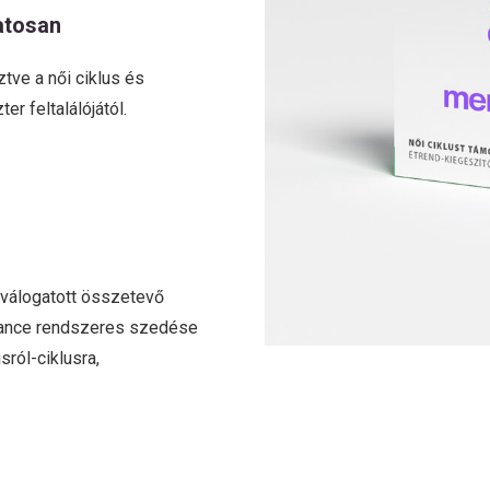
atosan
tve a női ciklus és
r feltalálójától.
 válogatott összetevő
lance rendszeres szedése
ról-ciklusra,