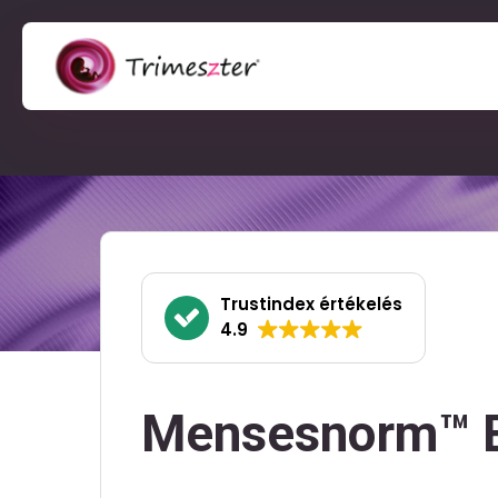
Trustindex értékelés
4.9
Mensesnorm™ 