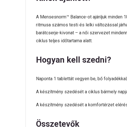
A Mensesnorm™ Balance-ot ajánljuk minden 18 
ritmusa számos testi és lelki változással j
barátcserje-kivonat – a női szervezet mindenn
ciklus teljes időtartama alatt.
Hogyan kell szedni?
Naponta 1 tablettát vegyen be, bő folyadékka
A készítmény szedését a ciklus bármely napján
A készítmény szedését a komfortérzet elérése
Összetevők