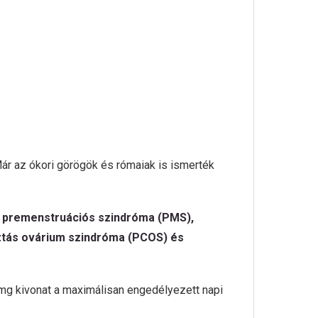
ár az ókori görögök és rómaiak is ismerték
ul premenstruációs szindróma (PMS),
sztás ovárium szindróma (PCOS) és
g kivonat a maximálisan engedélyezett napi