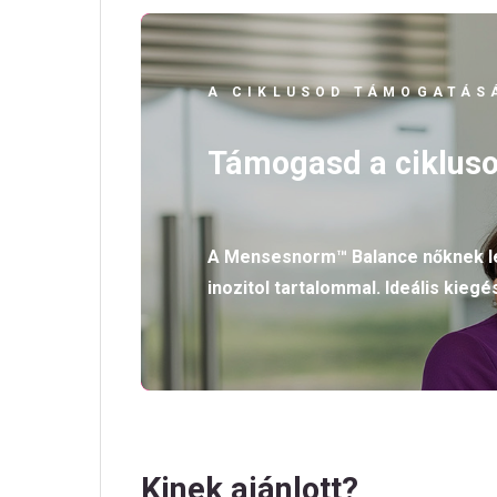
A CIKLUSOD TÁMOGATÁS
Támogasd a cikluso
A Mensesnorm™ Balance nőknek let
inozitol tartalommal. Ideális kie
Kinek ajánlott?