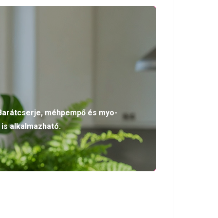
 Barátcserje, méhpempő és myo-
is alkalmazható.