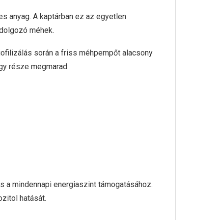
es anyag. A kaptárban ez az egyetlen
a dolgozó méhek.
iofilizálás során a friss méhpempőt alacsony
nagy része megmarad.
és a mindennapi energiaszint támogatásához.
zitol hatását.