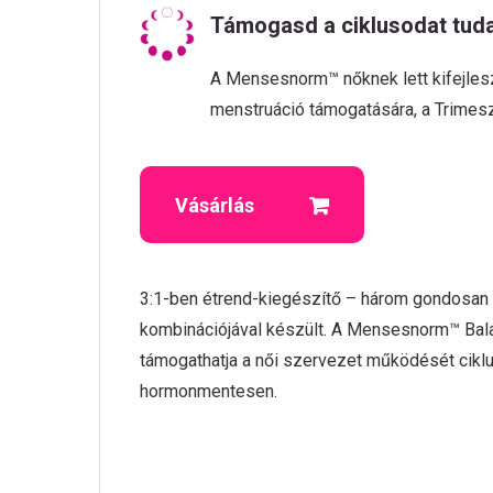
Támogasd a ciklusodat tud
A Mensesnorm™ nőknek lett kifejlesz
menstruáció támogatására, a Trimeszte
Vásárlás
3:1-ben étrend-kiegészítő – három gondosan
kombinációjával készült. A Mensesnorm™ Ba
támogathatja a női szervezet működését ciklus
hormonmentesen.