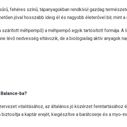
 sűrű, fehéres színű, tápanyagokban rendkívül gazdag természet
etően jóval hosszabb ideig él és nagyobb életerővel bír, mint 
 szárított méhpempő) a méhpempő egyik tartósított formája. A l
nne lévő nedvesség eltávozik, de a biológiailag aktív anyagok 
 Balance-ba?
rvezet vitalitásához, az általános jó közérzet fenntartásához 
ztosítja a kaptár erejét, kiegészítve a barátcserje és a myo-ino