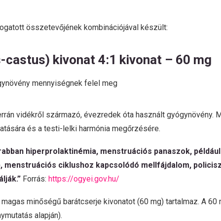
atott összetevőjének kombinációjával készült:
s-castus) kivonat 4:1 kivonat – 60 mg
yógynövény mennyiségnek felel meg
errán vidékről származó, évezredek óta használt gyógynövény. M
atására és a testi-lelki harmónia megőrzésére.
rabban hiperprolaktinémia, menstruációs panaszok, példá
, menstruációs ciklushoz kapcsolódó mellfájdalom, polici
lják.”
Forrás:
https://ogyei.gov.hu/
gas minőségű barátcserje kivonatot (60 mg) tartalmaz. A 60 m
ymutatás alapján).