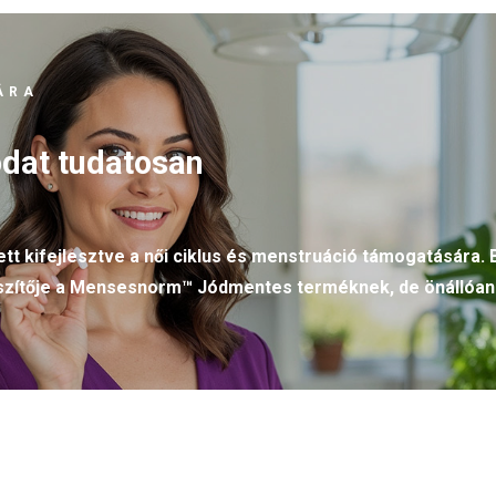
ÁRA
dat tudatosan
t kifejlesztve a női ciklus és menstruáció támogatására.
gészítője a Mensesnorm™ Jódmentes terméknek, de önállóan 