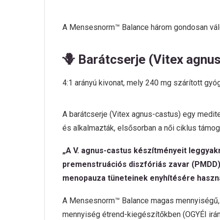
A Mensesnorm™ Balance három gondosan válog
🪻 Barátcserje (Vitex agnu
4:1 arányú kivonat, mely 240 mg szárított g
A barátcserje (Vitex agnus-castus) egy medit
és alkalmazták, elsősorban a női ciklus támog
„A V. agnus-castus készítményeit leggyak
premenstruációs diszfóriás zavar (PMDD)
menopauza tüneteinek enyhítésére haszná
A Mensesnorm™ Balance magas mennyiségű, ma
mennyiség étrend-kiegészítőkben (OGYÉI irán