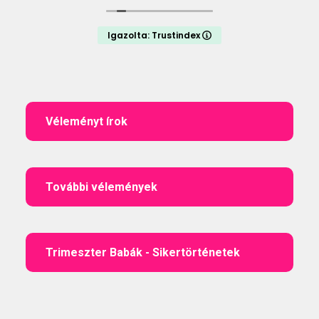
Igazolta: Trustindex
Véleményt írok
További vélemények
Trimeszter Babák - Sikertörténetek