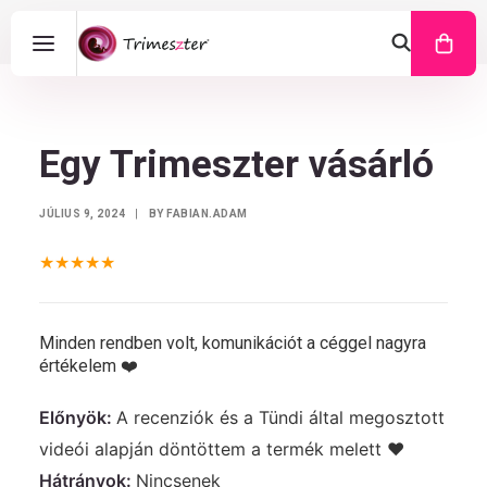
Egy Trimeszter vásárló
JÚLIUS 9, 2024
|
BY
FABIAN.ADAM
★★★★★
Minden rendben volt, komunikációt a céggel nagyra
értékelem ❤️
Előnyök:
A recenziók és a Tündi által megosztott
videói alapján döntöttem a termék melett ❤️
Hátrányok:
Nincsenek