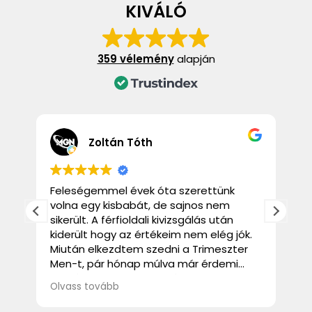
KIVÁLÓ
359 vélemény
alapján
Zoltán Tóth
a
Feleségemmel évek óta szerettünk
Ki
volna egy kisbabát, de sajnos nem
sikerült. A férfioldali kivizsgálás után
s
kiderült hogy az értékeim nem elég jók.
st
Miután elkezdtem szedni a Trimeszter
m
Men-t, pár hónap múlva már érdemi
javulás következett be és hamarosan
Olvass tovább
sikeresen megérkezett a kislányunk.