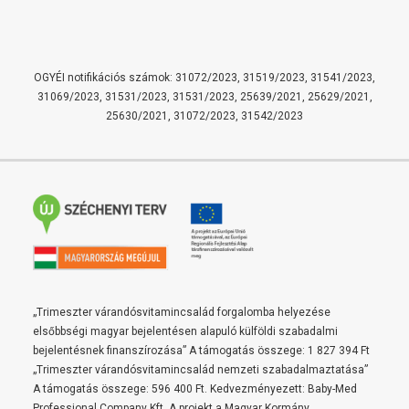
OGYÉI notifikációs számok: 31072/2023, 31519/2023, 31541/2023,
31069/2023, 31531/2023, 31531/2023, 25639/2021, 25629/2021,
25630/2021, 31072/2023, 31542/2023
„Trimeszter várandósvitamincsalád forgalomba helyezése
elsőbbségi magyar bejelentésen alapuló külföldi szabadalmi
bejelentésnek finanszírozása” A támogatás összege: 1 827 394 Ft
„Trimeszter várandósvitamincsalád nemzeti szabadalmaztatása”
A támogatás összege: 596 400 Ft. Kedvezményezett: Baby-Med
Professional Company Kft. A projekt a Magyar Kormány