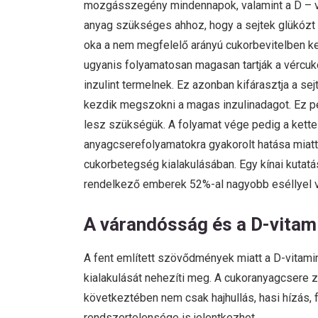
mozgásszegény mindennapok, valamint a D – vit
anyag szükséges ahhoz, hogy a sejtek glükózt 
oka a nem megfelelő arányú cukorbevitelben ke
ugyanis folyamatosan magasan tartják a vércuko
inzulint termelnek. Ez azonban kifárasztja a sej
kezdik megszokni a magas inzulinadagot. Ez ped
lesz szükségük. A folyamat vége pedig a kette
anyagcserefolyamatokra gyakorolt hatása miatt 
cukorbetegség kialakulásában. Egy kínai kutatá
rendelkező emberek 52%-al nagyobb eséllyel v
A várandósság és a D-vitam
A fent említett szövődmények miatt a D-vitami
kialakulását nehezíti meg. A cukoranyagcsere z
következtében nem csak hajhullás, hasi hízás,
rendszertelensége is jelentkezhet.