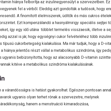
amin hiánya felborítja az inzulinegyensúlyt a szervezetben. Ez
vegyenek fel a vérből. Eleddig azt gondolták a tudósok, hogy e
resendő. A finomított élelmiszerek, üdítők és más cukros étele
rszintet. Ezt kompenzálandó a hasnyálmirigy speciális sejtjei t
teket, így egy idő utána többlet termelés visszaesik, illetve a se
ig azzal is jár, hogy egységnyi cukor felvételéhez több inzulin
s típusú cukorbetegség kialakulása. Ma már tudjuk, hogy a D-vit
a hiánya jelentős részt vállal a metabolikus szindróma, így pedi
s ugyanis bebizonyította, hogy az alacsonyabb D-vitamin szintte
annak kitéve a metabolikus szindróma kialakulásának.
in
n a várandósságra is hatást gyakorolhat. Egészen pontosan anna
avarok ugyanis olyan terhet rónak a szervezetre, melynek
 fáradékonyság, hanem a menstruáció kimaradozása,