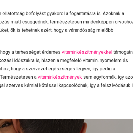
n ellátottság befolyást gyakorol a fogantatásra is. Azoknak a
álkozás miatt csüggednek, természetesen mindenképpen orvosho
züket, ők is tehetnek azért, hogy a várandósság mielőbb
, hogy a terhességet érdemes
vitaminkészítményekkel
támogatni
lkozási időszakra is, hiszen a megfelelő vitamin, nyomelem és
ahhoz, hogy a szervezet egészséges legyen, így pedig a
. Természetesen a
vitaminkészítmények
sem egyformák, így az
gai szerves kémiai kötéssel kapcsolódnak, így a felszívódásuk 