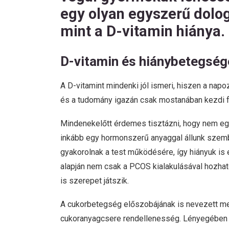
egy olyan egyszerű dolog
mint a D-vitamin hiánya.
D-vitamin és hiánybetegség
A D-vitamint mindenki jól ismeri, hiszen a nap
és a tudomány igazán csak mostanában kezdi f
Mindenekelőtt érdemes tisztázni, hogy nem egy 
inkább egy hormonszerű anyaggal állunk szemb
gyakorolnak a test működésére, így hiányuk is
alapján nem csak a PCOS kialakulásával hozha
is szerepet játszik.
A cukorbetegség előszobájának is nevezett met
cukoranyagcsere rendellenesség. Lényegében a