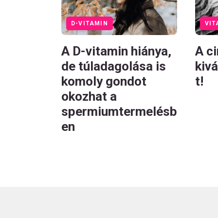
VIT
D-VITAMIN
A ci
A D-vitamin hiánya,
kiv
de túladagolása is
t!
komoly gondot
okozhat a
spermiumtermelésb
en