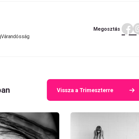
Megosztás
g
Várandósság
ban
Vissza a Trimeszterre