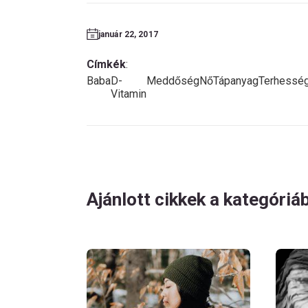
január 22, 2017
Címkék
:
Baba
D-
Meddőség
Nő
Tápanyag
Terhessé
Vitamin
Ajánlott cikkek a kategóriá