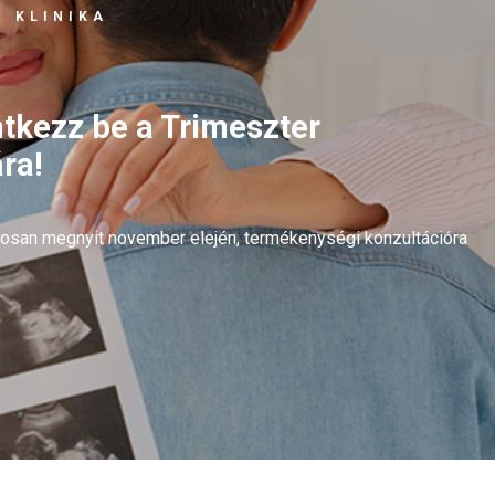
 KLINIKA
ntkezz be a Trimeszter
ra!
arosan megnyit november elején, termékenységi konzultációra