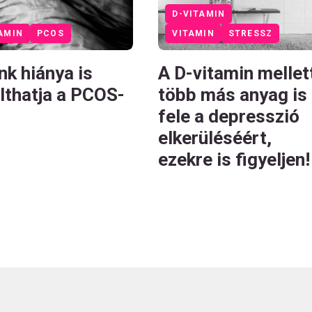
D-VITAMIN
AMIN
PCOS
VITAMIN
STRESSZ
nk hiánya is
A D-vitamin mellet
álthatja a PCOS-
több más anyag is
fele a depresszió
elkerüléséért,
ezekre is figyeljen!