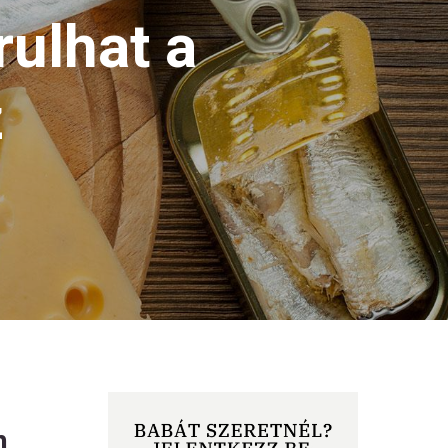
rulhat a
z
n