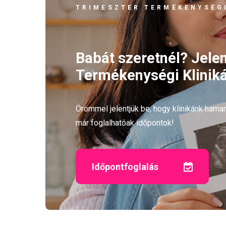
TRIMESZTER TERMÉKENYSÉGI
Babát szeretnél? Jele
Termékenységi Kliniká
Örömmel jelentjük be, hogy klinikánk ham
már foglalhatóak időpontok!
Időpontfoglalás