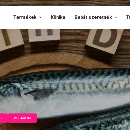
Termékek
Klinika
Babát szeretnék
T
G
VITAMIN