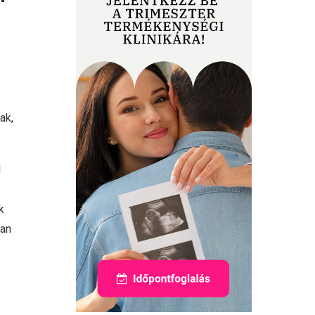
ak,
l
k
ban