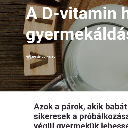
A D-vitamin h
gyermekáldá
január 22, 2017
Azok a párok, akik babát
sikeresek a próbálkozás
végül gyermekük lehesse