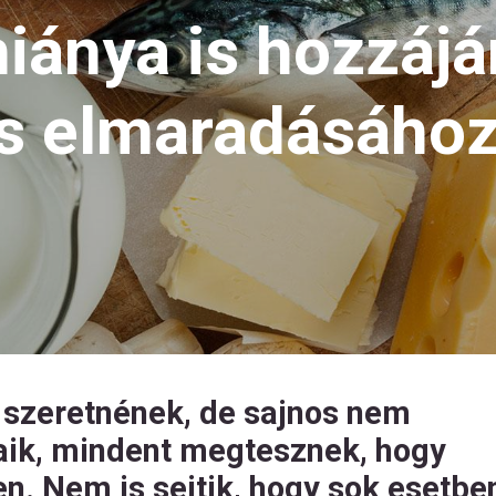
iánya is hozzájá
s elmaradásáho
 szeretnének, de sajnos nem
aik, mindent megtesznek, hogy
n. Nem is sejtik, hogy sok esetbe