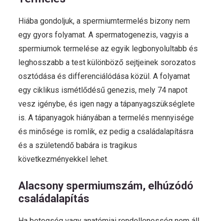
Hiába gondoljuk, a spermiumtermelés bizony nem
egy gyors folyamat. A spermatogenezis, vagyis a
spermiumok termelése az egyik legbonyolultabb és
leghosszabb a test különböző sejtjeinek sorozatos
osztódása és differenciálódása közül. A folyamat
egy ciklikus ismétlődésű genezis, mely 74 napot
vesz igénybe, és igen nagy a tápanyagszükséglete
is. A tápanyagok hiányában a termelés mennyisége
és minősége is romlik, ez pedig a családalapításra
és a születendő babára is tragikus
következményekkel lehet.
Alacsony spermiumszám, elhúzódó
családalapítás
Ha betegség vagy anatómiai rendellenesség nem áll