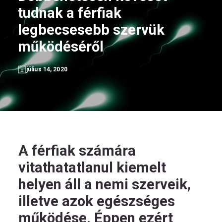
tudnak a férfiak
legbecsesebb szervük
működéséről
HU
július 14, 2020
Kövess
minket!
A férfiak számára
vitathatatlanul kiemelt
helyen áll a nemi szerveik,
illetve azok egészséges
működése. Éppen ezért