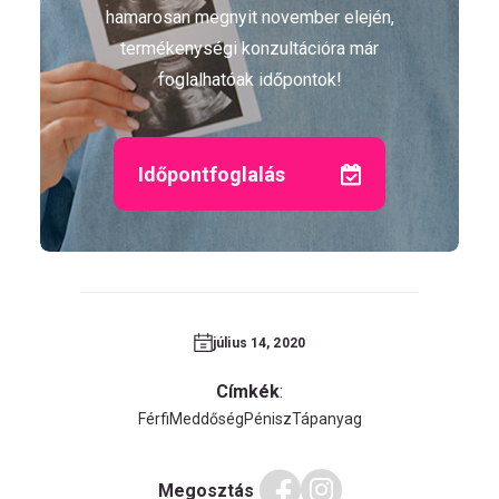
hamarosan megnyit november elején,
termékenységi konzultációra már
foglalhatóak időpontok!
Időpontfoglalás
július 14, 2020
Címkék
:
Férfi
Meddőség
Pénisz
Tápanyag
Megosztás