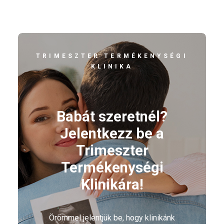
TRIMESZTER TERMÉKENYSÉGI
KLINIKA
Babát szeretnél?
Jelentkezz be a
Trimeszter
Termékenységi
Klinikára!
Örömmel jelentjük be, hogy klinikánk