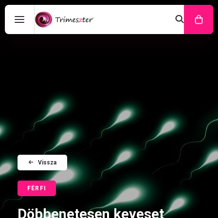
Vissza
FÉRFI
Döbbenetesen keveset