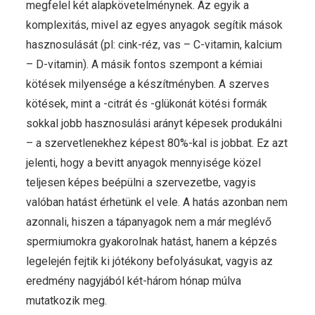
megfelel két alapkövetelménynek. Az egyik a
komplexitás, mivel az egyes anyagok segítik mások
hasznosulását (pl: cink-réz, vas – C-vitamin, kalcium
– D-vitamin). A másik fontos szempont a kémiai
kötések milyensége a készítményben. A szerves
kötések, mint a -citrát és -glükonát kötési formák
sokkal jobb hasznosulási arányt képesek produkálni
– a szervetlenekhez képest 80%-kal is jobbat. Ez azt
jelenti, hogy a bevitt anyagok mennyisége közel
teljesen képes beépülni a szervezetbe, vagyis
valóban hatást érhetünk el vele. A hatás azonban nem
azonnali, hiszen a tápanyagok nem a már meglévő
spermiumokra gyakorolnak hatást, hanem a képzés
legelején fejtik ki jótékony befolyásukat, vagyis az
eredmény nagyjából két-három hónap múlva
mutatkozik meg.