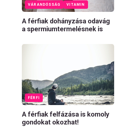
VÁRANDÓSSÁG
VITAMIN
A férfiak dohányzása odavág
a spermiumtermelésnek is
FÉRFI
A férfiak felfázása is komoly
gondokat okozhat!