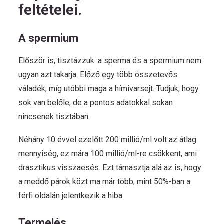
feltételei.
A spermium
Először is, tisztázzuk: a sperma és a spermium nem
ugyan azt takarja. Előző egy több összetevős
váladék, míg utóbbi maga a hímivarsejt. Tudjuk, hogy
sok van belőle, de a pontos adatokkal sokan
nincsenek tisztában.
Néhány 10 évvel ezelőtt 200 millió/ml volt az átlag
mennyiség, ez mára 100 millió/ml-re csökkent, ami
drasztikus visszaesés. Ezt támasztja alá az is, hogy
a meddő párok közt ma már több, mint 50%-ban a
férfi oldalán jelentkezik a hiba.
Termelés