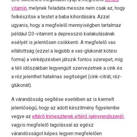
vitamin,
melynek feladata messze nem csak az, hogy
felkészítse a testet a baba kihordására. Azzal
ugyanis, hogy a megfelelő mennyiségben tartalmaz
például D3-vitamint a depresszió kialakulásának
esélyét is jelentősen csökkenti. A megfelelő vas
ellátottság (ezzel a legjobb a vas-glükonát kötési
forma) a vérképzésben játszik fontos szerepet, míg
a téli időszakban legyengült szervezetnek a cink és
a réz jelenthet hatalmas segítséget (cink-citrát, réz-
glükonát).
A várandósság segítése esetében az is kiemelt
jelentőségű, hogy az adott készítmény figyelembe
vegye az
eltérő trimeszterek eltérő igényrendszerét,
vagyis megfelelő tagolással az egész
várandósságot képes legyen megfelelően