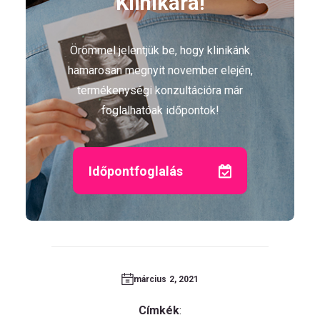
Klinikára!
Örömmel jelentjük be, hogy klinikánk
hamarosan megnyit november elején,
termékenységi konzultációra már
foglalhatóak időpontok!
Időpontfoglalás
március 2, 2021
Címkék
: