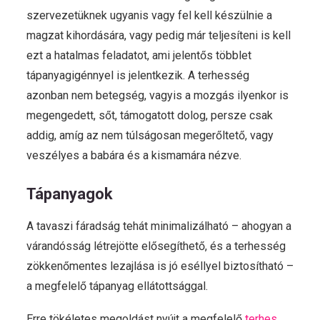
szervezetüknek ugyanis vagy fel kell készülnie a
magzat kihordására, vagy pedig már teljesíteni is kell
ezt a hatalmas feladatot, ami jelentős többlet
tápanyagigénnyel is jelentkezik. A terhesség
azonban nem betegség, vagyis a mozgás ilyenkor is
megengedett, sőt, támogatott dolog, persze csak
addig, amíg az nem túlságosan megerőltető, vagy
veszélyes a babára és a kismamára nézve.
Tápanyagok
A tavaszi fáradság tehát minimalizálható – ahogyan a
várandósság létrejötte elősegíthető, és a terhesség
zökkenőmentes lezajlása is jó eséllyel biztosítható –
a megfelelő tápanyag ellátottsággal.
Erre tökéletes megoldást nyújt a megfelelő
terhes