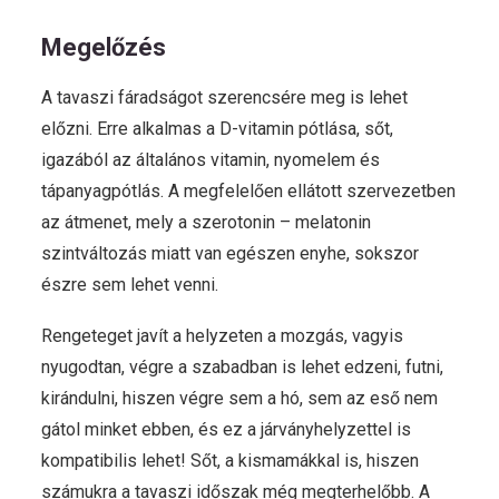
Megelőzés
A tavaszi fáradságot szerencsére meg is lehet
előzni. Erre alkalmas a D-vitamin pótlása, sőt,
igazából az általános vitamin, nyomelem és
tápanyagpótlás. A megfelelően ellátott szervezetben
az átmenet, mely a szerotonin – melatonin
szintváltozás miatt van egészen enyhe, sokszor
észre sem lehet venni.
Rengeteget javít a helyzeten a mozgás, vagyis
nyugodtan, végre a szabadban is lehet edzeni, futni,
kirándulni, hiszen végre sem a hó, sem az eső nem
gátol minket ebben, és ez a járványhelyzettel is
kompatibilis lehet! Sőt, a kismamákkal is, hiszen
számukra a tavaszi időszak még megterhelőbb. A