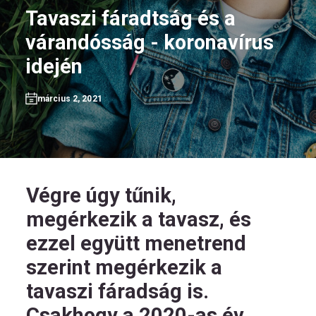
Tavaszi fáradtság és a
várandósság - koronavírus
idején
HU
március 2, 2021
Kövess
minket!
Végre úgy tűnik,
megérkezik a tavasz, és
ezzel együtt menetrend
szerint megérkezik a
tavaszi fáradság is.
Csakhogy a 2020-as év