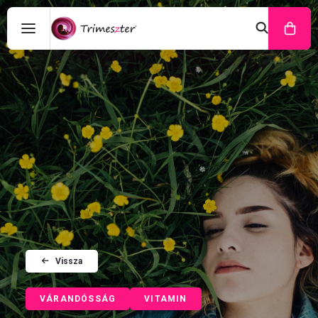
Vissza
VÁRANDÓSSÁG
VITAMIN