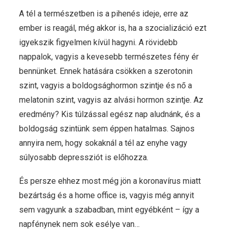
A tél a természetben is a pihenés ideje, erre az
ember is reagál, még akkor is, ha a szocializáció ezt
igyekszik figyelmen kívül hagyni. A rövidebb
nappalok, vagyis a kevesebb természetes fény ér
bennünket. Ennek hatására csökken a szerotonin
szint, vagyis a boldogsághormon szintje és nő a
melatonin szint, vagyis az alvási hormon szintje. Az
eredmény? Kis túlzással egész nap aludnánk, és a
boldogság szintünk sem éppen hatalmas. Sajnos
annyira nem, hogy sokaknál a tél az enyhe vagy
súlyosabb depressziót is előhozza.
És persze ehhez most még jön a koronavírus miatt
bezártság és a home office is, vagyis még annyit
sem vagyunk a szabadban, mint egyébként – így a
napfénynek nem sok esélye van…