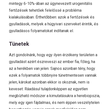
mintegy 6-10%-ában az úgynevezett urogenitális
fertőzések tehetőek felelőssé a probléma
kialakulásában. Érthetőbben: azok a fertőzések és
gyulladások, melyek a húgyivari szerveket érintik, és
gyulladásos folyamatokat indítanak el.
Tünetek
Azt gondolnánk, hogy egy ilyen érzékeny területen a
gyulladást azért észreveszi az ember fia, főleg, ha
az a herékben van jelen. Sajnos azonban tény, hogy
ezek a folyamatok többnyire tünetmentesen vannak
jelen, károkat azonban ekkor is okoznak, nem is
keveset. Ráadásul tulajdonképpen az egyetlen
megbízható módszer a kimutatásukra a herebiopszia,
mely egy igen fájdalmas, és nem éppen veszélytelen