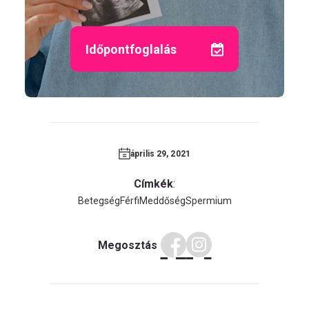
Időpontfoglalás
április 29, 2021
Címkék
:
Betegség
Férfi
Meddőség
Spermium
Megosztás