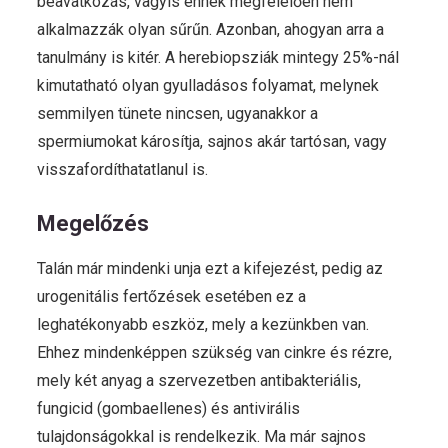
beavatkozás, vagyis ennek megfelelően nem
alkalmazzák olyan sűrűn. Azonban, ahogyan arra a
tanulmány is kitér. A herebiopsziák mintegy 25%-nál
kimutatható olyan gyulladásos folyamat, melynek
semmilyen tünete nincsen, ugyanakkor a
spermiumokat károsítja, sajnos akár tartósan, vagy
visszafordíthatatlanul is.
Megelőzés
Talán már mindenki unja ezt a kifejezést, pedig az
urogenitális fertőzések esetében ez a
leghatékonyabb eszköz, mely a kezünkben van.
Ehhez mindenképpen szükség van cinkre és rézre,
mely két anyag a szervezetben antibakteriális,
fungicid (gombaellenes) és antivirális
tulajdonságokkal is rendelkezik. Ma már sajnos