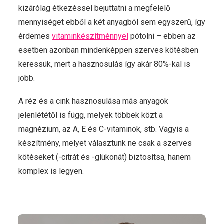
kizárólag étkezéssel bejuttatni a megfelelő
mennyiséget ebből a két anyagból sem egyszerű, így
érdemes
vitaminkészítménnyel
pótolni – ebben az
esetben azonban mindenképpen szerves kötésben
keressük, mert a hasznosulás így akár 80%-kal is
jobb.
A réz és a cink hasznosulása más anyagok
jelenlététől is függ, melyek többek közt a
magnézium, az A, E és C-vitaminok, stb. Vagyis a
készítmény, melyet választunk ne csak a szerves
kötéseket (-citrát és -glükonát) biztosítsa, hanem
komplex is legyen.