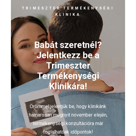
TRIMESZTER TERMÉKENYSÉGI
KLINIKA
Babát szeretnél?
Jelentkezz be a
Trimeszter
Termékenységi
Klinikára!
Örömmel jelentjük be, hogy klinikánk
hamarosan megnyit november elején,
termékenységi konzultációra már
foglalhatóak időpontok!