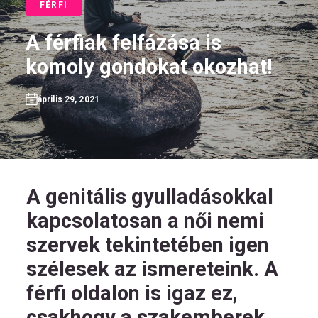
FÉRFI
A férfiak felfázása is
komoly gondokat okozhat!
HU
április 29, 2021
Kövess
minket!
A genitális gyulladásokkal
kapcsolatosan a női nemi
szervek tekintetében igen
szélesek az ismereteink. A
férfi oldalon is igaz ez,
csakhogy a szakemberek