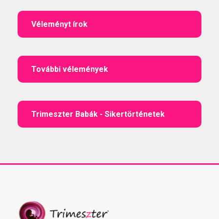
Véleményt írok
További vélemények
Trimeszter Babák - Sikertörténetek