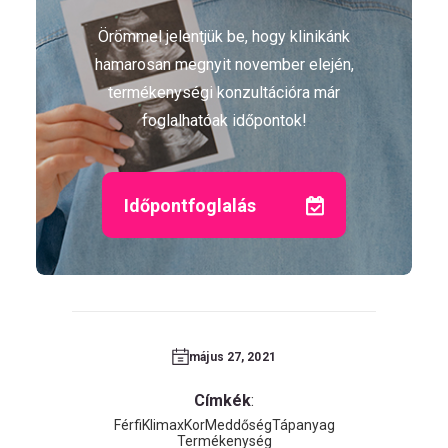
Örömmel jelentjük be, hogy klinikánk
hamarosan megnyit november elején,
termékenységi konzultációra már
foglalhatóak időpontok!
Időpontfoglalás
május 27, 2021
Címkék
:
Férfi
Klimax
Kor
Meddőség
Tápanyag
Termékenység