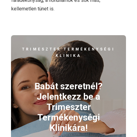
fáradékonyság, a hőhullámok és sok más,
kellemetlen tünet is.
TRIMESZTER TERMÉKENYSÉGI
KLINIKA
Babát szeretnél?
Jelentkezz be a
Trimeszter
Termékenységi
Klinikára!