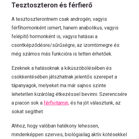
Tesztoszteron és férfierő
A tesztoszterontnem csak androgén, vagyis
férfihormonként ismert, hanem anabolikus, vagyis
felépítő hormonként is, vagyis hatásai a
csontképződésre/sűrűségre, az izomtömegre és
még számos más funkcióra is tetten érhetőek.
Ezeknek a hatásoknak a kiküszöbölésében és
csökkentésében játszhatnak jelentős szerepet a
tápanyagok, melyeket ma már sajnos szinte
lehetetlen kizárólag étkezéssel bevinni. Szerencsére
a piacon sok a
férfivitamin,
és ha jót választunk, az
sokat segíthet.
Ahhoz, hogy valóban hatékony lehessen,
mindenképpen szerves, biológiailag aktív kötésekkel