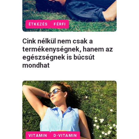
ÉTKEZÉS
FÉRFI
Cink nélkül nem csak a
termékenységnek, hanem az
egészségnek is búcsút
mondhat
VITAMIN
D-VITAMIN