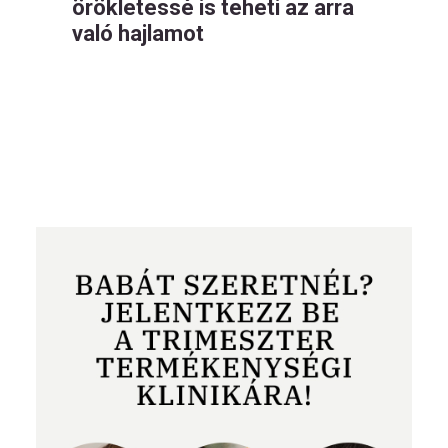
örökletessé is teheti az arra
való hajlamot