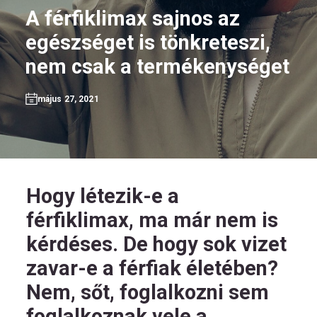
A férfiklimax sajnos az
egészséget is tönkreteszi,
nem csak a termékenységet
HU
május 27, 2021
Kövess
minket!
Hogy létezik-e a
férfiklimax, ma már nem is
kérdéses. De hogy sok vizet
zavar-e a férfiak életében?
Nem, sőt, foglalkozni sem
foglalkoznak vele a