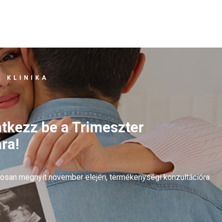
 KLINIKA
ntkezz be a Trimeszter
ra!
arosan megnyit november elején, termékenységi konzultációra