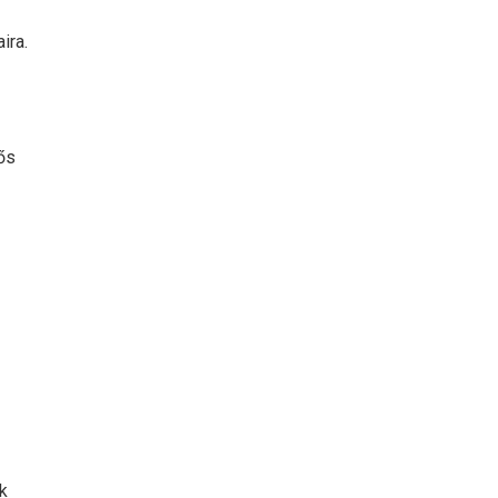
ira.
tős
k