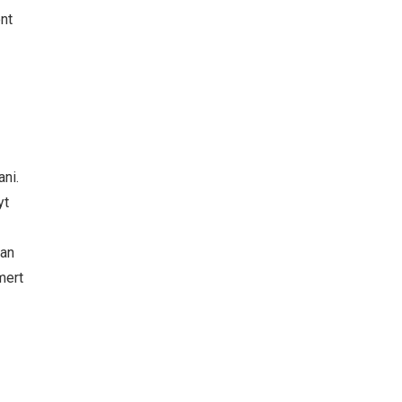
nt
ni.
yt
ban
mert