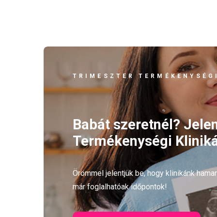
TRIMESZTER TERMÉKENYSÉGI
Babát szeretnél? Jele
Termékenységi Kliniká
Örömmel jelentjük be, hogy klinikánk ham
már foglalhatóak időpontok!