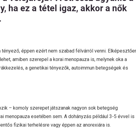
, ha ez a tétel igaz, akkor a nők
.
an tényező, éppen ezért nem szabad félvárról venni. Elképesztőe
 lehet, amiben szerepel a korai menopauza is, melynek oka a
a rákkezelés, a genetikai tényezők, autoimmun betegségek és
rtozik – komoly szerepet játszanak nagyon sok betegség
rai menopauza esetében sem. A dohányzás például 3-5 évvel is
entős fizikai terhelésre vagy éppen az anorexiára is.