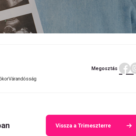
Megosztás
ókor
Várandósság
ban
Vissza a Trimeszterre