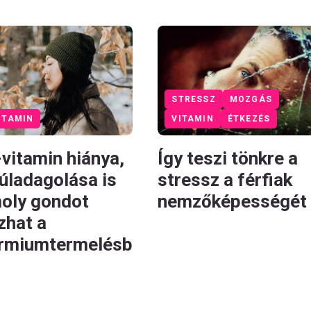
STRESSZ
MOZGÁS
ITAMIN
VITAMIN
ÉTKEZÉS
-vitamin hiánya,
Így teszi tönkre a
túladagolása is
stressz a férfiak
oly gondot
nemzőképességét
zhat a
rmiumtermelésb