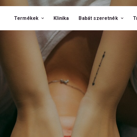
Termékek
Klinika
Babát szeretnék
T