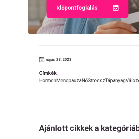
Időpontfoglalás
május 23, 2023
Címkék
:
Hormon
Menopauza
Nő
Stressz
Tápanyag
Váloz
Ajánlott cikkek a kategóriá