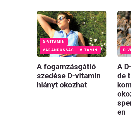
D-VITAMIN
VÁRANDÓSSÁG
VITAMIN
D-V
A fogamzásgátló
A D
szedése D-vitamin
de 
hiányt okozhat
kom
oko
spe
en