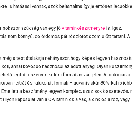
re is hatással vannak, azok beltartalma így jelentősen lecsökke
r sokszor szükség van egy jó
vitaminkészítményre
is. Igaz,
tás nem könnyű, de érdemes pár részletet szem előtt tartani. A
t még a test átalakítja néhányszor, hogy képes legyen hasznosíta
s kell, annál kevésbé hasznosul az adott anyag. Olyan készítmén
ehető legtöbb szerves kötési formában van jelen. A biológiailag
kusan -citrát és -glükonát formák – ugyanis akár 80%-kal is job
 Emellett a készítmény legyen komplex, azaz sok összetevős, 
ilyen kapcsolat van a C-vitamin és a vas, a cink és a réz, vagy