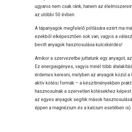
ugyanis nem csak ránk, hanem az élelmiszereink
az utóbbi 50 évben.
A tápanyagok megfelelő pótlására ezért ma má
ezekből elképesztően sok van, vagyis a válasz
bevitt anyagok hasznosulása kulcskérdés!
Amikor a szervezetbe juttatunk egy anyagot, az
Ez energiaigényes, vagyis minél több átalakítá
érdemes keresni, melyben az anyagok közül a l
aktív kötési formák – a készítményekben prakti
hasznosulnak a szervetlen kötésekhez képest.
az egyes anyagok segítik mások hasznosulását (
éppen a magnézium és a kalcium esetében is).