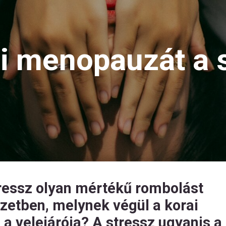
i menopauzát a 
tressz olyan mértékű rombolást
ezetben, melynek végül a korai
 velejárója? A stressz ugyanis a