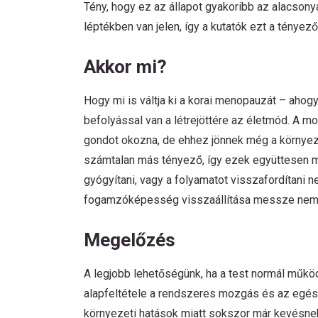
Tény, hogy ez az állapot gyakoribb az alacsony
léptékben van jelen, így a kutatók ezt a tényező
Akkor mi?
Hogy mi is váltja ki a korai menopauzát – ahogy
befolyással van a létrejöttére az életmód. A 
gondot okozna, de ehhez jönnek még a környez
számtalan más tényező, így ezek együttesen m
gyógyítani, vagy a folyamatot visszafordítani 
fogamzóképesség visszaállítása messze nem ga
Megelőzés
A legjobb lehetőségünk, ha a test normál működ
alapfeltétele a rendszeres mozgás és az egés
környezeti hatások miatt sokszor már kevésne