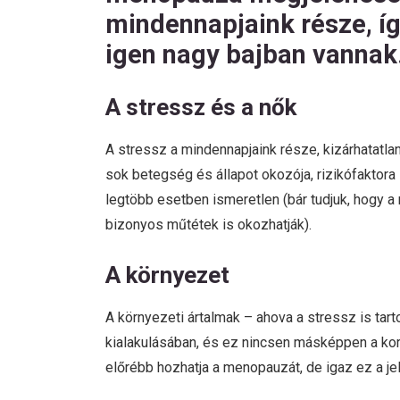
mindennapjaink része, így
igen nagy bajban vannak
A stressz és a nők
A stressz a mindennapjaink része, kizárhatatl
sok betegség és állapot okozója, rizikófaktora
legtöbb esetben ismeretlen (bár tudjuk, hogy 
bizonyos műtétek is okozhatják).
A környezet
A környezeti ártalmak – ahova a stressz is ta
kialakulásában, és ez nincsen másképpen a ko
előrébb hozhatja a menopauzát, de igaz ez a jel