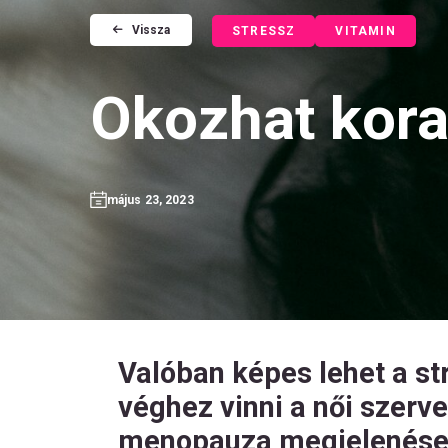
Vissza
STRESSZ
VITAMIN
Okozhat kora
május 23, 2023
Valóban képes lehet a s
véghez vinni a női szerv
menopauza megjelenése a