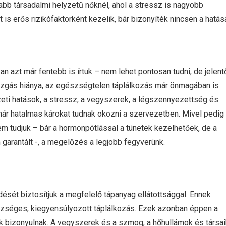
abb társadalmi helyzetű nőknél, ahol a stressz is nagyobb
t is erős rizikófaktorként kezelik, bár bizonyíték nincsen a hatása
an azt már fentebb is írtuk – nem lehet pontosan tudni, de jelen
mozgás hiánya, az egészségtelen táplálkozás már önmagában is
eti hatások, a stressz, a vegyszerek, a légszennyezettség és
ár hatalmas károkat tudnak okozni a szervezetben. Mivel pedig
nem tudjuk – bár a hormonpótlással a tünetek kezelhetőek, de a
rantált -, a megelőzés a legjobb fegyverünk.
ését biztosítjuk a megfelelő tápanyag ellátottsággal. Ennek
zséges, kiegyensúlyozott táplálkozás. Ezek azonban éppen a
k bizonyulnak. A vegyszerek és a szmog, a hőhullámok és társai