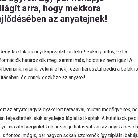
lágít arra, hogy mekkora
ejlődésében az anyatejnek!
gy, köztük mennyi kapcsolat jön létre! Sokáig hittük, ezt a
nformációk határozzák meg, semmi más, holott ez nem igaz! A
ennünk, rajtunk, velünk élnek), ezen keresztül pedig a belek is
kításában, és ennek eszköze az anyatej!
t az anyatej agyra gyakorolt hatásával, miután megfigyelték, h
n teljesítettek, akik anyatejes táplálást kaptak. A kutatások ped
myo-inozitol vegyület különösen jó hatással van az agyi kapcsol
 is fontos, mégis, bár nagyon sokan szeretnék így táplálni babáju