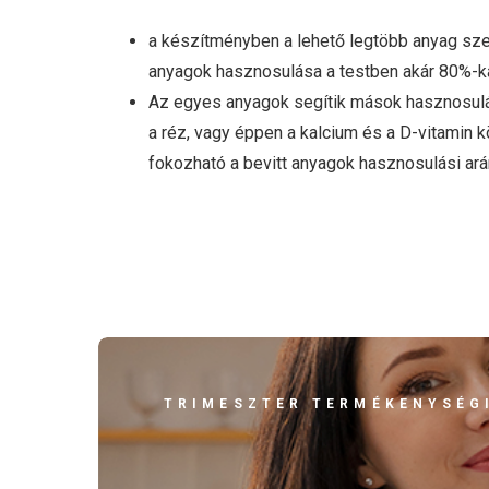
a készítményben a lehető legtöbb anyag szerv
anyagok hasznosulása a testben akár 80%-kal
Az egyes anyagok segítik mások hasznosulását
a réz, vagy éppen a kalcium és a D-vitamin k
fokozható a bevitt anyagok hasznosulási ará
TRIMESZTER TERMÉKENYSÉGI