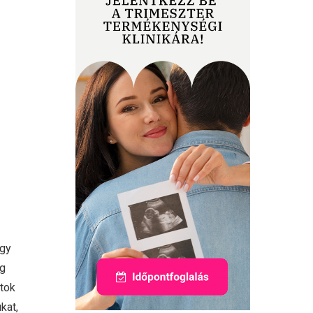
ogy
ig
atok
kat,