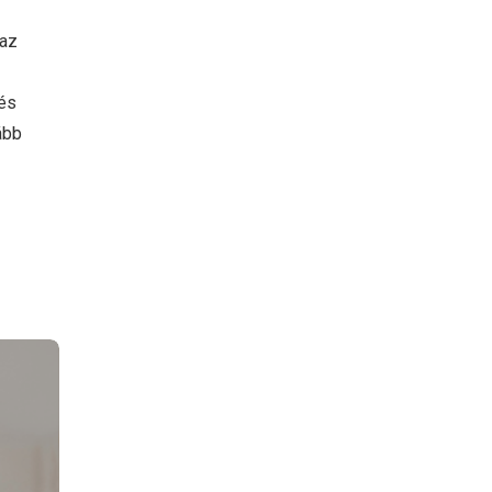
 az
 és
ább