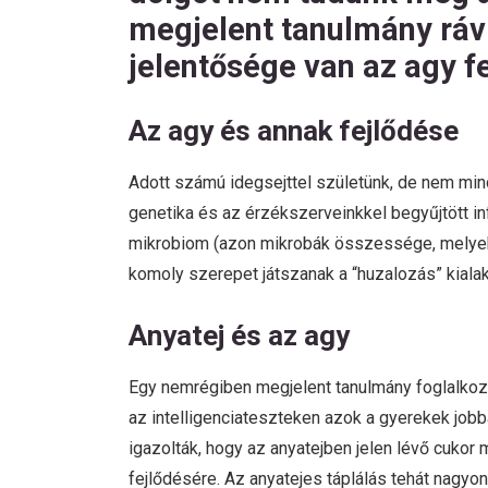
megjelent tanulmány rávi
jelentősége van az agy f
Az agy és annak fejlődése
Adott számú idegsejttel születünk, de nem minde
genetika és az érzékszerveinkkel begyűjtött i
mikrobiom (azon mikrobák összessége, melyek b
komoly szerepet játszanak a “huzalozás” kiala
Anyatej és az agy
Egy nemrégiben megjelent tanulmány foglalkozot
az intelligenciateszteken azok a gyerekek jobba
igazolták, hogy az anyatejben jelen lévő cukor 
fejlődésére. Az anyatejes táplálás tehát nagyon