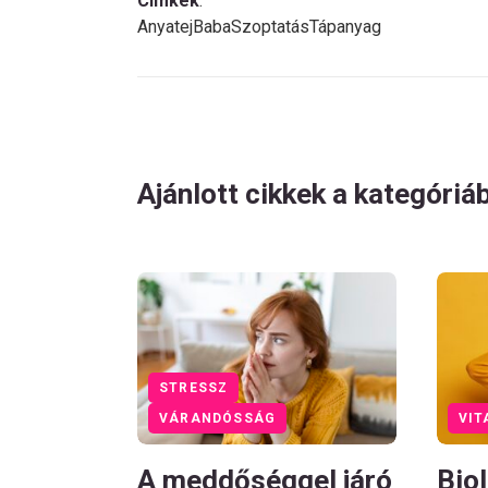
Címkék
:
Anyatej
Baba
Szoptatás
Tápanyag
Ajánlott cikkek a kategóriá
STRESSZ
VÁRANDÓSSÁG
VIT
A meddőséggel járó
Biol