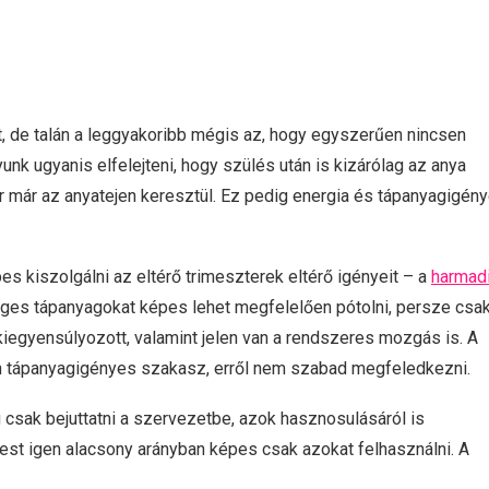
t, de talán a leggyakoribb mégis az, hogy egyszerűen nincsen
unk ugyanis elfelejteni, hogy szülés után is kizárólag az anya
or már az anyatejen keresztül. Ez pedig energia és tápanyagigén
es kiszolgálni az eltérő trimeszterek eltérő igényeit – a
harmad
es tápanyagokat képes lehet megfelelően pótolni, persze csa
iegyensúlyozott, valamint jelen van a rendszeres mozgás is. A
n tápanyagigényes szakasz, erről nem szabad megfeledkezni.
 csak bejuttatni a szervezetbe, azok hasznosulásáról is
est igen alacsony arányban képes csak azokat felhasználni. A