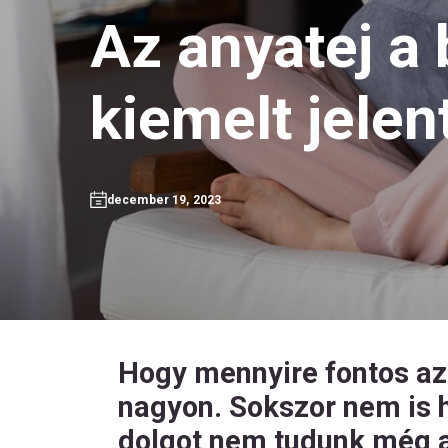
Az anyatej a 
kiemelt jele
december 19, 2023
Hogy mennyire fontos az
nagyon. Sokszor nem is h
dolgot nem tudunk még a