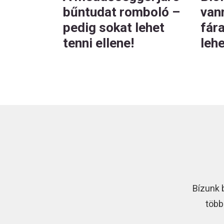
bűntudat romboló –
van
pedig sokat lehet
fár
tenni ellene!
leh
Bízunk 
több