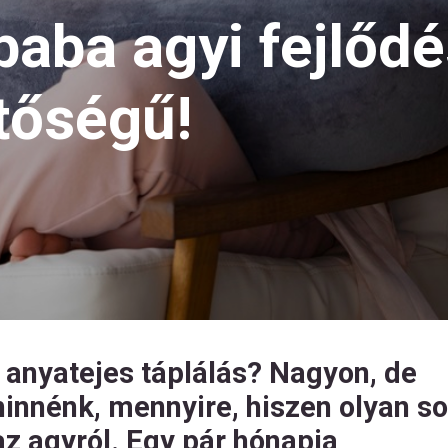
baba agyi fejlődé
ntőségű!
 anyatejes táplálás? Nagyon, de
innénk, mennyire, hiszen olyan s
z agyról. Egy pár hónapja