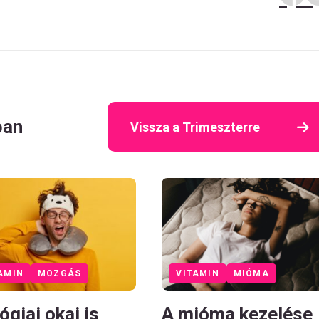
ban
Vissza a Trimeszterre
AMIN
MOZGÁS
VITAMIN
MIÓMA
ógiai okai is
A mióma kezelése