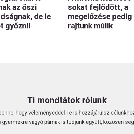
nak az őszi
sokat fejlődött, a
adságnak, de le
megelőzése pedig
et győzni!
rajtunk múlik
Ti mondtátok rólunk
benne, hogy véleményeddel Te is hozzájárulsz célunkhoz
i gyermekre vágyó párnak is tudjunk együtt, közösen segí