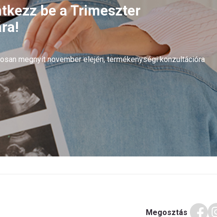
ntkezz be a Trimeszter
ra!
arosan megnyit november elején, termékenységi konzultációra
Megosztás