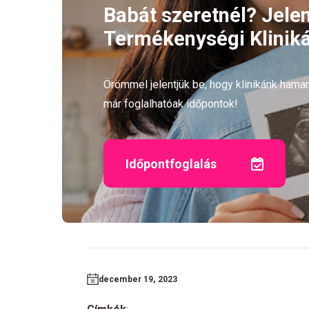
Babát szeretnél? Jele
Termékenységi Kliniká
Örömmel jelentjük be, hogy klinikánk ham
már foglalhatóak időpontok!
Időpontfoglalás
december 19, 2023