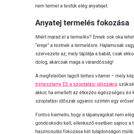
nem termel a testük elég anyatejet.
Anyatej termelés fokozása
Miért marad el a termelés? Ennek sok oka lehe
“ereje” a testnek a termelésre. Hajlamosak vagy
szervezete az, mely táplálja a babát, csak ekk
dolog, akárcsak maga a várandósság!
A megfelelően tagolt terhes vitamin – mely kép
trimeszterre ÉS a szoptatási időszakra
szükség
akkor, ha emellett az étkezés egészséges és k
szoptatási időszak ugyanis szintén egy erőse
Fontos kiemelni, hogy a tápanyagokat nem elég
gondoskodni kell, ellenkező esetben sajnos a t
hasznosulás fokozása két tulajdonságon múlik: