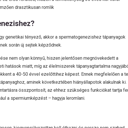
lemzően drasztikusan romlik
enezishez?
gy genetikai tényező, akkor a spermatogenezishez tápanyagok
ynek során új sejtek képződnek.
érése nem olyan könnyű, hiszen jelentősen megnövekedett a
ti hatások miatt, míg az élelmiszerek tápanyagtartalma nagyjáb
kkent a 40-50 évvel ezelőttihez képest. Ennek megfelelően a t
ápanyaghoz, aminek következtében hiányállapotok alakulnak ki.
ntartásra összpontosít, az ehhez szükséges funkciókat tartja fe
ldául a spermiumképzést – hagyja leromlani.
égesen, kiegyensúlyozottan kell étkezni és persze nem szabad