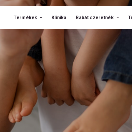
Termékek
Klinika
Babát szeretnék
T