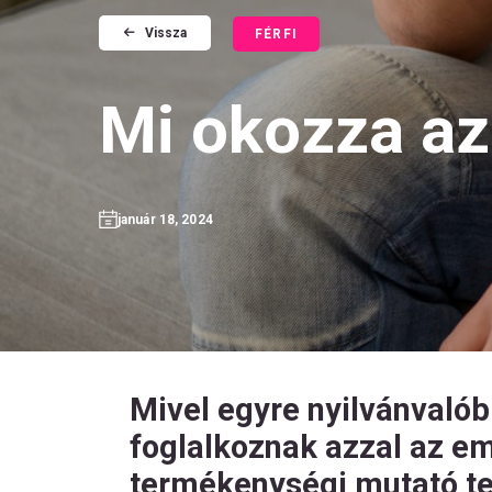
Vissza
FÉRFI
Mi okozza a
január 18, 2024
Mivel egyre nyilvánvalób
foglalkoznak azzal az em
termékenységi mutató te