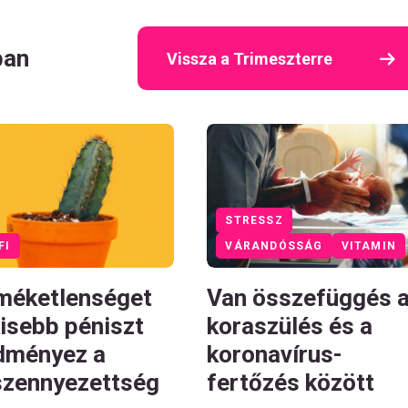
ban
Vissza a Trimeszterre
STRESSZ
FI
VÁRANDÓSSÁG
VITAMIN
méketlenséget
Van összefüggés 
kisebb péniszt
koraszülés és a
dményez a
koronavírus-
szennyezettség
fertőzés között