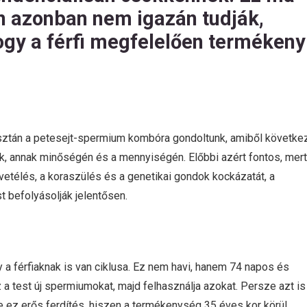
n azonban nem igazán tudják,
ogy a férfi megfelelően termékeny
sztán a petesejt-spermium kombóra gondoltunk, amiből következ
, annak minőségén és a mennyiségén. Előbbi azért fontos, mert
etélés, a koraszülés és a genetikai gondok kockázatát, a
 befolyásolják jelentősen.
y a férfiaknak is van ciklusa. Ez nem havi, hanem 74 napos és
a test új spermiumokat, majd felhasználja azokat. Persze azt is
de ez erős ferdítés, hiszen a termékenység 35 éves kor körül