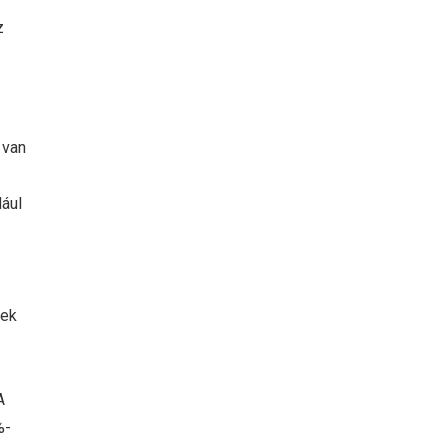
z
 van
dául
zek
A
%-