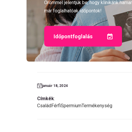
Örömmel jelentjük be, hogy klinikánk ham
már foglalhatóak időpontok!
Időpontfoglalás
január 18, 2024
Címkék
:
Család
Férfi
Spermium
Termékenység