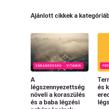
Ajánlott cikkek a kategóriá
FÉR
VÁRANDÓSSÁG
VITAMIN
Ter
A
és 
légszennyezettség
ere
növeli a koraszülés
lég
és a baba légzési