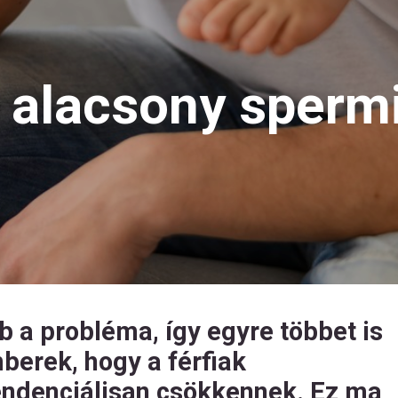
z alacsony sper
b a probléma, így egyre többet is
berek, hogy a férfiak
ndenciálisan csökkennek. Ez ma