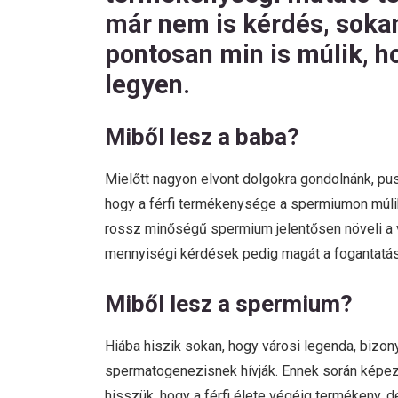
már nem is kérdés, soka
pontosan min is múlik, h
legyen.
Miből lesz a baba?
Mielőtt nagyon elvont dolgokra gondolnánk, pu
hogy a férfi termékenysége a spermiumon múlik
rossz minőségű spermium jelentősen növeli a v
mennyiségi kérdések pedig magát a fogantatást
Miből lesz a spermium?
Hiába hiszik sokan, hogy városi legenda, bizon
spermatogenezisnek hívják. Ennek során képez 
hisszük, hogy a férfi élete végéig termékeny, 