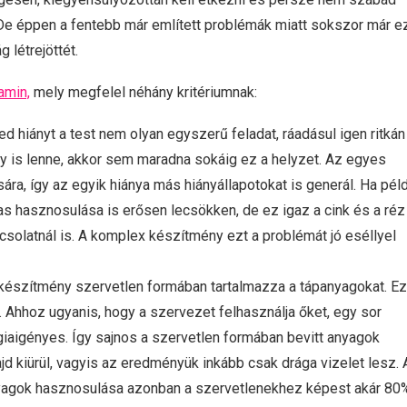
e éppen a fentebb már említett problémák miatt sokszor már e
 létrejöttét.
tamin,
mely megfelel néhány kritériumnak:
ed hiányt a test nem olyan egyszerű feladat, ráadásul igen ritkán
gy is lenne, akkor sem maradna sokáig ez a helyzet. Az egyes
a, így az egyik hiánya más hiányállapotokat is generál. Ha pél
as hasznosulása is erősen lecsökken, de ez igaz a cink és a réz
solatnál is. A komplex készítmény ezt a problémát jó eséllyel
inkészítmény szervetlen formában tartalmazza a tápanyagokat. E
 Ahhoz ugyanis, hogy a szervezet felhasználja őket, egy sor
rgiaigényes. Így sajnos a szervetlen formában bevitt anyagok
d kiürül, vagyis az eredményük inkább csak drága vizelet lesz. 
anyagok hasznosulása azonban a szervetlenekhez képest akár 80