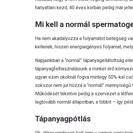
hanyatlani kezd, 40 éves korban pedig már jel
Mi kell a normál spermatog
Ha nem akadályozza a folyamatot betegség va
kellenek, hiszen energiaigényes folyamat, mel
Napjainkban a “normál” tápanyagellátottság el
tápanyagfelhasználásunk a minket érő környeze
ugyan ezen okoknál fogva mintegy 50%-kal csö
sokszor nem jut hozzá a “normál” mennyiségű t
Működését tekintve pedig a szervezet a létfen
legtovább normál állapotban, a többit – így pé
Tápanyagpótlás
Ok, akkor rendesen kell enni – vagyis egészs