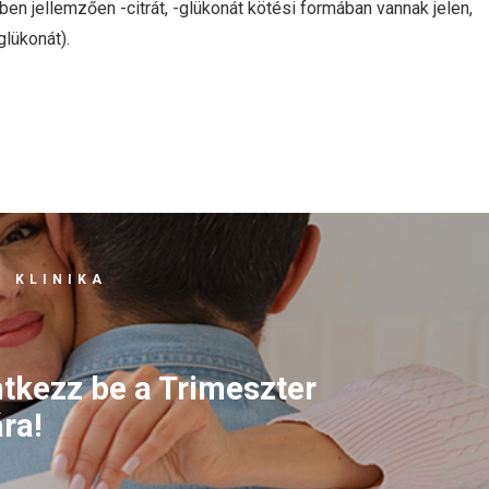
en jellemzően -citrát, -glükonát kötési formában vannak jelen,
glükonát).
 KLINIKA
ntkezz be a Trimeszter
ra!