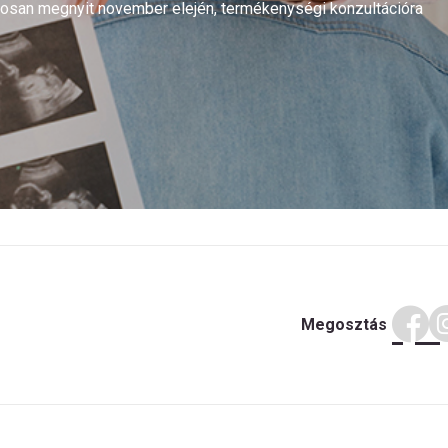
arosan megnyit november elején, termékenységi konzultációra
Megosztás