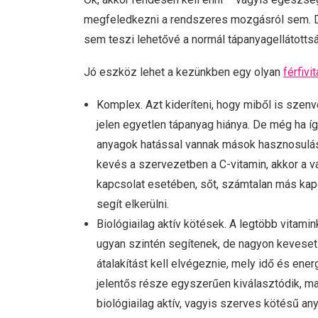
megfeledkezni a rendszeres mozgásról sem. D
sem teszi lehetővé a normál tápanyagellátottság
Jó eszköz lehet a kezünkben egy olyan
férfivi
Komplex. Azt kideríteni, hogy miből is szenv
jelen egyetlen tápanyag hiánya. De még ha í
anyagok hatással vannak mások hasznosulásár
kevés a szervezetben a C-vitamin, akkor a v
kapcsolat esetében, sőt, számtalan más kapc
segít elkerülni.
Biológiailag aktív kötések. A legtöbb vitam
ugyan szintén segítenek, de nagyon keveset.
átalakítást kell elvégeznie, mely idő és ene
jelentős része egyszerűen kiválasztódik, maj
biológiailag aktív, vagyis szerves kötésű 