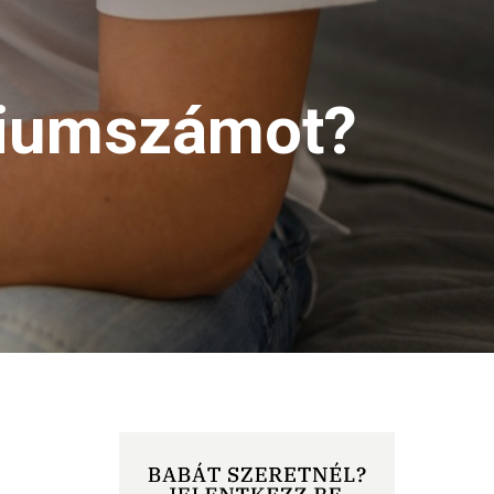
miumszámot?