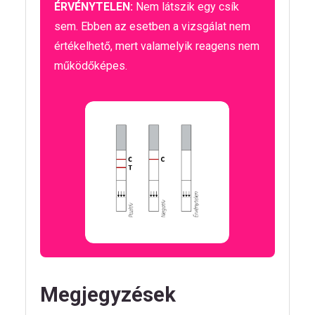
ÉRVÉNYTELEN:
Nem látszik egy csík
sem. Ebben az esetben a vizsgálat nem
értékelhető, mert valamelyik reagens nem
működőképes.
Megjegyzések