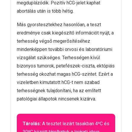
megduplázódik. Pozitív hCG-jelet kaphat
abortálás után is több hétig.
Más gyorstesztekhez hasonlóan, a teszt
eredménye csak kiegészítő információt nyújt, a
terhesség végső megerősítéséhez
mindenképpen további orvosi és laboratóriumi
vizsgálat szükséges. Terhességen kívül
bizonyos tumorok, petefészek-ciszta, ektópiás
terhesség okozhat magas hCG-szintet. Ezért a
vizeletben kimutatott hCG-t nem szabad
terhességnek tulajdonítani, ha az említett
patológiai állapotok nincsenek kizárva.
Tárolás:
A tesztet lezárt tasakban 4ºC és
30ºC között tárolhatjuk a lejárati ideig.