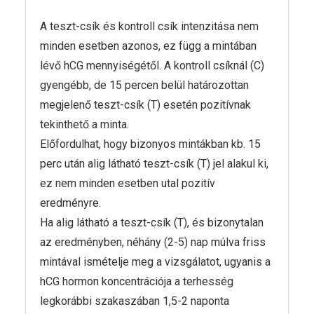
A teszt-csík és kontroll csík intenzitása nem
minden esetben azonos, ez függ a mintában
lévő hCG mennyiségétől. A kontroll csíknál (C)
gyengébb, de 15 percen belül határozottan
megjelenő teszt-csík (T) esetén pozitívnak
tekinthető a minta.
Előfordulhat, hogy bizonyos mintákban kb. 15
perc után alig látható teszt-csík (T) jel alakul ki,
ez nem minden esetben utal pozitív
eredményre.
Ha alig látható a teszt-csík (T), és bizonytalan
az eredményben, néhány (2-5) nap múlva friss
mintával ismételje meg a vizsgálatot, ugyanis a
hCG hormon koncentrációja a terhesség
legkorábbi szakaszában 1,5-2 naponta