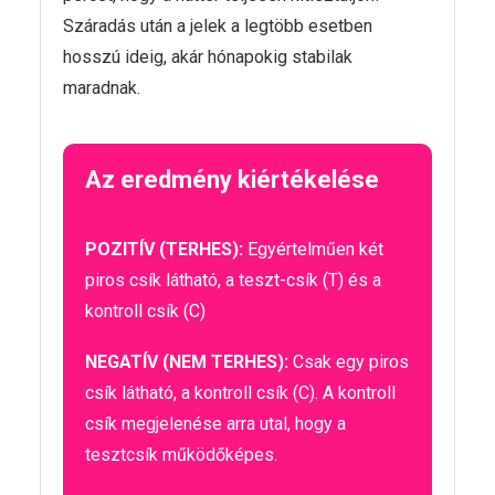
Száradás után a jelek a legtöbb esetben
hosszú ideig, akár hónapokig stabilak
maradnak.
Az eredmény kiértékelése
POZITÍV (TERHES):
Egyértelműen két
piros csík látható, a teszt-csík (T) és a
kontroll csík (C)
NEGATÍV (NEM TERHES):
Csak egy piros
csík látható, a kontroll csík (C). A kontroll
csík megjelenése arra utal, hogy a
tesztcsík működőképes.