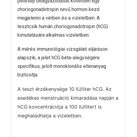
petesejt beágyazódását követően egy
choriogonadotropin nevű hormon kezd
megjelenni a vérben és a vizeletben. A
tesztcsík humán choriogonadotropin (hCG)
kimutatására alkalmas vizeletben.
A mérés immunológiai vizsgálati eljáráson
alapszik, a jelet hCG béta-alegységére
specifikus, jelölt monoklonális ellenanyag
biztosítja.
A teszt érzékenysége 10 IU/liter hCG.
Az
esedékes menstruáció kimaradása napján a
hCG koncentrációja a 100 IU/litert is
meghaladhatja a vizeletben.