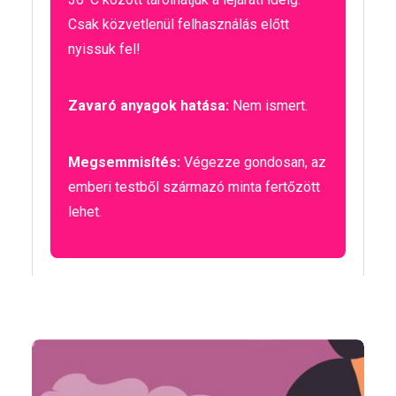
Csak közvetlenül felhasználás előtt
nyissuk fel!
Zavaró anyagok hatása:
Nem ismert.
Megsemmisítés:
Végezze gondosan, az
emberi testből származó minta fertőzött
lehet.