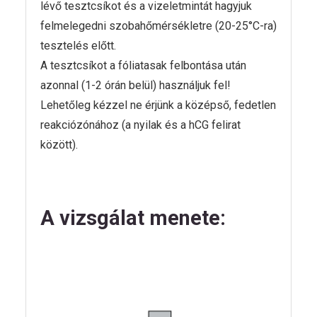
lévő tesztcsíkot és a vizeletmintát hagyjuk
felmelegedni szobahőmérsékletre (20-25°C-ra)
tesztelés előtt.
A tesztcsíkot a fóliatasak felbontása után
azonnal (1-2 órán belül) használjuk fel!
Lehetőleg kézzel ne érjünk a középső, fedetlen
reakciózónához (a nyilak és a hCG felirat
között).
A vizsgálat menete: