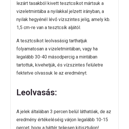
lezárt tasakból kivett tesztcsíkot mártsuk a
vizeletmintába a nyilakkal jelzett irányban, a
nyilak hegyénél lévő vízszintes jelig, amely kb.
1,5 cm-re van a tesztcsík aljától.
A tesztcsíkot leolvasásig tarthatjuk
folyamatosan a vizeletmintában, vagy ha
legalább 30-40 másodpercig a mintában
tartottuk, kivehetjük, és vízszintes felületre
fektetve olvassuk le az eredményt.
Leolvasás:
A jelek általában 3 percen belül láthatóak, de az
eredmény értékeléséig várjon legalább 10-15
percet, hogy a háttér teljesen kitisztuljon!