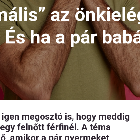
ális” az önkielé
 És ha a pár bab
l igen megosztó is, hogy meddig
egy felnőtt férfinél. A téma
lő, amikor a pár gyermeket