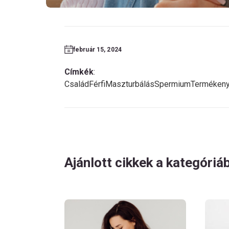
február 15, 2024
Címkék
:
Család
Férfi
Maszturbálás
Spermium
Terméken
Ajánlott cikkek a kategóriá