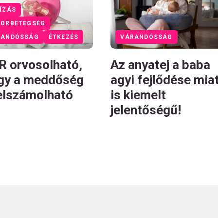
ÍZÁS
KORBETEGSÉG
RANDÓSSÁG
ÉTKEZÉS
VÁRANDÓSSÁG
IR orvosolható,
Az anyatej a baba
így a meddőség
agyi fejlődése mia
felszámolható
is kiemelt
jelentőségű!