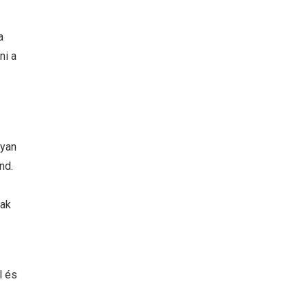
a
ni a
lyan
nd.
nak
l és