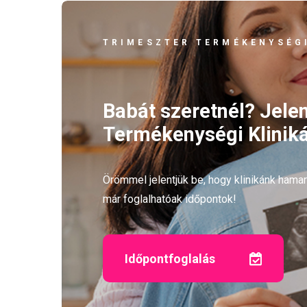
TRIMESZTER TERMÉKENYSÉGI
Babát szeretnél? Jele
Termékenységi Kliniká
Örömmel jelentjük be, hogy klinikánk ham
már foglalhatóak időpontok!
Időpontfoglalás