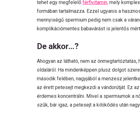
tehet egy megfelelő
férfivitamin,
mely komplex,
formában tartalmazza. Ezzel ugyanis a hasznos
mennyiségű spermium pedig nem csak a várandó
komplikációmentes babavárást is jelentős mért
De akkor…?
Ahogyan az látható, nem az önmegtartóztatás, h
oldaláról. Ha mindenképpen plusz dolgot szeretn
második felében, nagyjából a menzesz jelentke
az érett petesejt megkezdi a vándorútját. Ez 
érdemes koncentrálni. Mivel a spermiumok a női
szűk, bár igaz, a petesejt a kilökődés után nagy