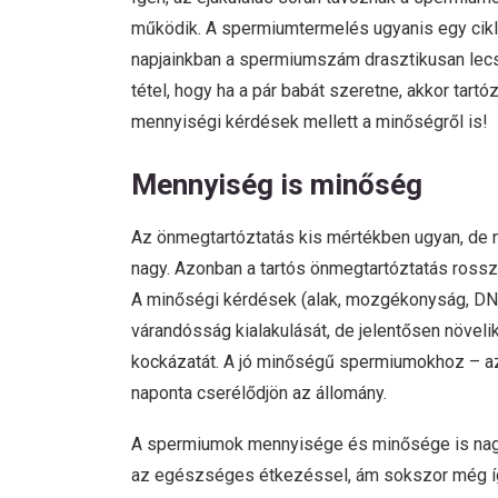
működik. A spermiumtermelés ugyanis egy cikl
napjainkban a spermiumszám drasztikusan lecsök
tétel, hogy ha a pár babát szeretne, akkor tart
mennyiségi kérdések mellett a minőségről is!
Mennyiség is minőség
Az önmegtartóztatás kis mértékben ugyan, de 
nagy. Azonban a tartós önmegtartóztatás ross
A minőségi kérdések (alak, mozgékonyság, DNS
várandósság kialakulását, de jelentősen növeli
kockázatát. A jó minőségű spermiumokhoz – az
naponta cserélődjön az állomány.
A spermiumok mennyisége és minősége is nagy
az egészséges étkezéssel, ám sokszor még íg