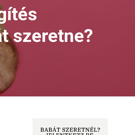
gítés
át szeretne?