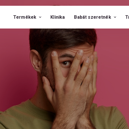
Termékek
Klinika
Babát szeretnék
T