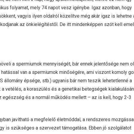
ikus folyamat, mely 74 napot vesz igénybe. Igaz azonban, hogy
kent, vagyis ilyen oldalról közelítve még akár igaz is lehetne 
ózkodjanak az önkielégítéstől. De itt mindenképpen szót kell emel
növeli a spermiumok mennyiségét, bár ennek jelentősége nem o
z hatással van a spermiumok minőségére, ami viszont komoly go
 állomány épsége, stb.) ugyanis bár nem teszik lehetetlenné a
k a vetélés, a koraszülés és a genetikai betegségek kialakulásá
 egészség és a normál működés mellett – az is kell, hogy 2-3
ban javítható a megfelelő életmóddal, a rendszeres mozgássa
y is szükséges a szervezet támogatása. Ebben jó szolgálatot