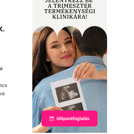
k.
nk
incs
öré