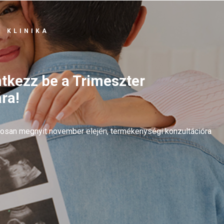
 KLINIKA
ntkezz be a Trimeszter
ra!
arosan megnyit november elején, termékenységi konzultációra