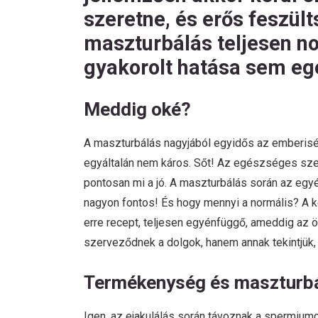
szeretne, és erős feszült
maszturbálás teljesen n
gyakorolt hatása sem egé
Meddig oké?
A maszturbálás nagyjából egyidős az emberiségg
egyáltalán nem káros. Sőt! Az egészséges sze
pontosan mi a jó. A maszturbálás során az egyé
nagyon fontos! És hogy mennyi a normális? A ké
erre recept, teljesen egyénfüggő, ameddig az 
szerveződnek a dolgok, hanem annak tekintjük,
Termékenység és maszturb
Igen, az ejakulálás során távoznak a spermiumok