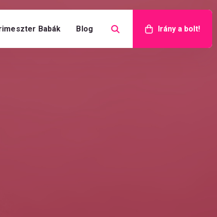
rimeszter Babák
Blog
Irány a bolt!