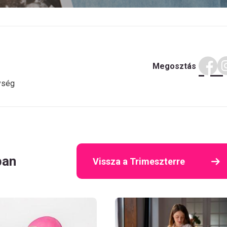
Megosztás
ység
ban
Vissza a Trimeszterre