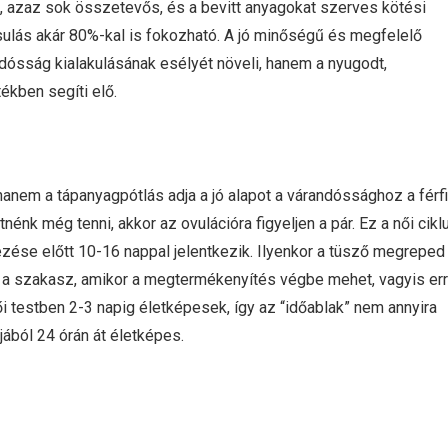
 azaz sok összetevős, és a bevitt anyagokat szerves kötési
ulás akár 80%-kal is fokozható. A jó minőségű és megfelelő
sság kialakulásának esélyét növeli, hanem a nyugodt,
ékben segíti elő.
anem a tápanyagpótlás adja a jó alapot a várandóssághoz a férfi
énk még tenni, akkor az ovulációra figyeljen a pár. Ez a női cikl
zése előtt 10-16 nappal jelentkezik. Ilyenkor a tüsző megreped
az a szakasz, amikor a megtermékenyítés végbe mehet, vagyis er
 testben 2-3 napig életképesek, így az “időablak” nem annyira
jából 24 órán át életképes.