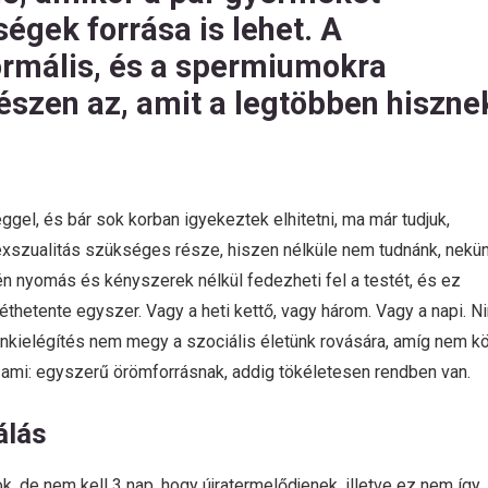
ségek forrása is lehet. A
ormális, és a spermiumokra
szen az, amit a legtöbben hiszne
el, és bár sok korban igyekeztek elhitetni, ma már tudjuk,
xszualitás szükséges része, hiszen nélküle nem tudnánk, nekü
n nyomás és kényszerek nélkül fedezheti fel a testét, és ez
thetente egyszer. Vagy a heti kettő, vagy három. Vagy a napi. N
önkielégítés nem megy a szociális életünk rovására, amíg nem k
 ami: egyszerű örömforrásnak, addig tökéletesen rendben van.
álás
, de nem kell 3 nap, hogy újratermelődjenek, illetve ez nem így