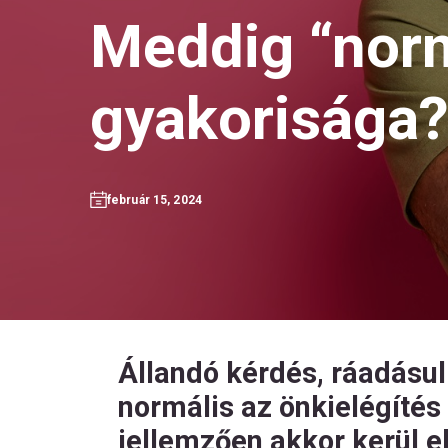
Meddig “norm
gyakorisága?
február 15, 2024
Állandó kérdés, ráadásu
normális az önkielégítés 
jellemzően akkor kerül e