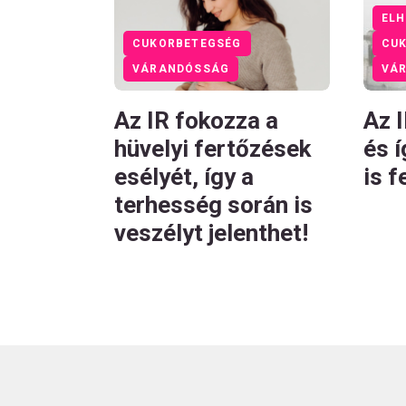
ELH
CU
CUKORBETEGSÉG
VÁ
VÁRANDÓSSÁG
Az 
Az IR fokozza a
és 
hüvelyi fertőzések
is 
esélyét, így a
terhesség során is
veszélyt jelenthet!