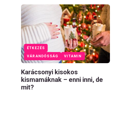
ÉTKEZÉS
VÁRANDÓSSÁG
VITAMIN
Karácsonyi kisokos
kismamáknak – enni inni, de
mit?