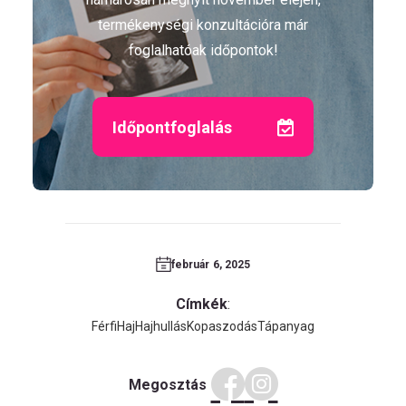
termékenységi konzultációra már
foglalhatóak időpontok!
Időpontfoglalás
február 6, 2025
Címkék
:
Férfi
Haj
Hajhullás
Kopaszodás
Tápanyag
Megosztás