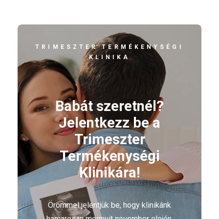
TRIMESZTER TERMÉKENYSÉGI
KLINIKA
Babát szeretnél?
Jelentkezz be a
Trimeszter
Termékenységi
Klinikára!
Örömmel jelentjük be, hogy klinikánk
hamarosan megnyit november elején,