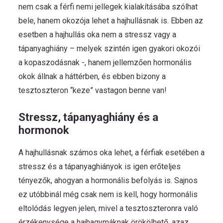
nem csak a férfi nemi jellegek kialakításába szólhat
bele, hanem okozója lehet a hajhullásnak is. Ebben az
esetben a hajhullás oka nem a stressz vagy a
tápanyaghiány – melyek szintén igen gyakori okozói
a kopaszodásnak -, hanem jellemzően hormonális
okok állnak a háttérben, és ebben bizony a
tesztoszteron “keze” vastagon benne van!
Stressz, tápanyaghiány és a
hormonok
A hajhullásnak számos oka lehet, a férfiak esetében a
stressz és a tápanyaghiányok is igen erőteljes
tényezők, ahogyan a hormonális befolyás is. Sajnos
ez utóbbinál még csak nem is kell, hogy hormonális
eltolódás legyen jelen, mivel a tesztoszteronra való
érzékenysége a hajhagymáknak örökölhető, azaz