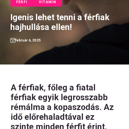
FÉRFI
VITAMIN
Igenis lehet tenni a férfiak
hajhullása ellen!
HU
február 6, 2025
Kövess
minket!
A férfiak, főleg a fiatal
férfiak egyik legrosszabb
rémálma a kopaszodás. Az
idő előrehaladtával ez
szinte minden férfit érint,