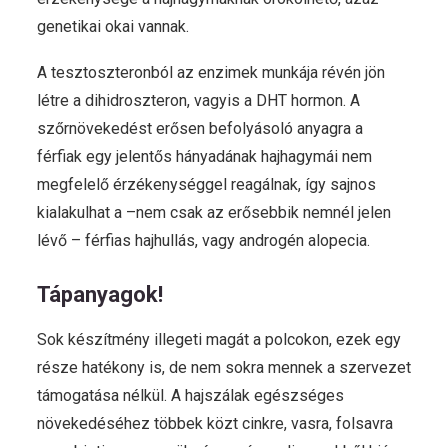
genetikai okai vannak.
A tesztoszteronból az enzimek munkája révén jön
létre a dihidroszteron, vagyis a DHT hormon. A
szőrnövekedést erősen befolyásoló anyagra a
férfiak egy jelentős hányadának hajhagymái nem
megfelelő érzékenységgel reagálnak, így sajnos
kialakulhat a –nem csak az erősebbik nemnél jelen
lévő – férfias hajhullás, vagy androgén alopecia.
Tápanyagok!
Sok készítmény illegeti magát a polcokon, ezek egy
része hatékony is, de nem sokra mennek a szervezet
támogatása nélkül. A hajszálak egészséges
növekedéséhez többek közt cinkre, vasra, folsavra