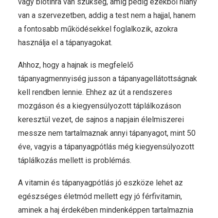
vagy biotinra van szükség, amíg pedig ezekből hiány
van a szervezetben, addig a test nem a hajjal, hanem
a fontosabb működésekkel foglalkozik, azokra
használja el a tápanyagokat.
Ahhoz, hogy a hajnak is megfelelő
tápanyagmennyiség jusson a tápanyagellátottságnak
kell rendben lennie. Ehhez az út a rendszeres
mozgáson és a kiegyensúlyozott táplálkozáson
keresztül vezet, de sajnos a napjain élelmiszerei
messze nem tartalmaznak annyi tápanyagot, mint 50
éve, vagyis a tápanyagpótlás még kiegyensúlyozott
táplálkozás mellett is problémás.
A vitamin és tápanyagpótlás jó eszköze lehet az
egészséges életmód mellett egy jó férfivitamin,
aminek a haj érdekében mindenképpen tartalmaznia