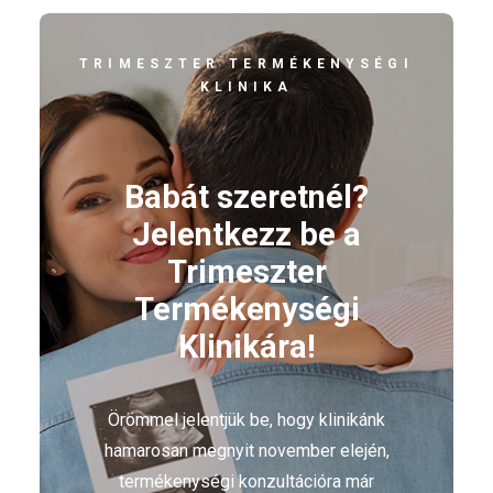
TRIMESZTER TERMÉKENYSÉGI
KLINIKA
Babát szeretnél?
Jelentkezz be a
Trimeszter
Termékenységi
Klinikára!
Örömmel jelentjük be, hogy klinikánk
hamarosan megnyit november elején,
termékenységi konzultációra már