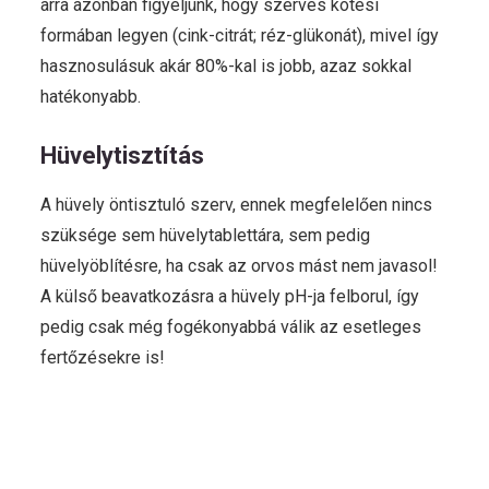
arra azonban figyeljünk, hogy szerves kötési
formában legyen (cink-citrát; réz-glükonát), mivel így
hasznosulásuk akár 80%-kal is jobb, azaz sokkal
hatékonyabb.
Hüvelytisztítás
A hüvely öntisztuló szerv, ennek megfelelően nincs
szüksége sem hüvelytablettára, sem pedig
hüvelyöblítésre, ha csak az orvos mást nem javasol!
A külső beavatkozásra a hüvely pH-ja felborul, így
pedig csak még fogékonyabbá válik az esetleges
fertőzésekre is!