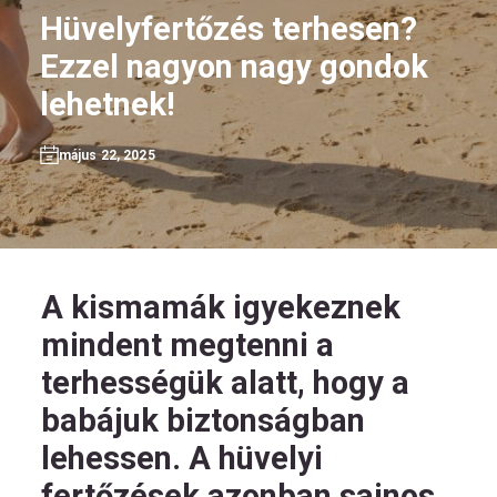
Hüvelyfertőzés terhesen?
Ezzel nagyon nagy gondok
lehetnek!
HU
május 22, 2025
Kövess
minket!
A kismamák igyekeznek
mindent megtenni a
terhességük alatt, hogy a
babájuk biztonságban
lehessen. A hüvelyi
fertőzések azonban sajnos