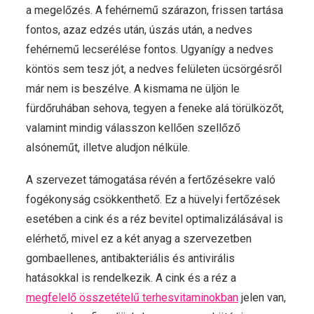
a megelőzés. A fehérnemű szárazon, frissen tartása
fontos, azaz edzés után, úszás után, a nedves
fehérnemű lecserélése fontos. Ugyanígy a nedves
köntös sem tesz jót, a nedves felületen ücsörgésről
már nem is beszélve. A kismama ne üljön le
fürdőruhában sehova, tegyen a feneke alá törülközőt,
valamint mindig válasszon kellően szellőző
alsóneműt, illetve aludjon nélküle.
A szervezet támogatása révén a fertőzésekre való
fogékonyság csökkenthető. Ez a hüvelyi fertőzések
esetében a cink és a réz bevitel optimalizálásával is
elérhető, mivel ez a két anyag a szervezetben
gombaellenes, antibakteriális és antivirális
hatásokkal is rendelkezik. A cink és a réz a
megfelelő összetételű terhesvitaminokban
jelen van,