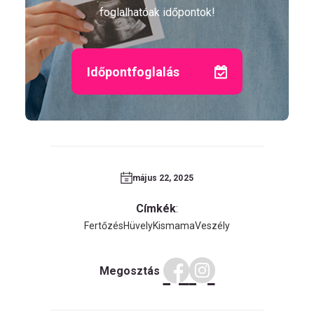
foglalhatóak időpontok!
Időpontfoglalás
május 22, 2025
Címkék
:
Fertőzés
Hüvely
Kismama
Veszély
Megosztás