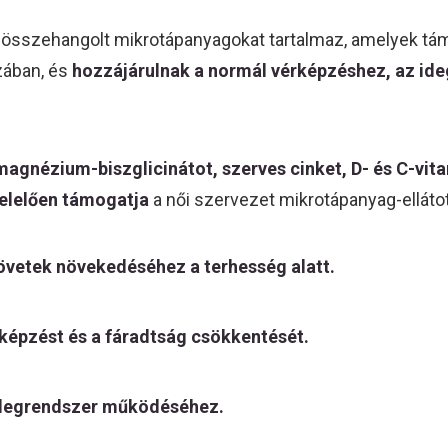
összehangolt mikrotápanyagokat tartalmaz, amelyek támo
ában, és
hozzájárulnak a normál vérképzéshez, az id
 magnézium-biszglicinátot, szerves cinket, D- és C-vit
elelően támogatja
a női szervezet mikrotápanyag-elláto
zövetek növekedéséhez a terhesség alatt.
képzést és a fáradtság csökkentését.
idegrendszer működéséhez.