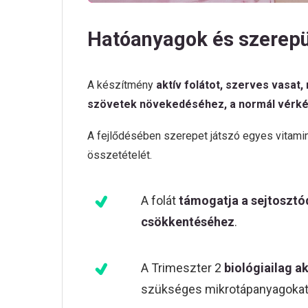
Hatóanyagok és szerep
A készítmény
aktív folátot, szerves vasat
szövetek növekedéséhez, a normál vérk
A fejlődésében szerepet játszó egyes vitamin
összetételét.
A folát
támogatja a sejtosztó
csökkentéséhez
.
A Trimeszter 2
biológiailag a
szükséges mikrotápanyagokat