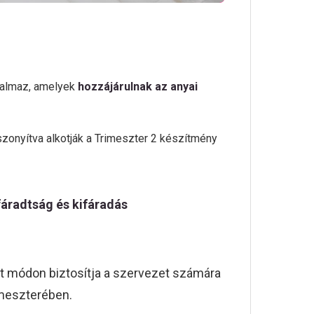
talmaz, amelyek
hozzájárulnak az anyai
szonyítva alkotják a Trimeszter 2 készítmény
fáradtság és kifáradás
t módon biztosítja a szervezet számára
meszterében.