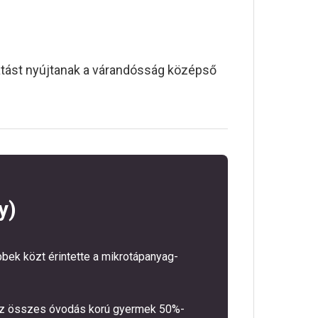
ást nyújtanak a várandósság középső
y)
bek közt érintette a mikrotápanyag-
te az összes óvodás korú gyermek 50%-