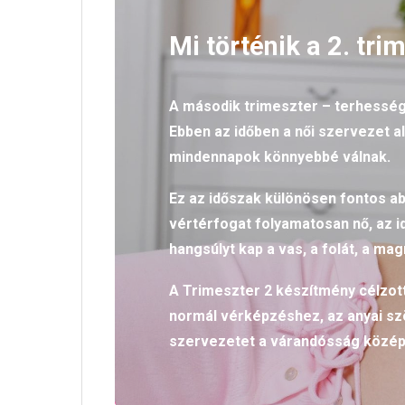
Mi történik a 2. tr
A második trimeszter – terhesség 
Ebben az időben a női szervezet a
mindennapok könnyebbé válnak.
Ez az időszak különösen fontos ab
vértérfogat folyamatosan nő, az i
hangsúlyt kap a vas, a folát, a mag
A Trimeszter 2 készítmény célzott
normál vérképzéshez, az anyai s
szervezetet a várandósság közép