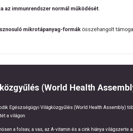
ja az immunrendszer normál működését
.
asznosuló mikrotápanyag-formák
összehangolt támogat
közgyűlés (World Health Assembl
todik Egészségügyi Világközgyűlés (World Health Assembly) töb
ét a világon.
nösen a folsav, a vas, az A-vitamin és a cink hiánya világszer