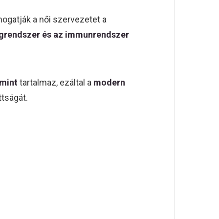
gatják a női szervezetet a
egrendszer és az immunrendszer
amint
tartalmaz, ezáltal a
modern
ttságát.