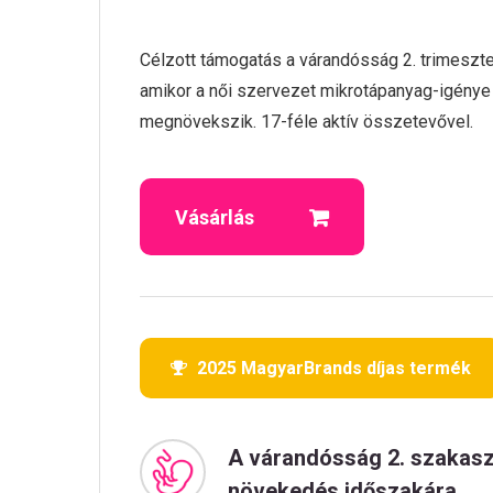
Célzott támogatás a várandósság 2. trimeszteré
amikor a női szervezet mikrotápanyag-igény
megnövekszik. 17-féle aktív összetevővel.
Vásárlás
2025 MagyarBrands díjas termék
A várandósság 2. szakasz
növekedés időszakára