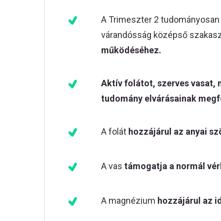
A Trimeszter 2 tudományosan 
várandósság középső szakasz
működéséhez.
Aktív folátot, szerves vasat,
tudomány elvárásainak megf
A folát
hozzájárul az anyai s
A vas
támogatja a normál vér
A magnézium
hozzájárul az 