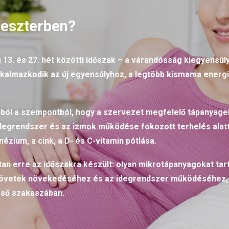
imeszterben?
13. és 27. hét közötti időszak – a várandósság kiegyensúl
lkalmazkodik az új egyensúlyhoz, a legtöbb kismama energ
ból a szempontból, hogy a szervezet megfelelő tápanyagell
degrendszer és az izmok működése fokozott terhelés alatt 
nézium, a cink, a D- és C-vitamin pótlása.
an erre az időszakra készült: olyan mikrotápanyagokat tar
zövetek növekedéséhez és az idegrendszer működéséhez, 
ső szakaszában.