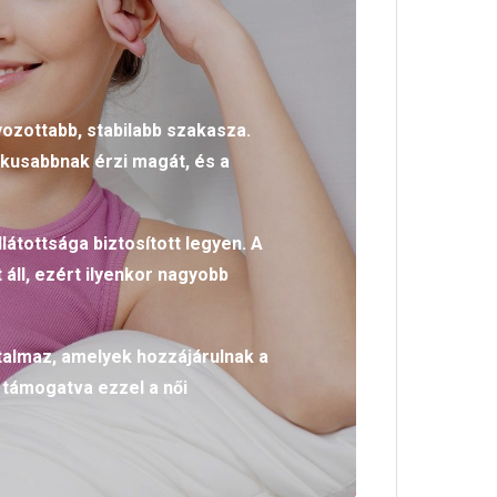
yozottabb, stabilabb szakasza.
ikusabbnak érzi magát, és a
átottsága biztosított legyen. A
áll, ezért ilyenkor nagyobb
talmaz, amelyek hozzájárulnak a
támogatva ezzel a női