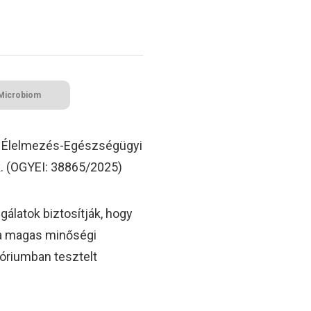
Microbiom
 Élelmezés-Egészségügyi
k. (OGYEI: 38865/2025)
sgálatok biztosítják, hogy
 a magas minőségi
tóriumban tesztelt