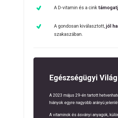
A D-vitamin és a cink
támogat
A gondosan kiválasztott,
jól h
szakaszában.
Egészségügyi Világ
A 2023 május 29-én tartott hetvenha
hiányok egyre nagyobb arányú jelenlét
A vitaminok és ásványi anyagok, külö