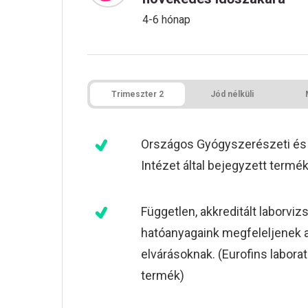
4-6 hónap
Trimeszter 2
Jód nélküli
Országos Gyógyszerészeti és
Intézet által bejegyzett termé
Független, akkreditált laborviz
hatóanyagaink megfeleljenek
elvárásoknak. (Eurofins labora
termék)