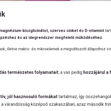
ük
, magnézium-biszglicinátot, szerves cinket és D-vitamint
tar
épzéshez és az idegrendszer megfelelő működéséhez
.
ok, illetve makro- és mikroelemek a megváltozott állapothoz vi
dás természetes folyamatait
, a vas pedig
hozzájárul a 
ktív, jól hasznosuló formákat
tartalmaz, így összehangol
 a várandósság középső szakaszában, azaz második tri