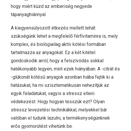
hogy miért küzd az emberiség negyede
tápanyaghiánnyal.
A kiegyensúlyozott étkezés mellett tehát
szükségünk lehet a megfelelő férfivitaminra is, mely
komplex, és biológiailag aktív kötési formában
tartalmazza az anyagokat. Ez a két kitétel
gondoskodik arról, hogy a felszívódás sokkal
hatékonyabb legyen, mint ezek hiányában. A -citrát és
-glükonát kötésű anyagok azonban hiába fejtik ki a
hatásukat, ha mi szisztematikusan nehezítjük az
egyik feladatukat, vagyis a stressz elleni
védekezést. Hogy hogyan tesszük ezt? Olyan
stressz levezetési technikákkal, melyekkel bár
valóban el tudunk lazulni, a termékenységünknek
erős gyomorütést vihetünk be.