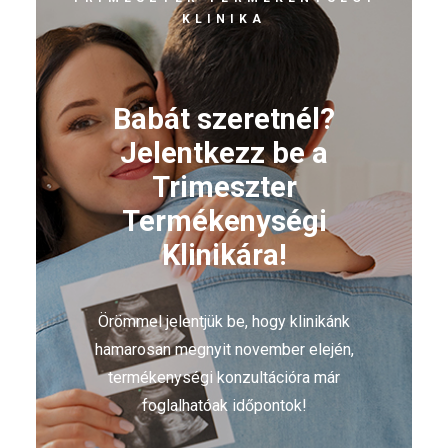
KLINIKA
Babát szeretnél?
Jelentkezz be a
Trimeszter
Termékenységi
Klinikára!
Örömmel jelentjük be, hogy klinikánk
hamarosan megnyit november elején,
termékenységi konzultációra már
foglalhatóak időpontok!