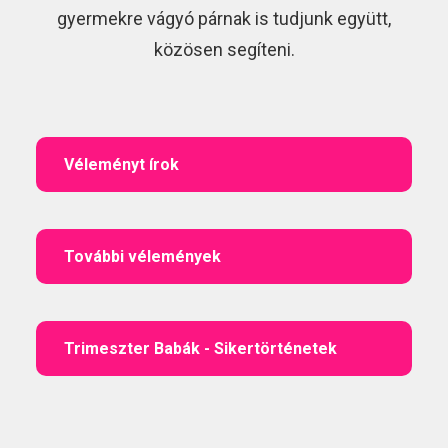
gyermekre vágyó párnak is tudjunk együtt,
közösen segíteni.
Véleményt írok
További vélemények
Trimeszter Babák - Sikertörténetek