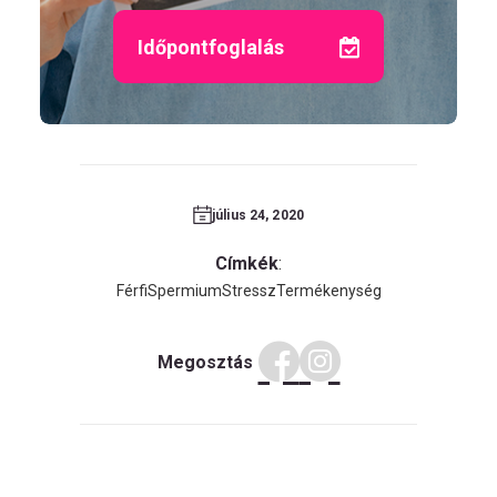
Időpontfoglalás
július 24, 2020
Címkék
:
Férfi
Spermium
Stressz
Termékenység
Megosztás