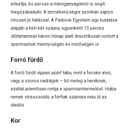
ellazítja, és persze a méreganyagoktól is segít
megszabadulni. A termékenységre azonban sajnos
nincsen jó hatással. A Padovai Egyetem egy kutatása
alapján a heti két szauna, egyenként 15 perces
időtartammal három hónap alatt drasztikusan rontott a
spermiumok mennyiségén és minőségén is.
Forró fürdő
A forró fürdő éppen azért tabu, mint a fecske alsó,
vagy a szoros nadrágok – túl meleg a heréknek,
ezáltal jelentősen rontja a spermiumtermelést. Hiába
remek stresszoldó, a férfiak számára más út az
ideális.
Kor