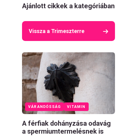
Ajánlott cikkek a kategóriában
Vissza a Trimeszterre
VÁRANDÓSSÁG
VITAMIN
A férfiak dohányzása odavág
a spermiumtermelésnek is