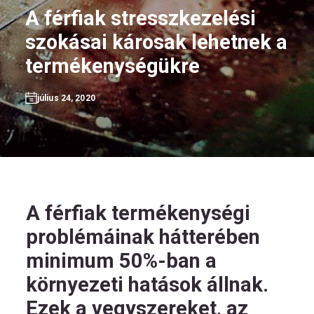
A férfiak stresszkezelési
szokásai károsak lehetnek a
termékenységükre
HU
július 24, 2020
Kövess
minket!
A férfiak termékenységi
problémáinak hátterében
minimum 50%-ban a
környezeti hatások állnak.
Ezek a vegyszereket, az