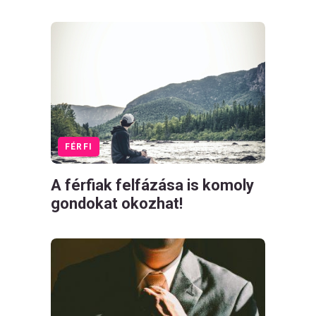
FÉRFI
A férfiak felfázása is komoly
gondokat okozhat!