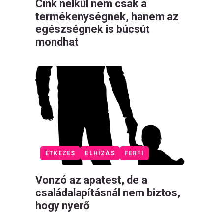
Cink nélkül nem csak a
termékenységnek, hanem az
egészségnek is búcsút
mondhat
ÉTKEZÉS
ELHÍZÁS
FÉRFI
Vonzó az apatest, de a
családalapításnál nem biztos,
hogy nyerő