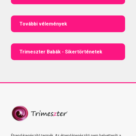
További vélemények
Trimeszter Babák - Sikertörténetek
Étrend-kiegészítő termék. Az étrend-kiegészítő nem helyettesíti a