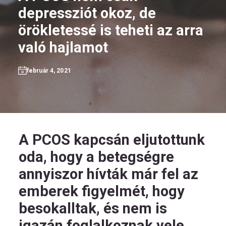
depressziót okoz, de
örökletessé is teheti az arra
való hajlamot
HU
február 4, 2021
Kövess
minket!
A PCOS kapcsán eljutottunk
oda, hogy a betegségre
annyiszor hívták már fel az
emberek figyelmét, hogy
besokalltak, és nem is
igazán foglalkoznak vele.