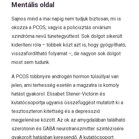
Mentális oldal
Sajnos mind a mai napig nem tudjuk biztosan, mi is
okozza a PCOS, vagyis a policisztás orvárium
szindróma nevű tünetegyüttest. Sok dolgot sikerült
kideríteni róla – többek közt azt is, hogy gyógyítható,
visszafordítható folyamat –, de nagyon sok dolgot
most sem tudunk.
A PCOS többnyire androgén hormon túlsúllyal van
jelen, ami terhesség esetén a magzatra is komoly
hatást gyakorol. Elisabet Stener-Victorin és
kutatócsoportja ugyanis összefüggést mutatott ki a
tesztoszteron kitettség és a depresszió
megjelenése között. Az ok az amygdalában található
szerotonin és GABA neurotranszmitter szintézisére
gyakorolt hatásban keresendő. A kutatócsoport