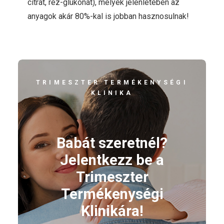
citrát, réz-glükonát), melyek jelenlétében az
anyagok akár 80%-kal is jobban hasznosulnak!
TRIMESZTER TERMÉKENYSÉGI
KLINIKA
Babát szeretnél?
Jelentkezz be a
Trimeszter
Termékenységi
Klinikára!