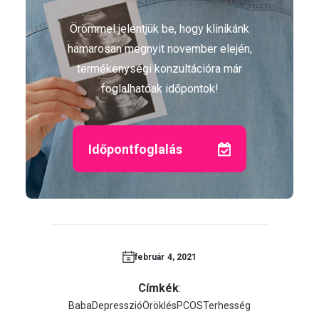
Örömmel jelentjük be, hogy klinikánk
hamarosan megnyit november elején,
termékenységi konzultációra már
foglalhatóak időpontok!
Időpontfoglalás
február 4, 2021
Címkék
:
Baba
Depresszió
Öröklés
PCOS
Terhesség