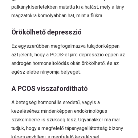
patkánykísérletekben mutatta ki a hatást, mely a lány
magzatokra komolyabban hat, mint a fiúkra.
Örökölhető depresszió
Ez egyszerűbben megfogalmazva tulajdonképpen
azt jelenti, hogy a PCOS-el járó depresszió éppen az
androgén hormoneltolódás okán örökölhető, és az
egész életre rányomja bélyegét.
A PCOS visszafordítható
A betegség hormonális eredetű, vagyis a
kezeléséhez mindenképpen endokrinológus
szakemberre is szükség lesz. Ugyanakkor ma már
tudjuk, hogy a megfelelő tápanyagellátottság bizony
képes enyhíteni, a megfelelő kezeléssel