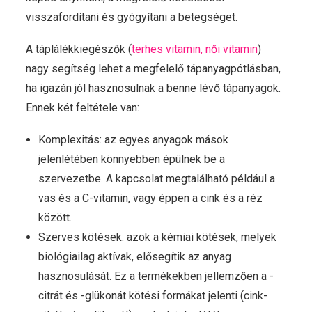
visszafordítani és gyógyítani a betegséget.
A táplálékkiegészők (
terhes vitamin,
női vitamin
)
nagy segítség lehet a megfelelő tápanyagpótlásban,
ha igazán jól hasznosulnak a benne lévő tápanyagok.
Ennek két feltétele van:
Komplexitás: az egyes anyagok mások
jelenlétében könnyebben épülnek be a
szervezetbe. A kapcsolat megtalálható például a
vas és a C-vitamin, vagy éppen a cink és a réz
között.
Szerves kötések: azok a kémiai kötések, melyek
biológiailag aktívak, elősegítik az anyag
hasznosulását. Ez a termékekben jellemzően a -
citrát és -glükonát kötési formákat jelenti (cink-