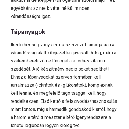
alakul, mindenképpen támogatásra szorul majd – ez
egyébként szinte kivétel nélkül minden
várandósságra igaz.
Tápanyagok
Ikerterhesség vagy sem, a szervezet támogatása a
várandósság alatt kifejezetten javasolt dolog, mára a
szakemberek zöme támogatja a terhes vitamin
szedését. A jó készítmény pedig sokat segíthet!
Ehhez a tápanyagokat szerves formában kell
tartalmazza (-citrátok és -glükonátok), komplexnek
kell lennie, és megfelelő tagoltsággal kell, hogy
rendelkezzen. Első kettő a felszívódás/hasznosulás
miatt fontos, míg a harmadik gondoskodik arról, hogy
a három eltérő trimeszter eltérő igényrendszere a
lehető legjobban legyen kielégítve.