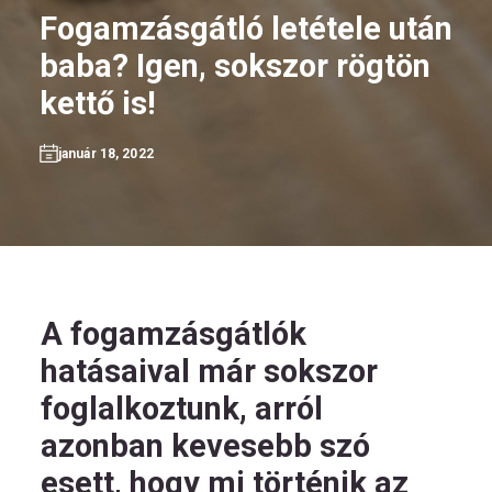
Fogamzásgátló letétele után
baba? Igen, sokszor rögtön
kettő is!
HU
január 18, 2022
Kövess
minket!
A fogamzásgátlók
hatásaival már sokszor
foglalkoztunk, arról
azonban kevesebb szó
esett, hogy mi történik az