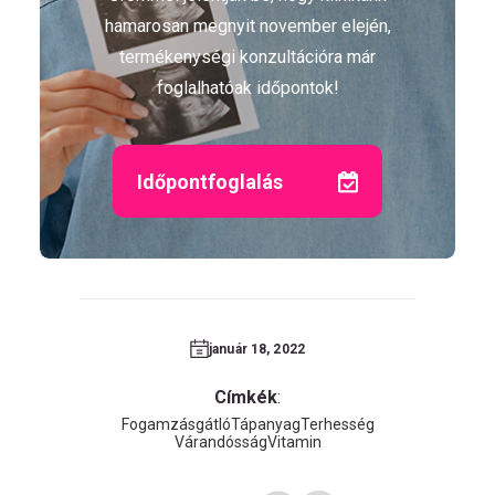
hamarosan megnyit november elején,
termékenységi konzultációra már
foglalhatóak időpontok!
Időpontfoglalás
január 18, 2022
Címkék
:
Fogamzásgátló
Tápanyag
Terhesség
Várandósság
Vitamin