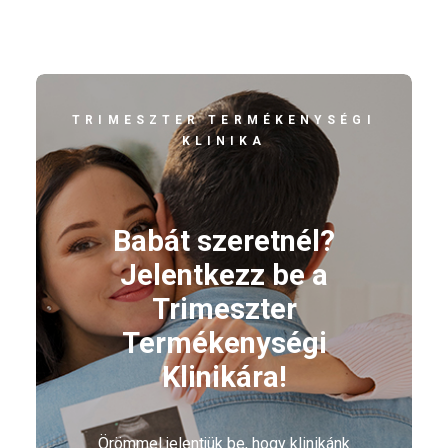
TRIMESZTER TERMÉKENYSÉGI
KLINIKA
Babát szeretnél?
Jelentkezz be a
Trimeszter
Termékenységi
Klinikára!
Örömmel jelentjük be, hogy klinikánk