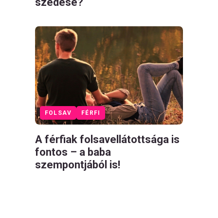
szedése?
FOLSAV
FÉRFI
A férfiak folsavellátottsága is
fontos – a baba
szempontjából is!