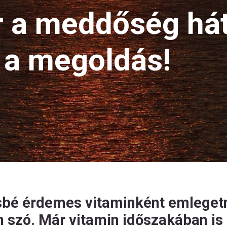
 a meddőség hát
t a megoldás!
sbé érdemes vitaminként emlegetn
 szó. Már vitamin időszakában is