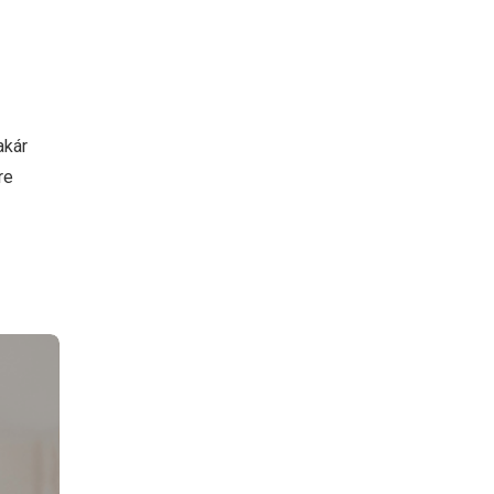
akár
re