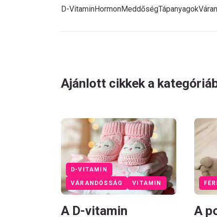
D-Vitamin
Hormon
Meddőség
Tápanyagok
Vára
Ajánlott cikkek a kategóriá
D-VITAMIN
VÁRANDÓSSÁG
VITAMIN
FÉR
A D-vitamin
A p