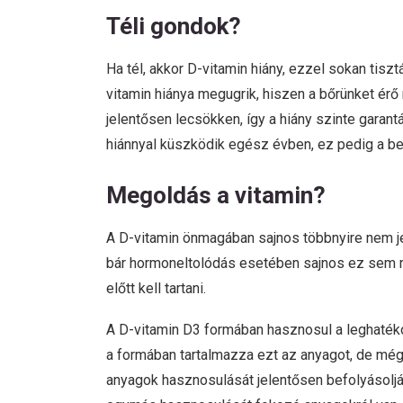
Téli gondok?
Ha tél, akkor D-vitamin hiány, ezzel sokan tis
vitamin hiánya megugrik, hiszen a bőrünket ér
jelentősen lecsökken, így a hiány szinte garan
hiánnyal küszködik egész évben, ez pedig a 
Megoldás a vitamin?
A D-vitamin önmagában sajnos többnyire nem je
bár hormoneltolódás esetében sajnos ez sem r
előtt kell tartani.
A D-vitamin D3 formában hasznosul a leghaté
a formában tartalmazza ezt az anyagot, de mé
anyagok hasznosulását jelentősen befolyásoljá