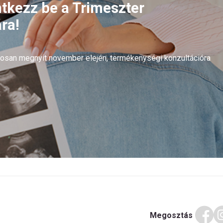
ntkezz be a Trimeszter
ra!
arosan megnyit november elején, termékenységi konzultációra
Megosztás