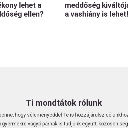
ékony lehet a
meddőség kiváltój
dőség ellen?
a vashiány is lehet
Ti mondtátok rólunk
benne, hogy véleményeddel Te is hozzájárulsz célunkhoz
i gyermekre vágyó párnak is tudjunk együtt, közösen segí