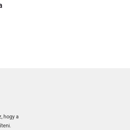
a
!
, hogy a
teni.