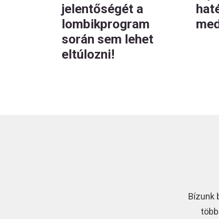
jelentőségét a
hat
lombikprogram
med
során sem lehet
eltúlozni!
Bízunk 
több