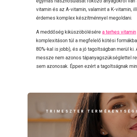
egymás hasznosulását fokozó anyagokról van s
vitamin és az A-vitamin, valamint a K-vitamin, 
érdemes komplex készítménnyel megoldani.
A meddőség kiküszöbölésére
a terhes vitamin
komplexitáson túl a megfelelő kötési formákba
80%-kal is jobb), és a jó tagoltságban merül ki
messze nem azonos tápanyagszükséglettel rende
sem azonosak. Éppen ezért a tagoltságnak mind
TRIMESZTER TERMÉKENYSÉGI