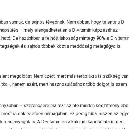
ztában vannak, de sajnos tévednek. Nem abban, hogy telente a D-
ő napsütés – mely elengedhetetlen a D-vitamin képzéséhez –
tálható. De hazánkban a felnőtt lakosság mintegy 90%-a D-vitami
betegségek és sajnos többek közt a meddőség melegágya is.
lent megoldást. Nem azért, mert más terápiákra is szükség van
itka -, hanem azért, mert hasznosulásához több dolgot is szem
konyabban – szerencsére ma már szinte minden készítmény ebb
g most is sok esetben önmagában. Ez pedig hiba, hiszen az egy
k más anyagok is. A D-vitamin és a kalcium kapcsolata ismert,