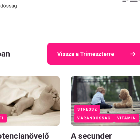
ndósság
ban
Vissza a Trimeszterre
STRESSZ
FI
VÁRANDÓSSÁG
VITAMIN
otencianövelő
A secunder