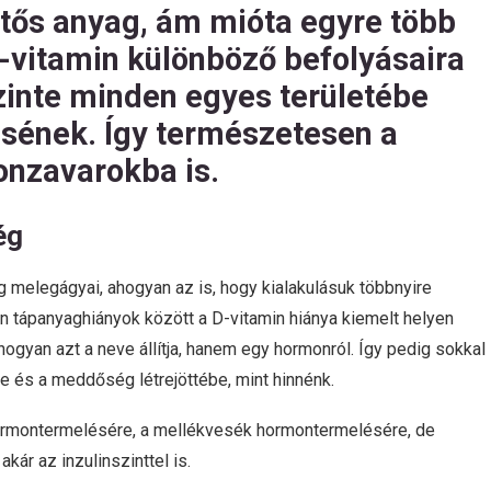
ntős anyag, ám mióta egyre több
 D-vitamin különböző befolyásaira
szinte minden egyes területébe
sének. Így természetesen a
nzavarokba is.
ég
melegágyai, ahogyan az is, hogy kialakulásuk többnyire
 tápanyaghiányok között a D-vitamin hiánya kiemelt helyen
hogyan azt a neve állítja, hanem egy hormonról. Így pedig sokkal
 és a meddőség létrejöttébe, mint hinnénk.
 hormontermelésére, a mellékvesék hormontermelésére, de
ár az inzulinszinttel is.