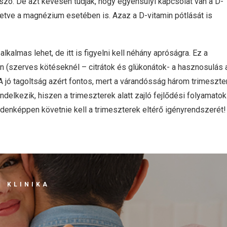
zó. De azt kevesen tudják, hogy egyensúlyi kapcsolat van a D-
illetve a magnézium esetében is. Azaz a D-vitamin pótlását is
alkalmas lehet, de itt is figyelni kell néhány apróságra. Ez a
n (szerves kötéseknél – citrátok és glükonátok- a hasznosulás 
. A jó tagoltság azért fontos, mert a várandósság három trimeszte
lkezik, hiszen a trimeszterek alatt zajló fejlődési folyamatok
enképpen követnie kell a trimeszterek eltérő igényrendszerét!
 KLINIKA