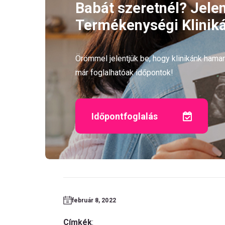
Babát szeretnél? Jele
Termékenységi Kliniká
Örömmel jelentjük be, hogy klinikánk ham
már foglalhatóak időpontok!
Időpontfoglalás
február 8, 2022
Címkék
: