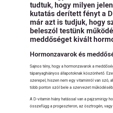
tudtuk, hogy milyen jele
kutatás derített fényt a
már azt is tudjuk, hogy 
beleszól testünk működé
meddőséget kivált hormo
Hormonzavarok és meddős
Sajnos tény, hogy a hormonzavarok a meddőség 
tápanyaghiányos állapotoknak köszönhető. Ezen
szerepel, hiszen nem egy vitaminról van szó, a
több ponton szól bele a szervezet működésébe
A D-vitamin hiány hatással van a pajzsmirigy
összefügg a progeszteron, az ösztrogén, vagy ak