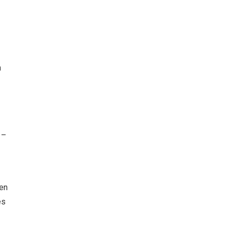
n
 –
en
es