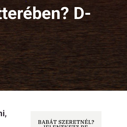
terében? D-
i,