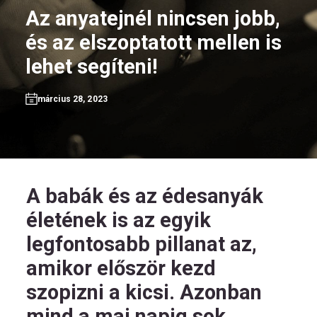
Az anyatejnél nincsen jobb,
és az elszoptatott mellen is
lehet segíteni!
HU
március 28, 2023
Kövess
minket!
A babák és az édesanyák
életének is az egyik
legfontosabb pillanat az,
amikor először kezd
szopizni a kicsi. Azonban
mind a mai napig sok