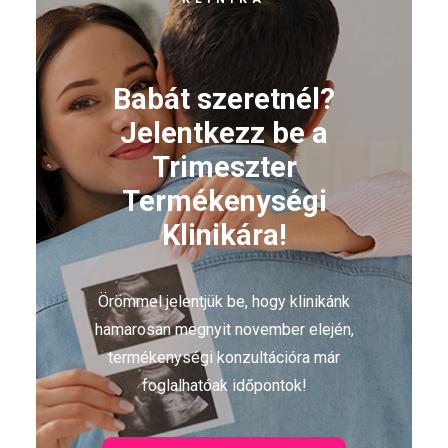
Babát szeretnél?
Jelentkezz be a
Trimeszter
Termékenységi
Klinikára!
Örömmel jelentjük be, hogy klinikánk
hamarosan megnyit november elején,
termékenységi konzultációra már
foglalhatóak időpontok!