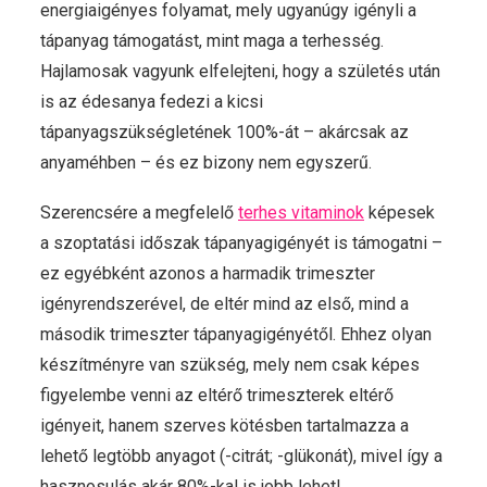
energiaigényes folyamat, mely ugyanúgy igényli a
tápanyag támogatást, mint maga a terhesség.
Hajlamosak vagyunk elfelejteni, hogy a születés után
is az édesanya fedezi a kicsi
tápanyagszükségletének 100%-át – akárcsak az
anyaméhben – és ez bizony nem egyszerű.
Szerencsére a megfelelő
terhes vitaminok
képesek
a szoptatási időszak tápanyagigényét is támogatni –
ez egyébként azonos a harmadik trimeszter
igényrendszerével, de eltér mind az első, mind a
második trimeszter tápanyagigényétől. Ehhez olyan
készítményre van szükség, mely nem csak képes
figyelembe venni az eltérő trimeszterek eltérő
igényeit, hanem szerves kötésben tartalmazza a
lehető legtöbb anyagot (-citrát; -glükonát), mivel így a
hasznosulás akár 80%-kal is jobb lehet!