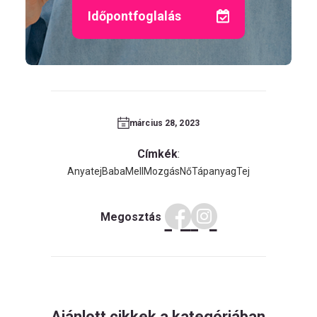
Időpontfoglalás
március 28, 2023
Címkék
:
Anyatej
Baba
Mell
Mozgás
Nő
Tápanyag
Tej
Megosztás
Ajánlott cikkek a kategóriában