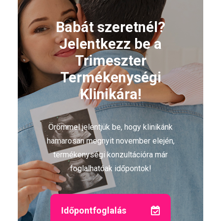
Babát szeretnél?
Jelentkezz be a
Trimeszter
Termékenységi
Klinikára!
Örömmel jelentjük be, hogy klinikánk
hamarosan megnyit november elején,
termékenységi konzultációra már
foglalhatóak időpontok!
Időpontfoglalás