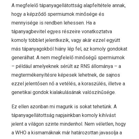
A megfelelő tápanyagellátottság alapfeltétele annak,
hogy a képződő spermiumok minősége és
mennyisége is rendben lehessen. Ha a
tápanyagbevitel egyes részeire vonatkoztatva
komoly többlet jelentkezik, vagy akár ezzel együtt
más tápanyagokból hiány lép fel, az komoly gondokat
generálhat. A nem megfelelő minőségű spermiumok
– például amelyeknek sérült az RNS állománya – a
megtermékenyítésre képesek lehetnek, de sajnos
ezzel jelentősen nő a vetélés, a koraszülés, illetve a
genetikai gondok kialakulásának valószínűsége.
Ez ellen azonban mi magunk is sokat tehetünk. A
tápanyagellátottság napjainkban komoly kihívást
jelent a világon szinte mindenhol. Nem véletlen, hogy
a WHO a kismamáknak már határozottan javasolja a