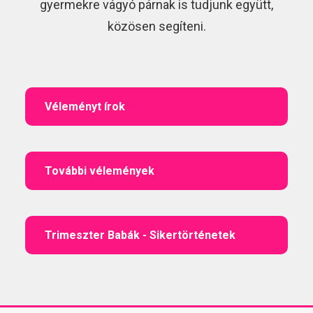
gyermekre vágyó párnak is tudjunk együtt,
közösen segíteni.
Véleményt írok
További vélemények
Trimeszter Babák - Sikertörténetek