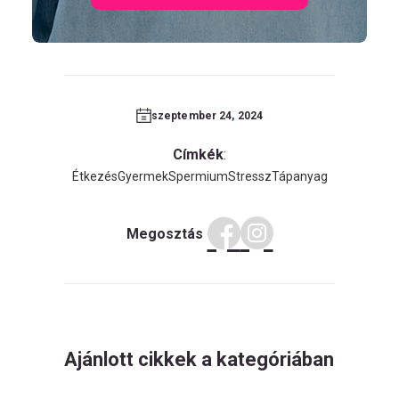
szeptember 24, 2024
Címkék
:
Étkezés
Gyermek
Spermium
Stressz
Tápanyag
Megosztás
Ajánlott cikkek a kategóriában