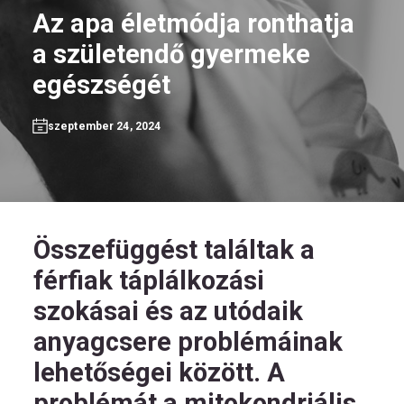
Az apa életmódja ronthatja
a születendő gyermeke
egészségét
HU
szeptember 24, 2024
Kövess
minket!
Összefüggést találtak a
férfiak táplálkozási
szokásai és az utódaik
anyagcsere problémáinak
lehetőségei között. A
problémát a mitokondriális