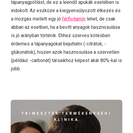
tápanyagpótlást, de ez a leendő apukák esetében is
indokolt. Az eszköze a kiegyensúlyozott étkezés és
a mozgás mellett egy jó
férfivitamin
lehet, de csak
abban az esetben, ha a bevitt anyagok hasznosulása
is jó arányban történik. Ehhez szerves kötésben
érdemes a tápanyagokat bejuttatni (-citrátok, -
glükonátok), hiszen azok hasznosulása a szervetlen
(például: -carbonát) társaikhoz képest akár 80%-kal is
jobb.
TRIMESZTER TERMÉKENYSÉGI
KLINIKA