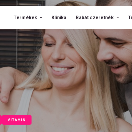
Termékek
Klinika
Babát szeretnék
T
VITAMIN