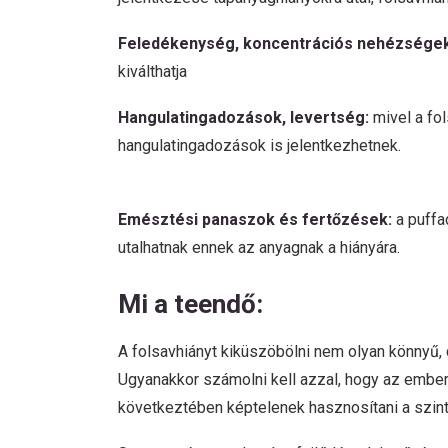
Feledékenység, koncentrációs nehézsége
kiválthatja
Hangulatingadozások, levertség:
mivel a fo
hangulatingadozások is jelentkezhetnek.
Emésztési panaszok és fertőzések:
a puffa
utalhatnak ennek az anyagnak a hiányára.
Mi a teendő:
A folsavhiányt kiküszöbölni nem olyan könnyű,
Ugyanakkor számolni kell azzal, hogy az embe
következtében képtelenek hasznosítani a szint