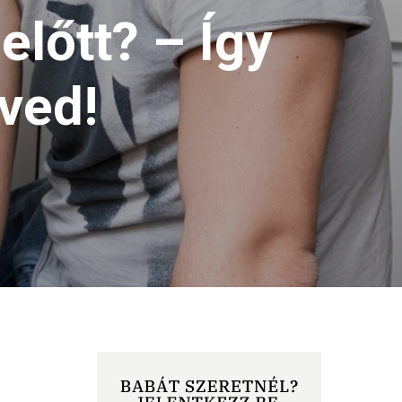
lőtt? – Így
nved!