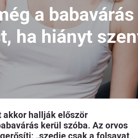
még a babavárás e
st, ha hiányt sze
 akkor hallják először
abavárás kerül szóba. Az orvos
gerősíti: „szedje csak a folsavat