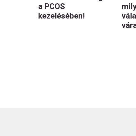
a PCOS
mil
kezelésében!
vála
vár