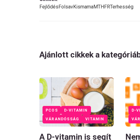
Fejlődés
Folsav
Kismama
MTHFR
Terhesség
Ajánlott cikkek a kategóriá
PCOS
D-VITAMIN
D-V
VÁRANDÓSSÁG
VITAMIN
VÁ
A D-vitamin is segít
Nem