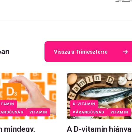
ban
Vissza a Trimeszterre
ITAMIN
D-VITAMIN
RANDÓSSÁG
VITAMIN
VÁRANDÓSSÁG
VITAMIN
 mindegy,
A D-vitamin hiánya