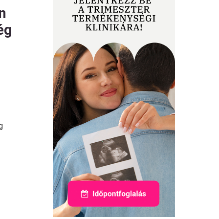
an
ég
g