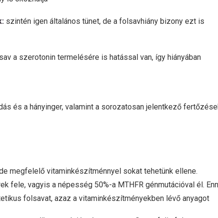
k:
szintén igen általános tünet, de a folsavhiány bizony ezt is
lsav a szerotonin termelésére is hatással van, így hiányában
dás és a hányinger, valamint a sorozatosan jelentkező fertőzése
 de megfelelő vitaminkészítménnyel sokat tehetünk ellene.
rek fele, vagyis a népesség 50%-a MTHFR génmutációval él. En
etikus folsavat, azaz a vitaminkészítményekben lévő anyagot