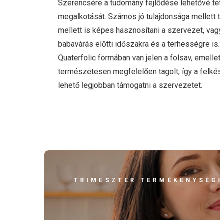
Szerencsére a tudomány fejlődése lehetővé tet
megalkotását. Számos jó tulajdonsága mellett
mellett is képes hasznosítani a szervezet, vag
babavárás előtti időszakra és a terhességre i
Quaterfolic formában van jelen a folsav, emelle
természetesen megfelelően tagolt, így a felké
lehető legjobban támogatni a szervezetet.
TRIMESZTER TERMÉKENYSÉGI