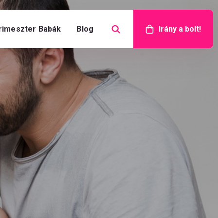
rimeszter Babák
Blog
Irány a bolt!