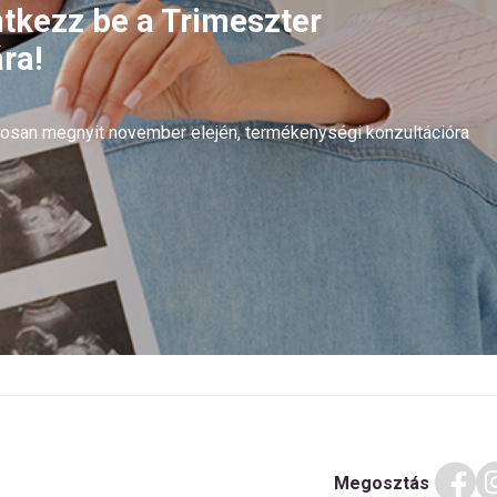
ntkezz be a Trimeszter
ra!
arosan megnyit november elején, termékenységi konzultációra
Megosztás