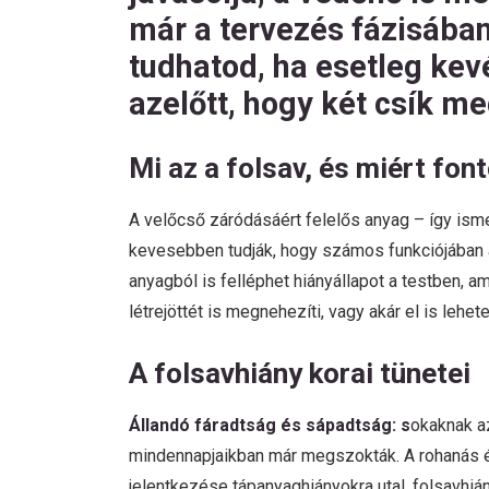
már a tervezés fázisában 
tudhatod, ha esetleg ke
azelőtt, hogy két csík m
Mi az a folsav, és miért fon
A velőcső záródásáért felelős anyag – így isme
kevesebben tudják, hogy számos funkciójában 
anyagból is felléphet hiányállapot a testben,
létrejöttét is megnehezíti, vagy akár el is lehetet
A folsavhiány korai tünetei
Állandó fáradtság és sápadtság: s
okaknak az
mindennapjaikban már megszokták. A rohanás 
jelentkezése tápanyaghiányokra utal, folsavhián