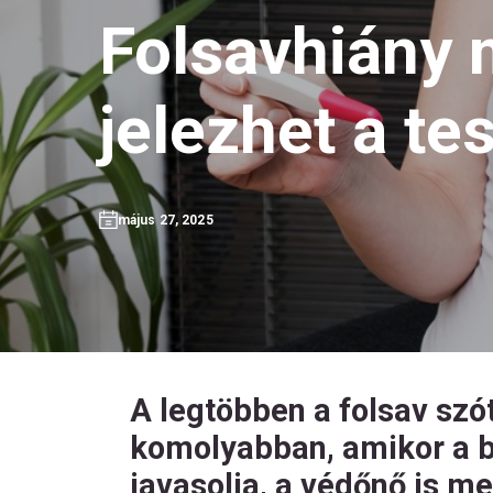
Folsavhiány 
jelezhet a te
május 27, 2025
A legtöbben a folsav szót
komolyabban, amikor a b
javasolja, a védőnő is me