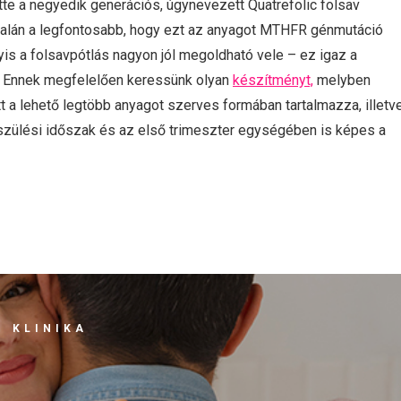
te a negyedik generációs, úgynevezett Quatrefolic folsav
 talán a legfontosabb, hogy ezt az anyagot MTHFR génmutáció
yis a folsavpótlás nagyon jól megoldható vele – ez igaz a
s. Ennek megfelelően keressünk olyan
készítményt,
melyben
tt a lehető legtöbb anyagot szerves formában tartalmazza, illetv
szülési időszak és az első trimeszter egységében is képes a
 KLINIKA