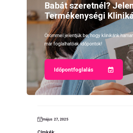
Babát szeretnél? Jele
Termékenységi Kliniká
Örömmel jelentjük be, hogy klinikánk ham
már foglalhatóak időpontok!
Időpontfoglalás
május 27, 2025
Címkék
: