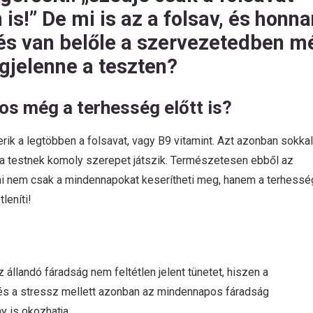
is!” De mi is az a folsav, és honn
vés van belőle a szervezetedben m
egjelenne a teszten?
tos még a terhesség előtt is?
rik a legtöbben a folsavat, vagy B9 vitamint. Azt azonban sokkal
a testnek komoly szerepet játszik. Természetesen ebből az
 ami nem csak a mindennapokat keserítheti meg, hanem a terhessé
leníti!
 állandó fáradság nem feltétlen jelent tünetet, hiszen a
és a stressz mellett azonban az mindennapos fáradság
y is okozhatja