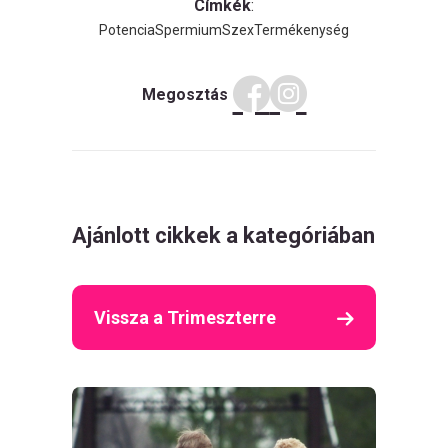
Címkék
:
Potencia
Spermium
Szex
Termékenység
Megosztás
Ajánlott cikkek a kategóriában
Vissza a Trimeszterre