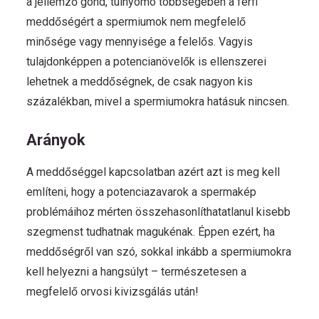
a jellemző gond, túlnyomó többségében a férfi
meddőségért a spermiumok nem megfelelő
minősége vagy mennyisége a felelős. Vagyis
tulajdonképpen a potencianövelők is ellenszerei
lehetnek a meddőségnek, de csak nagyon kis
százalékban, mivel a spermiumokra hatásuk nincsen.
Arányok
A meddőséggel kapcsolatban azért azt is meg kell
említeni, hogy a potenciazavarok a spermakép
problémáihoz mérten összehasonlíthatatlanul kisebb
szegmenst tudhatnak magukénak. Éppen ezért, ha
meddőségről van szó, sokkal inkább a spermiumokra
kell helyezni a hangsúlyt – természetesen a
megfelelő orvosi kivizsgálás után!