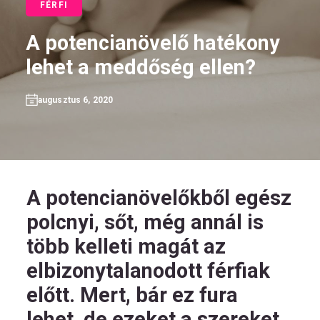
FÉRFI
A potencianövelő hatékony
lehet a meddőség ellen?
HU
augusztus 6, 2020
Kövess
minket!
A potencianövelőkből egész
polcnyi, sőt, még annál is
több kelleti magát az
elbizonytalanodott férfiak
előtt. Mert, bár ez fura
lehet, de ezeket a szereket