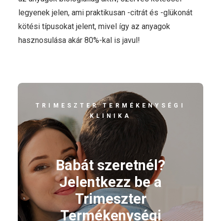
legyenek jelen, ami praktikusan -citrát és -glükonát
kötési típusokat jelent, mivel így az anyagok
hasznosulása akár 80%-kal is javul!
TRIMESZTER TERMÉKENYSÉGI
KLINIKA
Babát szeretnél?
Jelentkezz be a
Trimeszter
Termékenységi