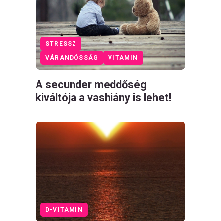
STRESSZ
VÁRANDÓSSÁG
VITAMIN
A secunder meddőség
kiváltója a vashiány is lehet!
D-VITAMIN