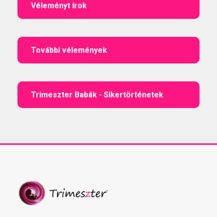
Véleményt írok
További vélemények
Trimeszter Babák - Sikertörténetek