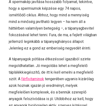
A spermakép javítása hosszabb folyamat, tekintve,
hogy a spermiumok képzése egy 74 napos,
ismétlődő ciklus. Ahhoz, hogy mind a mennyiség
mind a minőség javítható legyen – ha nem áll a
háttérben valamilyen betegség –, a tápanyagbevitel
fokozásával lehet tenni. Fura, de ma, a fejlett világban
jellemző leginkább a tápanyaghiányos állapot.
Jelenleg ez a gond az emberiség negyedét érinti.
A tápanyagok pótlása étkezéssel igazából szinte
megoldhatatlan. Jó megoldás lehet a megfelelő
táplálékkiegészítő, de itt ki kell emelni a megfelelő
szót. A
férfivitaminok
tengerében ugyanis kizárólag
azok hoznak igazán jó eredményt, melyek
megfelelően komplexek, és a bennük szereplő
anyagok felszívódása is jó. Utóbbihoz az kell, hogy
az anyagok biológiailag aktív, szerves kötéssel