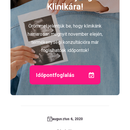
Klinikára!
Örömmel jelentjük be, hogy klinikánk
hamarosan megnyit november elején,
termékenységi konzultációra már
foglalhatóak időpontok!
Időpontfoglalás
augusztus 6, 2020