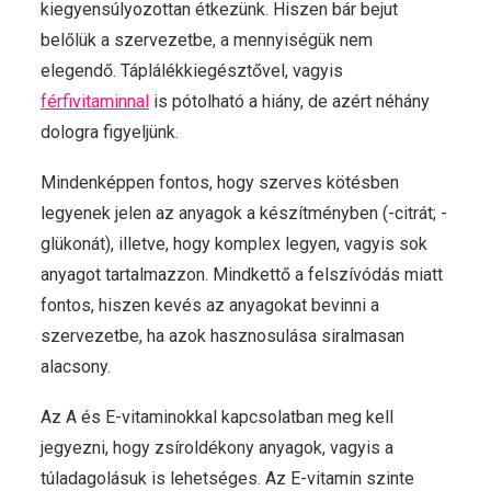
kiegyensúlyozottan étkezünk. Hiszen bár bejut
belőlük a szervezetbe, a mennyiségük nem
elegendő. Táplálékkiegésztővel, vagyis
férfivitaminnal
is pótolható a hiány, de azért néhány
dologra figyeljünk.
Mindenképpen fontos, hogy szerves kötésben
legyenek jelen az anyagok a készítményben (-citrát; -
glükonát), illetve, hogy komplex legyen, vagyis sok
anyagot tartalmazzon. Mindkettő a felszívódás miatt
fontos, hiszen kevés az anyagokat bevinni a
szervezetbe, ha azok hasznosulása siralmasan
alacsony.
Az A és E-vitaminokkal kapcsolatban meg kell
jegyezni, hogy zsíroldékony anyagok, vagyis a
túladagolásuk is lehetséges. Az E-vitamin szinte