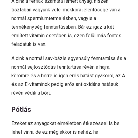
A cink a férfiak számára ismert anyag, hiszen
tisztában vagyunk vele, mekkora jelentősége van a
normál spermiumtermelésben, vagyis a
termékenység fenntartásában. Bár ez igaz a két
említett vitamin esetében is, ezen felül más fontos
feladatuk is van.
A cink a normál sav-bázis egyensúly fenntartása és a
normál sejtosztódás fenntartása révén a hajra,
körömre és a bőrre is igen erős hatást gyakorol, az A
és az E-vitaminok pedig erős antioxidáns hatásuk
révén védik a bőrt.
Pótlás
Ezeket az anyagokat elméletben étkezéssel is be
lehet vinni, de ez még akkor is nehéz, ha