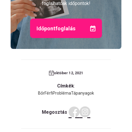
foglalhatóak időpontok!
Időpontfoglalás
október 12, 2021
Címkék
:
Bőr
Férfi
Probléma
Tápanyagok
Megosztás