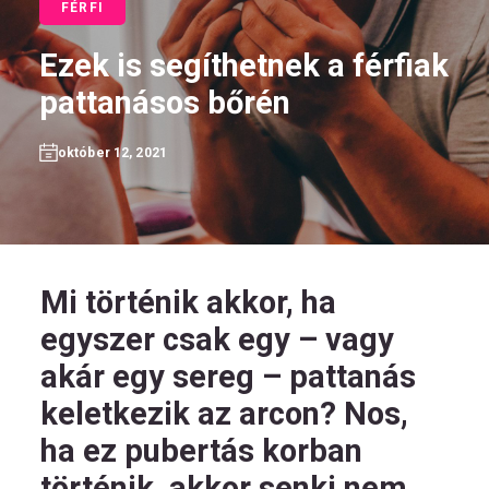
FÉRFI
Ezek is segíthetnek a férfiak
pattanásos bőrén
HU
október 12, 2021
Kövess
minket!
Mi történik akkor, ha
egyszer csak egy – vagy
akár egy sereg – pattanás
keletkezik az arcon? Nos,
ha ez pubertás korban
történik, akkor senki nem