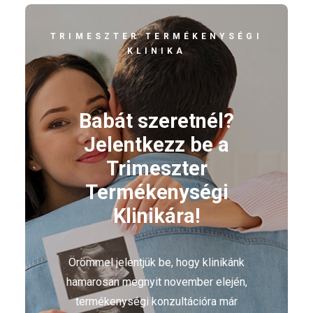
TRIMESZTER TERMÉKENYSÉGI
KLINIKA
Babát szeretnél?
Jelentkezz be a
Trimeszter
Termékenységi
Klinikára!
Örömmel jelentjük be, hogy klinikánk
hamarosan megnyit november elején,
termékenységi konzultációra már