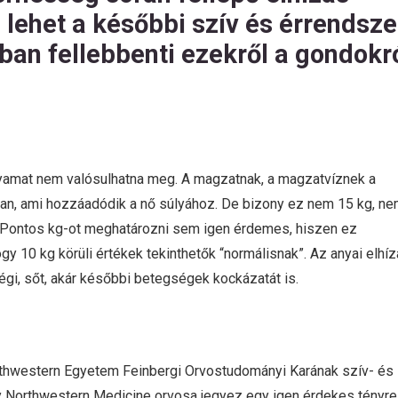
 lehet a későbbi szív és érrendsze
an fellebbenti ezekről a gondokr
olyamat nem valósulhatna meg. A magzatnak, a magzatvíznek a
 van, ami hozzáadódik a nő súlyához. De bizony ez nem 15 kg, n
. Pontos kg-ot meghatározni sem igen érdemes, hiszen ez
gy 10 kg körüli értékek tekinthetők “normálisnak”. Az anyai elhí
égi, sőt, akár későbbi betegségek kockázatát is.
Northwestern Egyetem Feinbergi Orvostudományi Karának szív- és
y Northwestern Medicine orvosa jegyez egy igen érdekes tényre