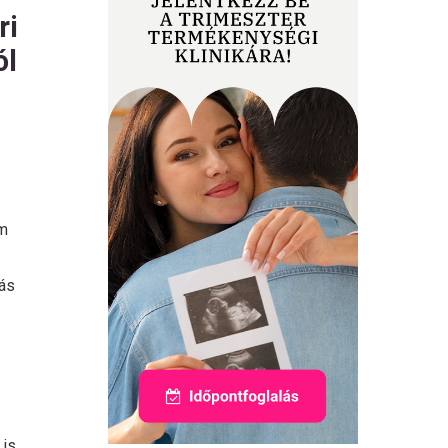
ri
ól
em
zás
 is