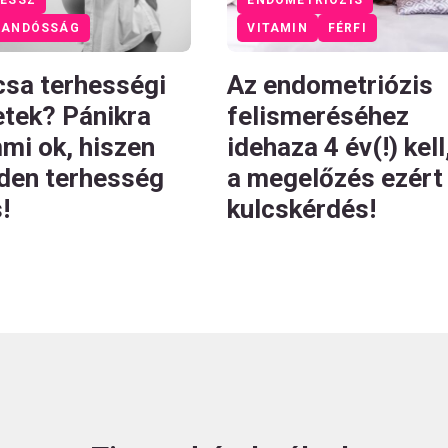
RANDÓSSÁG
VITAMIN
FÉRFI
csa terhességi
Az endometriózis
etek? Pánikra
felismeréséhez
mi ok, hiszen
idehaza 4 év(!) kell
den terhesség
a megelőzés ezért
!
kulcskérdés!