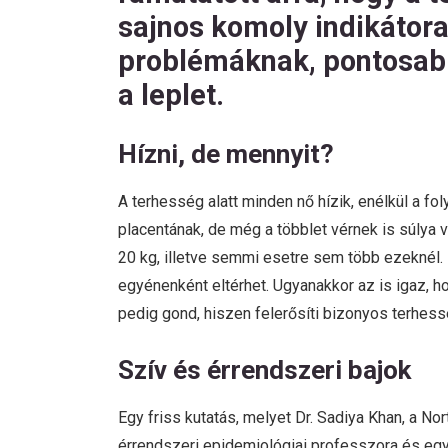
sajnos komoly indikátora
problémáknak, pontosabb
a leplet.
Hízni, de mennyit?
A terhesség alatt minden nő hízik, enélkül a f
placentának, de még a többlet vérnek is súlya
20 kg, illetve semmi esetre sem több ezeknél
egyénenként eltérhet. Ugyanakkor az is igaz, ho
pedig gond, hiszen felerősíti bizonyos terhess
Szív és érrendszeri bajok
Egy friss kutatás, melyet Dr. Sadiya Khan, a 
érrendszeri epidemiológiai professzora és eg