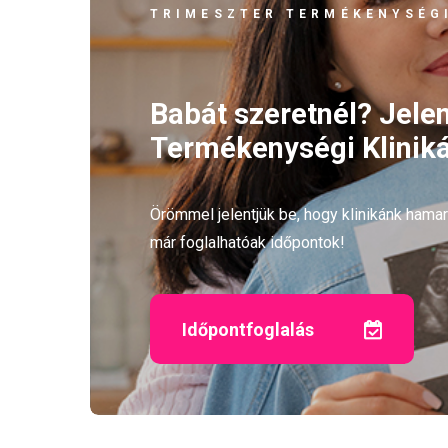
TRIMESZTER TERMÉKENYSÉGI
Babát szeretnél? Jele
Termékenységi Kliniká
Örömmel jelentjük be, hogy klinikánk ham
már foglalhatóak időpontok!
Időpontfoglalás