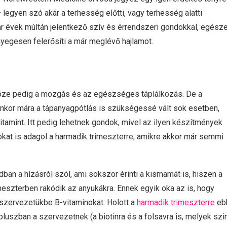
– legyen szó akár a terhesség előtti, vagy terhesség alatti
r évek múltán jelentkező szív és érrendszeri gondokkal, egész
nyegesen felerősíti a már meglévő hajlamot.
ze pedig a mozgás és az egészséges táplálkozás. De a
yenkor mára a tápanyagpótlás is szükségessé vált sok esetben,
amint. Itt pedig lehetnek gondok, mivel az ilyen készítmények
kat is adagol a harmadik trimeszterre, amikre akkor már semmi
an a hízásról szól, ami sokszor érinti a kismamát is, hiszen a
imeszterben rakódik az anyukákra. Ennek egyik oka az is, hogy
szervezetükbe B-vitaminokat. Holott a
harmadik trimeszterre
eb
luszban a szervezetnek (a biotinra és a folsavra is, melyek szi