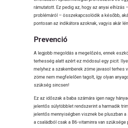
rámutatott. Ez pedig az, hogy az anyai elhízás 
problémáról – összekapcsolódik a később, aká
pontosan az indikátora azoknak, vagyis akár lé
Prevenció
A legjobb megoldás a megelőzés, ennek eszkö
terhesség alatt azért ez módosul egy picit. Il
melyhez a szakemberek zöme javasol terhes vit
zöme nem megfelelően tagolt, így olyan anyago
szükség sincsen!
Ez az időszak a baba számára igen nagy hányadb
jelentős súlytöbblet rendszerint a harmadik tr
jelentős mennyiségben visznek be pluszban a 
a családból csak a B6-vitaminra van szüksége p