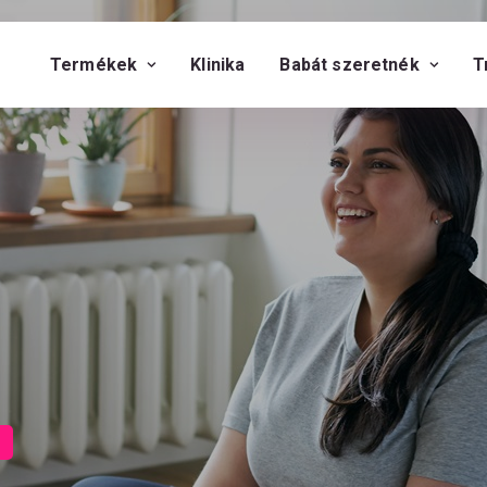
Termékek
Klinika
Babát szeretnék
T