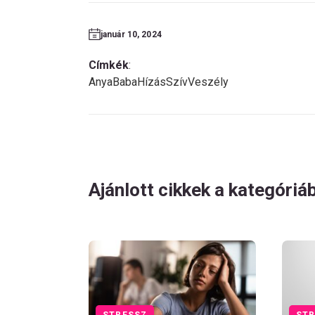
január 10, 2024
Címkék
:
Anya
Baba
Hízás
Szív
Veszély
Ajánlott cikkek a kategóriá
STRESSZ
STR