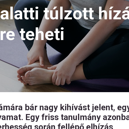
alatti túlzott hí
kre teheti
ámára bár nagy kihívást jelent, eg
lyamat. Egy friss tanulmány azonb
erhesség során fellépő elhízás