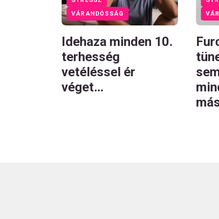
VÁRANDÓSSÁG
VÁ
Idehaza minden 10.
Fur
terhesség
tün
vetéléssel ér
sem
véget…
min
más