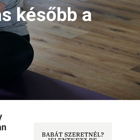
zás később a
y
an