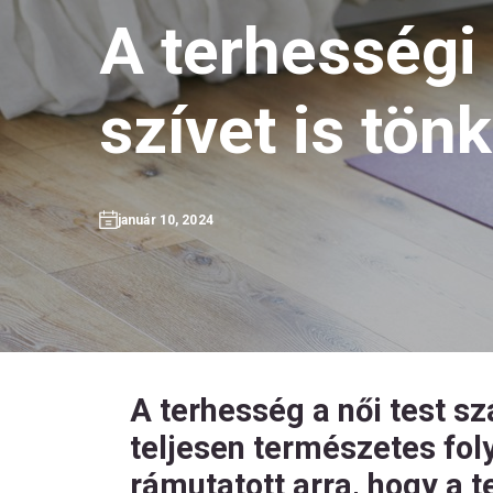
A terhességi 
szívet is tön
január 10, 2024
A terhesség a női test sz
teljesen természetes fo
rámutatott arra, hogy a t