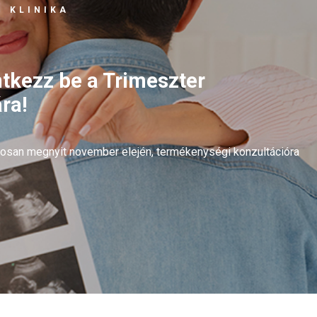
 KLINIKA
ntkezz be a Trimeszter
ra!
arosan megnyit november elején, termékenységi konzultációra