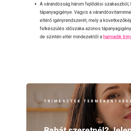
A várandósság három fejlődési szakaszból, 
tápanyagigénye. Vagyis a várandósvitaminnak
eltérő igényrendszerét, mely a következőké
felkészülés időszaka azonos tápanyagigények
de szintén eltér mindezektől a
harmadik tri
TRIMESZTER TERMÉKENYSÉGI
Babát szeretnél? Jele