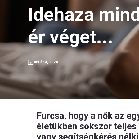
Idehaza mind
ér véget...
január 4, 2024
Furcsa, hogy a nők az eg
életükben sokszor teljes
vagy segítségkérés nélkü