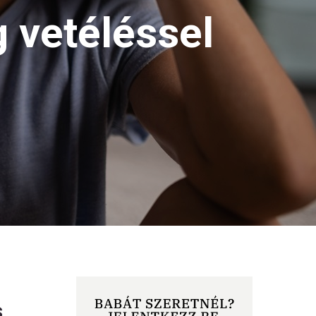
 vetéléssel
s