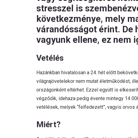
stresszel is szembenézve
következménye, mely ma,
várandósságot érint. De 
vagyunk ellene, ez nem i
Vetélés
Hazánkban hivatalosan a 24. hét előtt bekövetkez
világrajövetelekor nem mutat életműködést, ill
országonként eltérhet. Ezzel együtt is elkeser
végződik, idehaza pedig évente mintegy 14 000
vetélések, melyek “felfedezett”, vagyis orvos á
Miért?