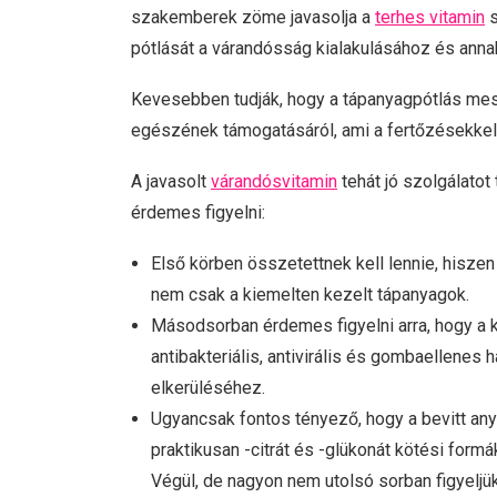
szakemberek zöme javasolja a
terhes vitamin
s
pótlását a várandósság kialakulásához és anna
Kevesebben tudják, hogy a tápanyagpótlás me
egészének támogatásáról, ami a fertőzésekkel 
A javasolt
várandósvitamin
tehát jó szolgálatot
érdemes figyelni:
Első körben összetettnek kell lennie, his
nem csak a kiemelten kezelt tápanyagok.
Másodsorban érdemes figyelni arra, hogy a k
antibakteriális, antivirális és gombaellenes
elkerüléséhez.
Ugyancsak fontos tényező, hogy a bevitt any
praktikusan -citrát és -glükonát kötési formá
Végül, de nagyon nem utolsó sorban figyeljü