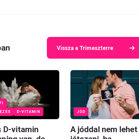
ban
Vissza a Trimeszterre
FI
EZÉS
D-VITAMIN
JÓD
s D-vitamin
A jóddal nem lehet
ping van, de
játszani, ha