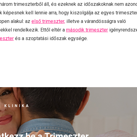
három trimeszterből áll, és ezeknek az időszakoknak nem azon
 képesnek kell lennie arra, hogy kiszolgálja az egyes trimeszte
ppen alakul: az
első trimeszter,
illetve a várandósságra való
kel rendelkezik. Ettől eltér a
második trimeszter
igényrendsze
meszter
és a szoptatási időszak egysége.
 KLINIKA
ntkezz be a Trimeszter