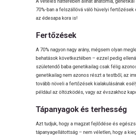
A vetélés hátterében állhat anatómia, genetika
70%-ban a felszállóvá váló hüvelyi fertőzések 
az édesapa kora is!
Fertőzések
A 70% nagyon nagy arány, mégsem olyan meglep
behatások következtében – ezzel pedig ellenál
születendő baba genetikailag csak félig azono
genetikailag nem azonos részt a testből, az i
tovább növeli a fertőzések kialakulásának esé
például az öltözködés, vagy az évszakhoz kapc
Tápanyagok és terhesség
Azt tudjuk, hogy a magzat fejlődése és egész
tápanyagellátottság – nem véletlen, hogy a k