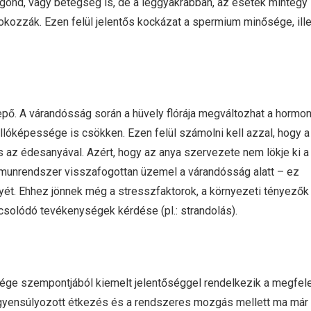
i gond, vagy betegség is, de a leggyakrabban, az esetek mintegy
okozzák. Ezen felül jelentős kockázat a spermium minősége, ill
ő. A várandósság során a hüvely flórája megváltozhat a hormon
lóképessége is csökken. Ezen felül számolni kell azzal, hogy a
s az édesanyával. Azért, hogy az anya szervezete nem lökje ki a
mmunrendszer visszafogottan üzemel a várandósság alatt – ez
lyét. Ehhez jönnek még a stresszfaktorok, a környezeti tényezők
solódó tevékenységek kérdése (pl.: strandolás).
sége szempontjából kiemelt jelentőséggel rendelkezik a megfel
iegyensúlyozott étkezés és a rendszeres mozgás mellett ma már