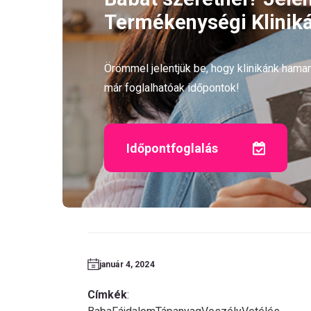
Termékenységi Kliniká
Örömmel jelentjük be, hogy klinikánk ham
már foglalhatóak időpontok!
Időpontfoglalás
január 4, 2024
Címkék
: