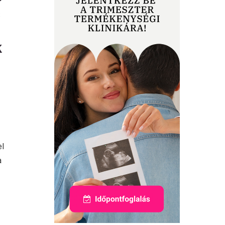
s
k
el
a