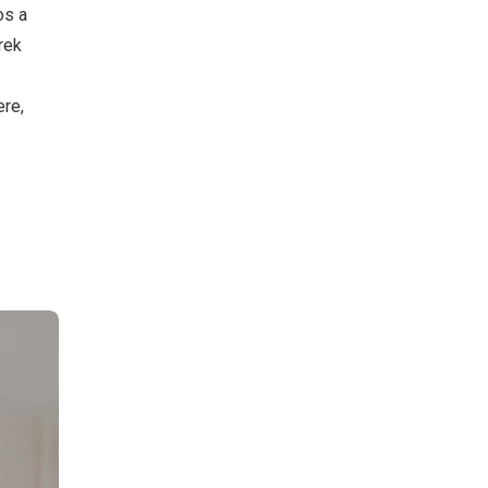
os a
rek
re,