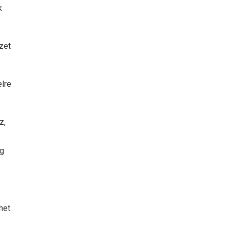
k
zet
elre
z,
ag
het.