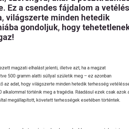
. Ez a csendes fájdalom a vetélé
 világszerte minden hetedik
hiába gondoljuk, hogy tehetetlene
gaz!
ett magzati elhalást jelenti, illetve azt, ha a magzat
etve 500 gramm alatti súllyal születik meg – ez azonban
ítő az adat, hogy világszerte minden hetedik terhesség vetéléss
 alkalommal történik meg a tragédia. Ráadásul ezek csak azok 
ltal megállapított, követett terhességek esetében történtek.