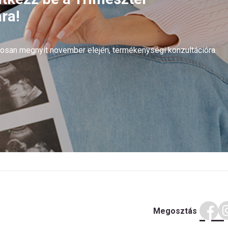
ra!
arosan megnyit november elején, termékenységi konzultációra
Megosztás