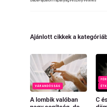
Baba
Fájdalom
Tápanyag
Veszély
Vetélés
Ajánlott cikkek a kategóriá
FÉR
VÁRANDÓSSÁG
ÉTK
A lombik valóban
C é
nagy segítség, de
döm