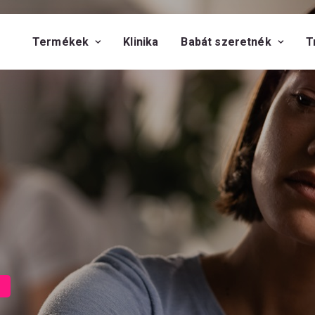
Termékek
Klinika
Babát szeretnék
T