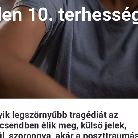
en 10. terhesség
yik legszörnyűbb tragédiát az
 csendben élik meg, külső jelek,
l, szorongva, akár a poszttraumá