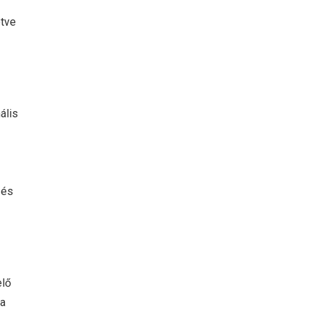
etve
ális
 és
elő
 a