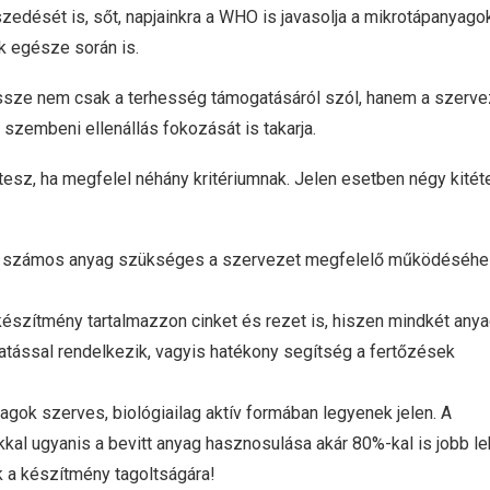
zedését is, sőt, napjainkra a WHO is javasolja a mikrotápanyago
k egésze során is.
ssze nem csak a terhesség támogatásáról szól, hanem a szerve
szembeni ellenállás fokozását is takarja.
 tesz, ha megfelel néhány kritériumnak. Jelen esetben négy kitét
zen számos anyag szükséges a szervezet megfelelő működéséhe
észítmény tartalmazzon cinket és rezet is, hiszen mindkét any
 hatással rendelkezik, vagyis hatékony segítség a fertőzések
agok szerves, biológiailag aktív formában legyenek jelen. A
kkal ugyanis a bevitt anyag hasznosulása akár 80%-kal is jobb le
k a készítmény tagoltságára!