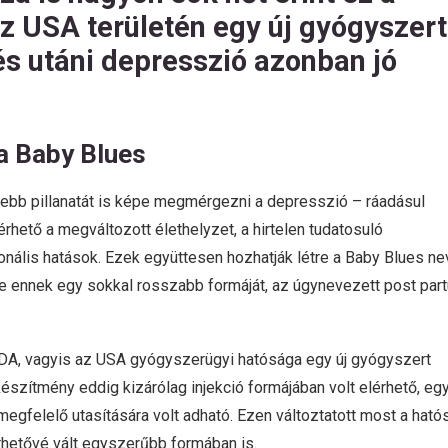
z USA területén egy új gyógyszert
és utáni depresszió azonban jó
a Baby Blues
szebb pillanatát is képe megmérgezni a depresszió – ráadásul
rhető a megváltozott élethelyzet, a hirtelen tudatosuló
onális hatások. Ezek együttesen hozhatják létre a Baby Blues ne
tve ennek egy sokkal rosszabb formáját, az úgynevezett post par
FDA, vagyis az USA gyógyszerügyi hatósága egy új gyógyszert
készítmény eddig kizárólag injekció formájában volt elérhető, eg
megfelelő utasítására volt adható. Ezen változtatott most a ható
érhetővé vált egyszerűbb formában is.