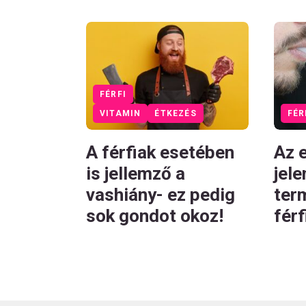
FÉRFI
VITAMIN
ÉTKEZÉS
FÉR
A férfiak esetében
Az e
is jellemző a
jele
vashiány- ez pedig
ter
sok gondot okoz!
fér