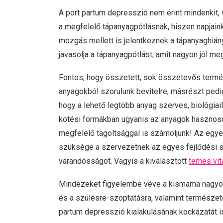
A port partum depresszió nem érint mindenkit, 
a megfelelő tápanyagpótlásnak, hiszen napja
mozgás mellett is jelentkeznek a tápanyaghi
javasolja a tápanyagpótlást, amit nagyon jól 
Fontos, hogy összetett, sok összetevős termé
anyagokból szorulunk bevitelre, másrészt ped
hogy a lehető legtöbb anyag szerves, biológiail
kötési formákban ugyanis az anyagok hasznosul
megfelelő tagoltsággal is számoljunk! Az egy
szüksége a szervezetnek az egyes fejlődési s
várandósságot. Vagyis a kiválasztott
terhes vi
Mindezeket figyelembe véve a kismama nagyon 
és a szülésre-szoptatásra, valamint természetes
partum depresszió kialakulásának kockázatát i