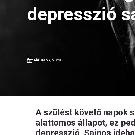
depresszió s
február 27, 2024
A szülést követő napok 
alattomos állapot, ez ped
depresszió. Sajnos idehaz