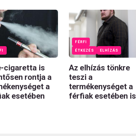
FÉRFI
FI
ÉTKEZÉS
ELHÍZÁS
-cigaretta is
Az elhízás tönkre
ntősen rontja a
teszi a
mékenységet a
termékenységet a
fiak esetében
férfiak esetében is