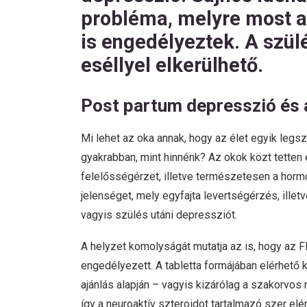
probléma, melyre most a
is engedélyeztek. A szül
eséllyel elkerülhető.
Post partum depresszió és 
Mi lehet az oka annak, hogy az élet egyik leg
gyakrabban, mint hinnénk? Az okok közt tetten é
felelősségérzet, illetve természetesen a horm
jelenséget, mely egyfajta levertségérzés, ille
vagyis szülés utáni depressziót.
A helyzet komolyságát mutatja az is, hogy az 
engedélyezett. A tabletta formájában elérhető 
ajánlás alapján – vagyis kizárólag a szakorvos 
így a neuroaktív szteroidot tartalmazó szer el