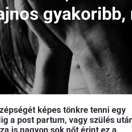
ajnos gyakoribb,
szépségét képes tönkre tenni egy
ig a post partum, vagy szülés utá
a is nagyon sok nőt érint ez a