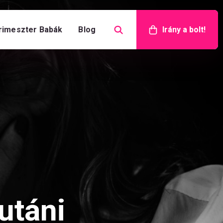
rimeszter Babák
Blog
Irány a bolt!
utáni