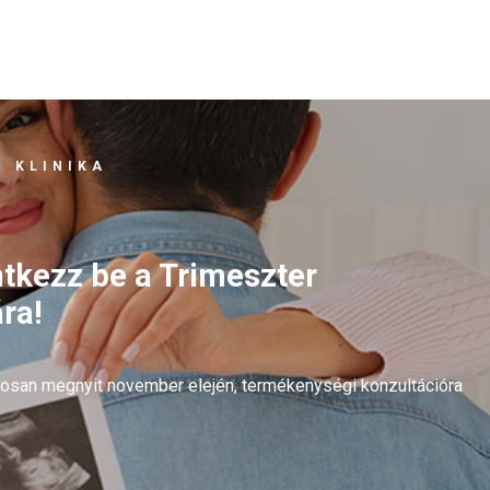
 KLINIKA
ntkezz be a Trimeszter
ra!
arosan megnyit november elején, termékenységi konzultációra