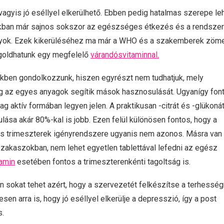
vagyis jó eséllyel elkerülhető. Ebben pedig hatalmas szerepe le
inkban már sajnos sokszor az egészséges étkezés és a rendsze
ányok. Ezek kikerüléséhez ma már a WHO és a szakemberek zöme
megoldhatunk egy megfelelő
várandósvitaminnal.
kben gondolkozzunk, hiszen egyrészt nem tudhatjuk, mely
ig az egyes anyagok segítik mások hasznosulását. Ugyanígy font
ag aktív formában legyen jelen. A praktikusan -citrát és -glükoná
ása akár 80%-kal is jobb. Ezen felül különösen fontos, hogy a
es trimeszterek igényrendszere ugyanis nem azonos. Másra van
zakaszokban, nem lehet egyetlen tablettával lefedni az egész
tamin
esetében fontos a trimeszterenkénti tagoltság is.
sokat tehet azért, hogy a szervezetét felkészítse a terhesség
en arra is, hogy jó eséllyel elkerülje a depresszió, így a post
s.