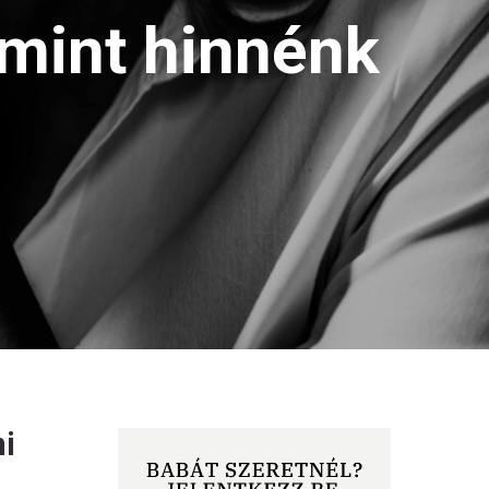
 mint hinnénk
ni