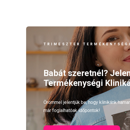
TRIMESZTER TERMÉKENYSÉGI
Babát szeretnél? Jele
Termékenységi Kliniká
Örömmel jelentjük be, hogy klinikánk ham
már foglalhatóak időpontok!