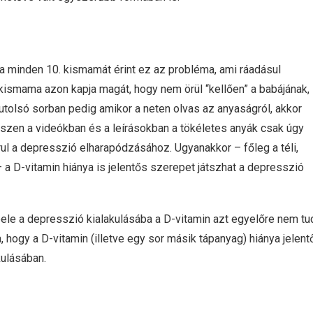
a minden 10. kismamát érint ez az probléma, ami ráadásul
 kismama azon kapja magát, hogy nem örül “kellően” a babájának,
tolsó sorban pedig amikor a neten olvas az anyaságról, akkor
iszen a videókban és a leírásokban a tökéletes anyák csak úgy
ul a depresszió elharapódzásához. Ugyanakkor – főleg a téli,
 D-vitamin hiánya is jelentős szerepet játszhat a depresszió
ele a depresszió kialakulásába a D-vitamin azt egyelőre nem tu
, hogy a D-vitamin (illetve egy sor másik tápanyag) hiánya jelent
kulásában.