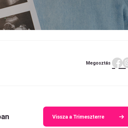
Megosztás
ban
Vissza a Trimeszterre