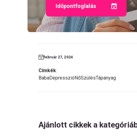
Időpontfoglalás
február 27, 2024
Címkék
:
Baba
Depresszió
Nő
Szülés
Tápanyag
Ajánlott cikkek a kategóriá