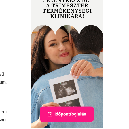
vű
tum,
yéni
ság,