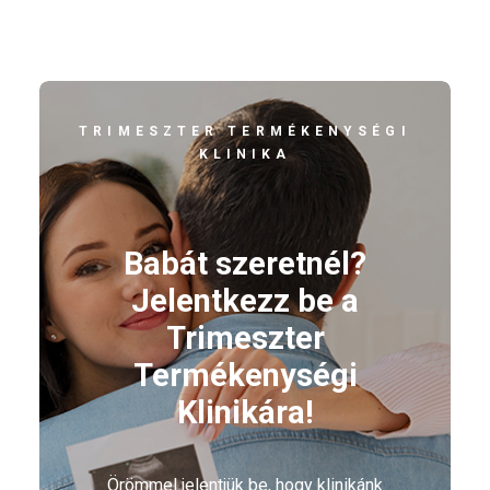
TRIMESZTER TERMÉKENYSÉGI
KLINIKA
Babát szeretnél?
Jelentkezz be a
Trimeszter
Termékenységi
Klinikára!
Örömmel jelentjük be, hogy klinikánk