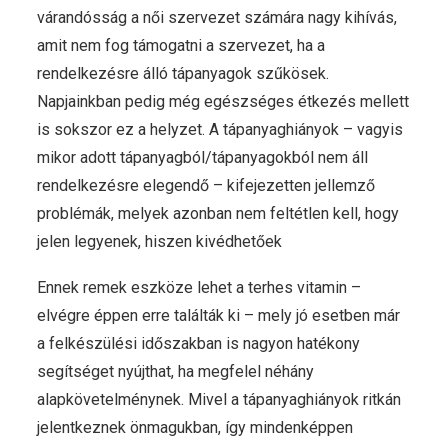
várandósság a női szervezet számára nagy kihívás,
amit nem fog támogatni a szervezet, ha a
rendelkezésre álló tápanyagok szűkösek.
Napjainkban pedig még egészséges étkezés mellett
is sokszor ez a helyzet. A tápanyaghiányok – vagyis
mikor adott tápanyagból/tápanyagokból nem áll
rendelkezésre elegendő – kifejezetten jellemző
problémák, melyek azonban nem feltétlen kell, hogy
jelen legyenek, hiszen kivédhetőek
Ennek remek eszköze lehet a terhes vitamin –
elvégre éppen erre találták ki – mely jó esetben már
a felkészülési időszakban is nagyon hatékony
segítséget nyújthat, ha megfelel néhány
alapkövetelménynek. Mivel a tápanyaghiányok ritkán
jelentkeznek önmagukban, így mindenképpen