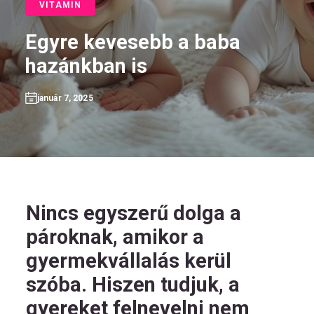
VITAMIN
Egyre kevesebb a baba
hazánkban is
HU
január 7, 2025
Kövess
minket!
Nincs egyszerű dolga a
pároknak, amikor a
gyermekvállalás kerül
szóba. Hiszen tudjuk, a
gyereket felnevelni nem