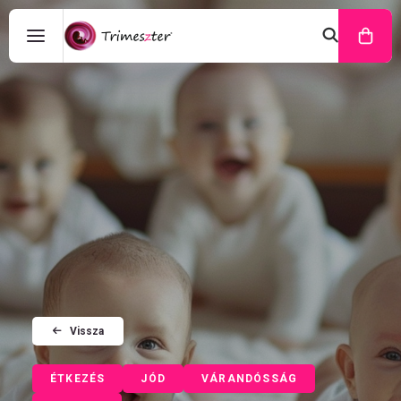
Vissza
ÉTKEZÉS
JÓD
VÁRANDÓSSÁG