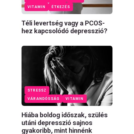
VITAMIN
ÉTKEZÉS
Téli levertség vagy a PCOS-
hez kapcsolódó depresszió?
STRESSZ
VÁRANDÓSSÁG
VITAMIN
Hiába boldog időszak, szülés
utáni depresszió sajnos
gyakoribb, mint hinnénk