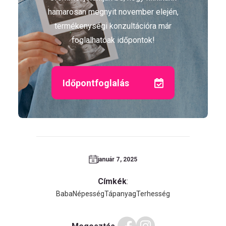
hamarosan megnyit november elején,
termékenységi konzultációra már
foglalhatóak időpontok!
Időpontfoglalás
január 7, 2025
Címkék
:
Baba
Népesség
Tápanyag
Terhesség