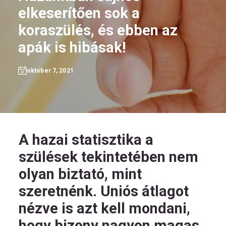
elkeserítően sok a
koraszülés, és ebben az
apák is hibásak!
HU
október 7, 2021
Kövess
minket!
A hazai statisztika a
szülések tekintetében nem
olyan biztató, mint
szeretnénk. Uniós átlagot
nézve is azt kell mondani,
hogy bizony nagyon magas