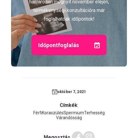
hamarosan megnyit november elején,
termékenységi konzultációra már
foglalhatóak időpontok!
Időpontfoglalás
október 7, 2021
Címkék
:
Férfi
Koraszülés
Spermium
Terhesség
Várandósság
Megosztás