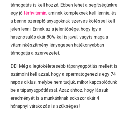
támogatás is kell hozzá. Ebben lehet a segítségünkre
egy jó
férfivitamin,
aminek komplexnek kell lennie, és
a benne szereplő anyagoknak szerves kötéssel kell
jelen lenni. Ennek az a jelentősége, hogy így a
hasznosulás akár 80%-kal is javul, vagyis maga a
vitaminkészítmény lényegesen hatékonyabban
támogatja a szervezetet.
DE! Még a legtökéletesebb tápanyagpótlás mellett is
számolni kell azzal, hogy a spermatogenezis egy 74
napos ciklus, melybe nem tudjuk, mikor kapcsolódunk
be a tápanyagpótlással. Azaz ahhoz, hogy lássuk
eredményét is a munkánknak sokszor akár 4
hónapnyi várakozás is szükséges!