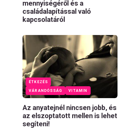
mennyiségéről és a
családalapítással való
kapcsolatáról
ÉTKEZÉS
VÁRANDÓSSÁG
VITAMIN
Az anyatejnél nincsen jobb, és
az elszoptatott mellen is lehet
segíteni!