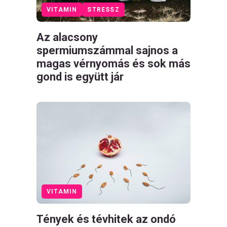
VITAMIN
STRESSZ
Az alacsony
spermiumszámmal sajnos a
magas vérnyomás és sok más
gond is együtt jár
VITAMIN
Tények és tévhitek az ondó