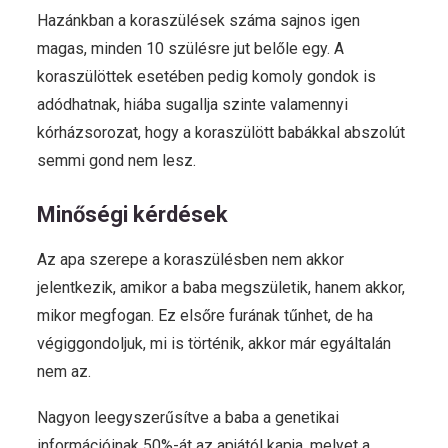
Hazánkban a koraszülések száma sajnos igen
magas, minden 10 szülésre jut belőle egy. A
koraszülöttek esetében pedig komoly gondok is
adódhatnak, hiába sugallja szinte valamennyi
kórházsorozat, hogy a koraszülött babákkal abszolút
semmi gond nem lesz.
Minőségi kérdések
Az apa szerepe a koraszülésben nem akkor
jelentkezik, amikor a baba megszületik, hanem akkor,
mikor megfogan. Ez elsőre furának tűnhet, de ha
végiggondoljuk, mi is történik, akkor már egyáltalán
nem az.
Nagyon leegyszerűsítve a baba a genetikai
információinak 50%-át az apjától kapja, melyet a