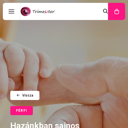
Vissza
FÉRFI
Hazánkban sajnos