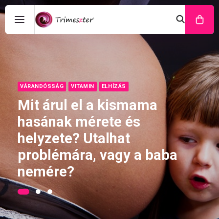
VÁRANDÓSSÁG
VITAMIN
ELHÍZÁS
Mit árul el a kismama
hasának mérete és
helyzete? Utalhat
problémára, vagy a baba
nemére?