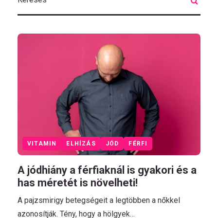
VITAMIN
ELHÍZÁS
JÓD
FÉRFI
A jódhiány a férfiaknál is gyakori és a
has méretét is növelheti!
A pajzsmirigy betegségeit a legtöbben a nőkkel
azonosítják. Tény, hogy a hölgyek…