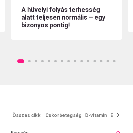
A hüvelyi folyás terhesség
alatt teljesen normális – egy
bizonyos pontig!
Összes cikk
Cukorbetegség
D-vitamin
Egyéb
El