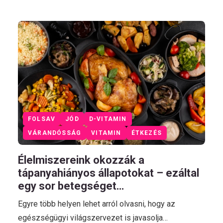
FOLSAV
JÓD
D-VITAMIN
VÁRANDÓSSÁG
VITAMIN
ÉTKEZÉS
Élelmiszereink okozzák a
tápanyahiányos állapotokat – ezáltal
egy sor betegséget…
Egyre több helyen lehet arról olvasni, hogy az
egészségügyi világszervezet is javasolja…