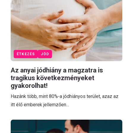
ÉTKEZÉS
JÓD
Az anyai jódhiány a magzatra is
tragikus következményeket
gyakorolhat!
Hazánk több, mint 80%-a jódhiányos terület, azaz az
itt élő emberek jellemzően…