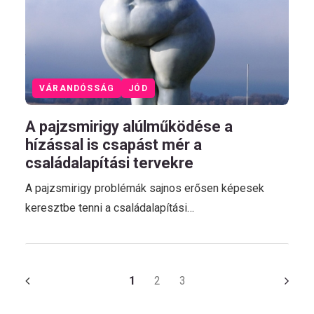
VÁRANDÓSSÁG
JÓD
A pajzsmirigy alúlműködése a
hízással is csapást mér a
családalapítási tervekre
A pajzsmirigy problémák sajnos erősen képesek
keresztbe tenni a családalapítási…
1
2
3