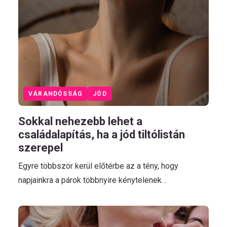
VÁRANDÓSSÁG
JÓD
Sokkal nehezebb lehet a
családalapítás, ha a jód tiltólistán
szerepel
Egyre többször kerül előtérbe az a tény, hogy
napjainkra a párok többnyire kénytelenek…