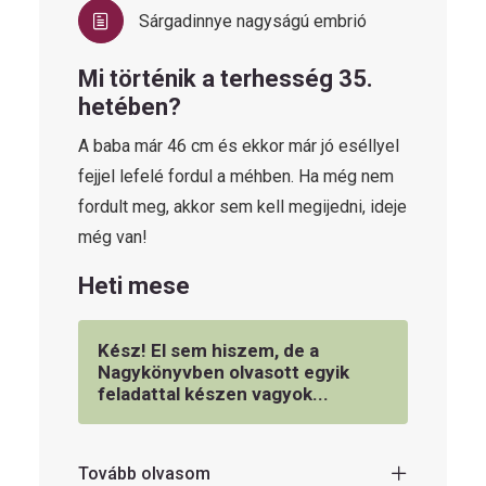
Sárgadinnye nagyságú embrió
Mi történik a terhesség 35.
hetében?
A baba már 46 cm és ekkor már jó eséllyel
fejjel lefelé fordul a méhben. Ha még nem
fordult meg, akkor sem kell megijedni, ideje
még van!
Heti mese
Kész! El sem hiszem, de a
Nagykönyvben olvasott egyik
feladattal készen vagyok...
Tovább olvasom