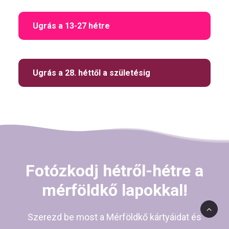
Ugrás a 13-27 hétre
Ugrás a 28. héttől a születésig
Fotózkodj hétről-hétre a
mérföldkő lapokkal!
Szerezd be most a Mérföldkő kártyáidat és