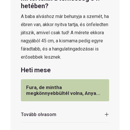
hetében?
A baba alváshoz már behunyja a szemét, ha
ébren van, akkor nyitva tartja, és önfeledten
játszik, amivel csak tud! A mérete ekkora
nagyjából 45 cm, a kismama pedig egyre
fáradtabb, és a hangulatingadozásai is
erősebbek lesznek.
Heti mese
Fura, de mintha
megkönnyebbültél volna, Anya...
Tovább olvasom