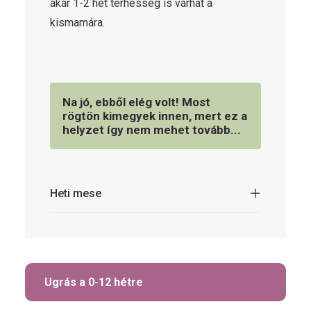
akár 1-2 hét terhesség is várhat a
kismamára.
Na jó, ebből elég volt! Most
rögtön kimegyek innen, mert ez a
helyzet így nem mehet tovább...
Heti mese
Ugrás a 0-12 hétre