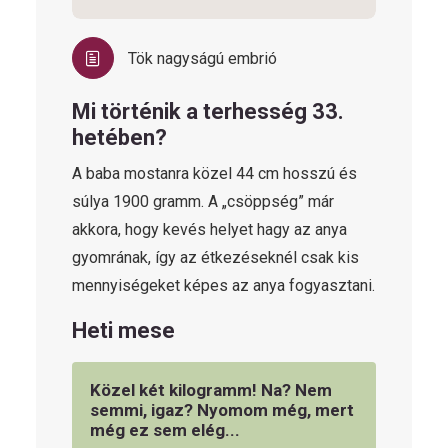
Tök nagyságú embrió
Mi történik a terhesség 33.
hetében?
A baba mostanra közel 44 cm hosszú és
súlya 1900 gramm. A „csöppség” már
akkora, hogy kevés helyet hagy az anya
gyomrának, így az étkezéseknél csak kis
mennyiségeket képes az anya fogyasztani.
Heti mese
Közel két kilogramm! Na? Nem
semmi, igaz? Nyomom még, mert
még ez sem elég...