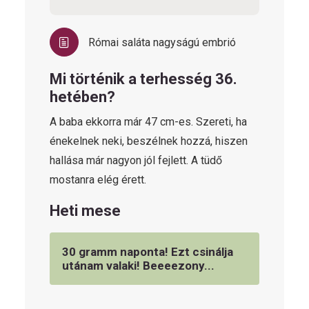
Római saláta nagyságú embrió
Mi történik a terhesség 36.
hetében?
A baba ekkorra már 47 cm-es. Szereti, ha
énekelnek neki, beszélnek hozzá, hiszen
hallása már nagyon jól fejlett. A tüdő
mostanra elég érett.
Heti mese
30 gramm naponta! Ezt csinálja
utánam valaki! Beeeezony...