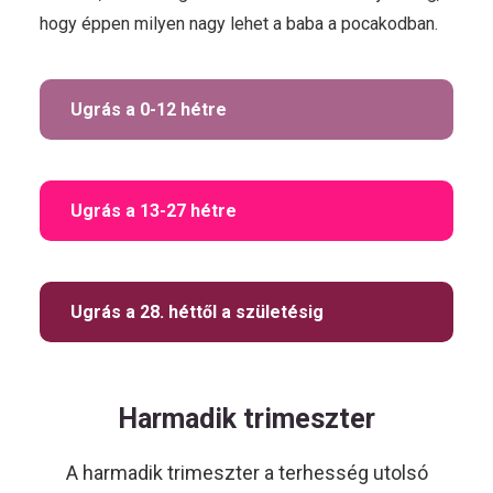
hogy éppen milyen nagy lehet a baba a pocakodban.
Ugrás a 0-12 hétre
HU
Ugrás a 13-27 hétre
Kövess
minket!
Ugrás a 28. héttől a születésig
Harmadik trimeszter
A harmadik trimeszter a terhesség utolsó