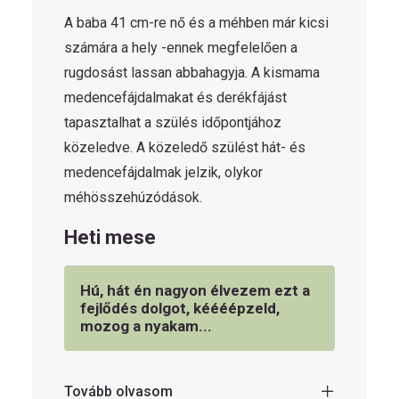
A baba 41 cm-re nő és a méhben már kicsi
számára a hely -ennek megfelelően a
rugdosást lassan abbahagyja. A kismama
medencefájdalmakat és derékfájást
tapasztalhat a szülés időpontjához
közeledve. A közeledő szülést hát- és
medencefájdalmak jelzik, olykor
méhösszehúzódások.
Heti mese
Hú, hát én nagyon élvezem ezt a
fejlődés dolgot, kéééépzeld,
mozog a nyakam...
Tovább olvasom