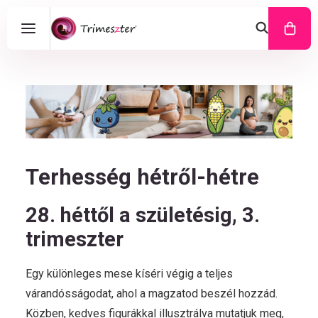
Terhesség hétről-hétre
28. héttől a születésig, 3.
trimeszter
Egy különleges mese kíséri végig a teljes
várandósságodat, ahol a magzatod beszél hozzád.
Közben, kedves figurákkal illusztrálva mutatjuk meg,