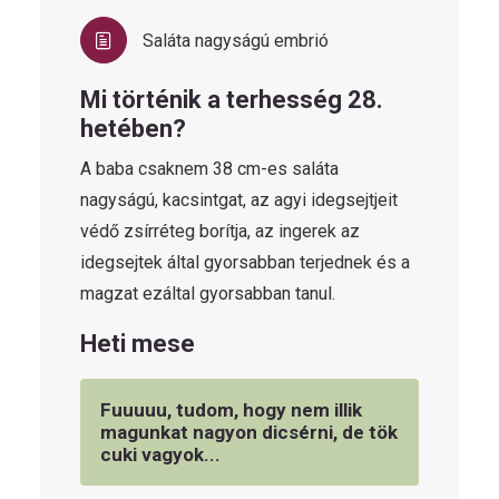
Saláta nagyságú embrió
Mi történik a terhesség 28.
hetében?
A baba csaknem 38 cm-es saláta
nagyságú, kacsintgat, az agyi idegsejtjeit
védő zsírréteg borítja, az ingerek az
idegsejtek által gyorsabban terjednek és a
magzat ezáltal gyorsabban tanul.
Heti mese
Fuuuuu, tudom, hogy nem illik
magunkat nagyon dicsérni, de tök
cuki vagyok...