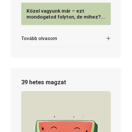
Közel vagyunk már – ezt
mondogatod folyton, de mihez?...
Tovább olvasom
39 hetes magzat