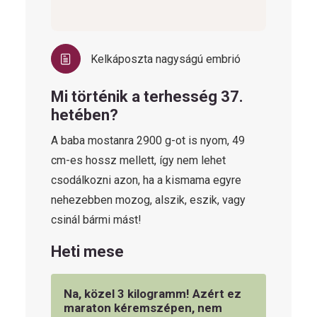
Kelkáposzta nagyságú embrió
Mi történik a terhesség 37.
hetében?
A baba mostanra 2900 g-ot is nyom, 49
cm-es hossz mellett, így nem lehet
csodálkozni azon, ha a kismama egyre
nehezebben mozog, alszik, eszik, vagy
csinál bármi mást!
Heti mese
Na, közel 3 kilogramm! Azért ez
maraton kéremszépen, nem