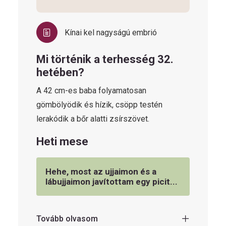
Kínai kel nagyságú embrió
Mi történik a terhesség 32.
hetében?
A 42 cm-es baba folyamatosan
gömbölyödik és hízik, csöpp testén
lerakódik a bőr alatti zsírszövet.
Heti mese
Hehe, most az ujjaimon és a
lábujjaimon javítottam egy picit...
Tovább olvasom