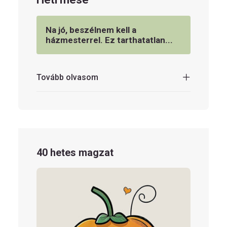
Na jó, beszélnem kell a
házmesterrel. Ez tarthatatlan...
Tovább olvasom
40 hetes magzat