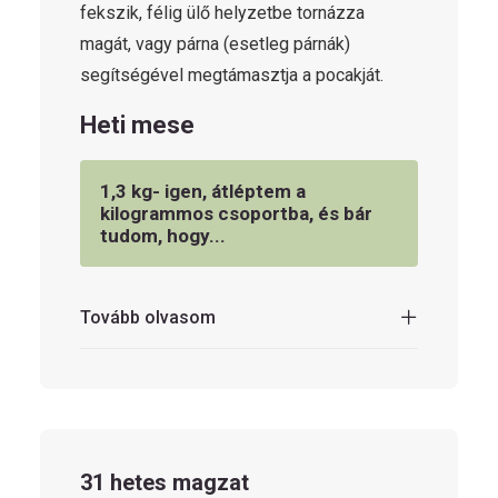
fekszik, félig ülő helyzetbe tornázza
magát, vagy párna (esetleg párnák)
segítségével megtámasztja a pocakját.
Heti mese
1,3 kg- igen, átléptem a
kilogrammos csoportba, és bár
tudom, hogy...
Tovább olvasom
31 hetes magzat