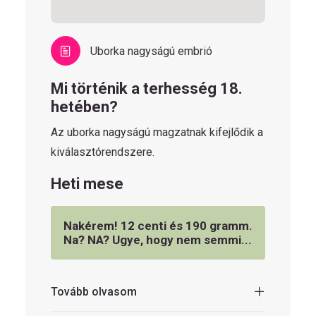
Uborka nagyságú embrió
Mi történik a terhesség 18.
hetében?
Az uborka nagyságú magzatnak kifejlődik a
kiválasztórendszere.
Heti mese
Nakérem! 12 centi és 190 gramm.
Na? NA? Ugye, hogy nem semmi...
Tovább olvasom