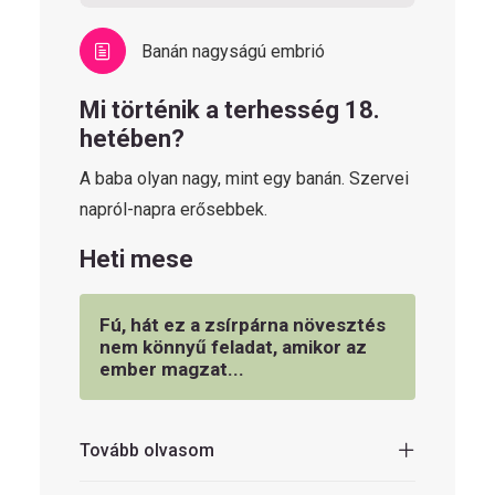
Banán nagyságú embrió
Mi történik a terhesség 18.
hetében?
A baba olyan nagy, mint egy banán. Szervei
napról-napra erősebbek.
Heti mese
Fú, hát ez a zsírpárna növesztés
nem könnyű feladat, amikor az
ember magzat...
Tovább olvasom