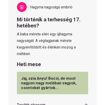
Hagyma nagyságú embrió
Mi történik a terhesség 17.
hetében?
A baba mérete eléri egy újhagyma
nagyságát. A végtagjainak mérete
kiegyenlítődött és élénken mozog a
méhben.
Heti mese
Jaj, szia Anyu! Bocsi, de most
nagyon nagy melóban vagyok,
csontokat gyártok...
Tovább olvasom