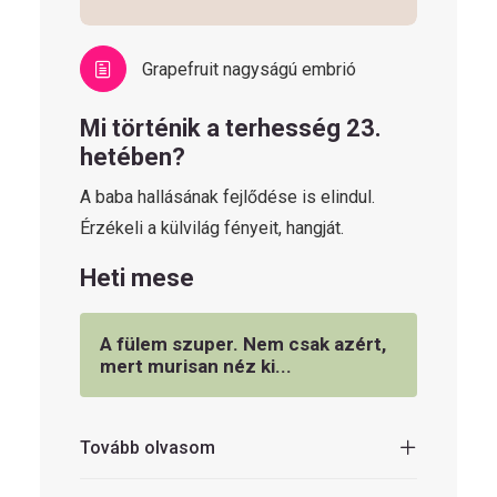
Grapefruit nagyságú embrió
Mi történik a terhesség 23.
hetében?
A baba hallásának fejlődése is elindul.
Érzékeli a külvilág fényeit, hangját.
Heti mese
A fülem szuper. Nem csak azért,
mert murisan néz ki...
Tovább olvasom