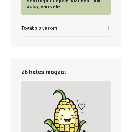
nem népünnepély. Iszonyat sok
dolog van vele...
Tovább olvasom
26 hetes magzat