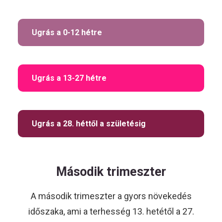
Ugrás a 0-12 hétre
HU
Ugrás a 13-27 hétre
Kövess
minket!
Ugrás a 28. héttől a születésig
Második trimeszter
A második trimeszter a gyors növekedés
időszaka, ami a terhesség 13. hetétől a 27.