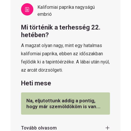
Kaliforniai paprika nagyságú
embrió
Mi történik a terhesség 22.
hetében?
A magzat olyan nagy, mint egy hatalmas
kaliforniai paprika, ebben az időszakban
fejlődik ki a tapintóérzéke. A lábai után nyúl,
az arcát dörzsölgeti.
Heti mese
Na, eljutottunk addig a pontig,
hogy már szemöldököm is van...
Tovább olvasom