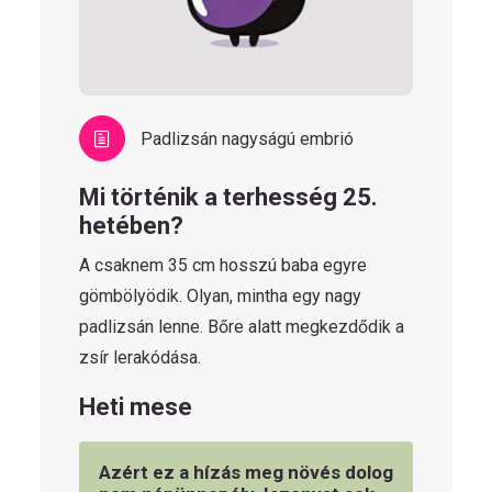
Padlizsán nagyságú embrió
Mi történik a terhesség 25.
hetében?
A csaknem 35 cm hosszú baba egyre
gömbölyödik. Olyan, mintha egy nagy
padlizsán lenne. Bőre alatt megkezdődik a
zsír lerakódása.
Heti mese
Azért ez a hízás meg növés dolog