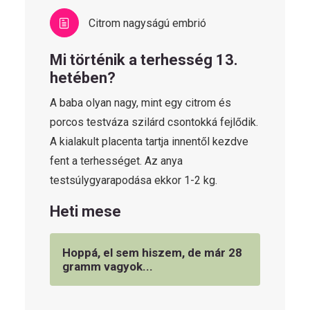
Citrom nagyságú embrió
Mi történik a terhesség 13.
hetében?
A baba olyan nagy, mint egy citrom és
porcos testváza szilárd csontokká fejlődik.
A kialakult placenta tartja innentől kezdve
fent a terhességet. Az anya
testsúlygyarapodása ekkor 1-2 kg.
Heti mese
Hoppá, el sem hiszem, de már 28
gramm vagyok...