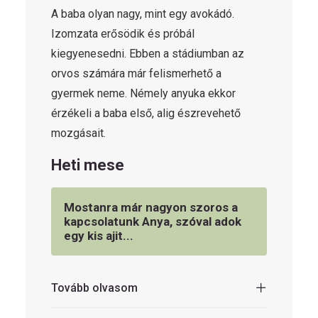
A baba olyan nagy, mint egy avokádó.
Izomzata erősödik és próbál
kiegyenesedni. Ebben a stádiumban az
orvos számára már felismerhető a
gyermek neme. Némely anyuka ekkor
érzékeli a baba első, alig észrevehető
mozgásait.
Heti mese
Mostanra már nagyon szoros a
kapcsolatunk Anya, szóval adok
egy kis ajit...
Tovább olvasom