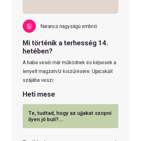
Narancs nagyságú embrió
Mi történik a terhesség 14.
hetében?
A baba veséi már működnek és képesek a
lenyelt magzatvíz kiszűrésére. Ujjacskáit
szájába veszi.
Heti mese
Te, tudtad, hogy az ujjakat szopni
ilyen jó buli?...