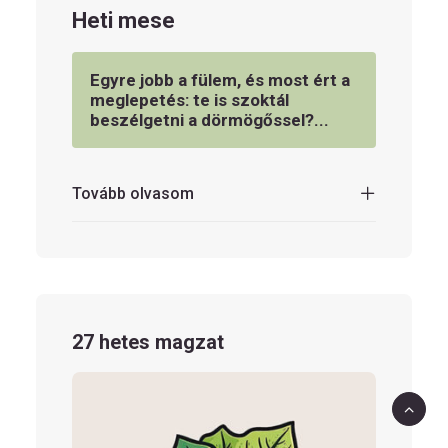
Heti mese
Egyre jobb a fülem, és most ért a
meglepetés: te is szoktál
beszélgetni a dörmögőssel?...
Tovább olvasom
27 hetes magzat