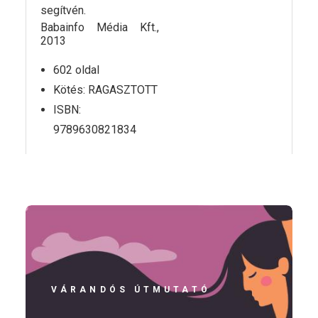
segítvén.
Babainfo Média Kft.,
2013
602 oldal
Kötés: RAGASZTOTT
ISBN:
9789630821834
VÁRANDÓS ÚTMUTATÓ