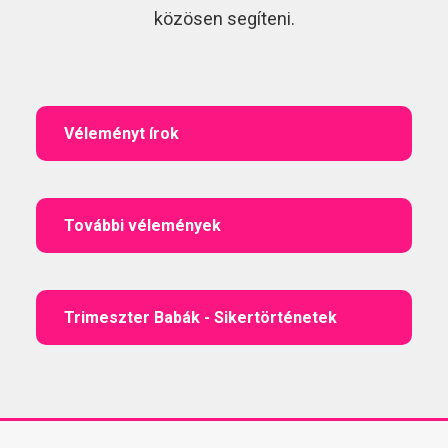
közösen segíteni.
Véleményt írok
További vélemények
Trimeszter Babák - Sikertörténetek