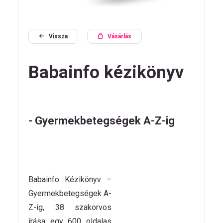
Vissza
Vásárlás
HU
Babainfo kézikönyv
Kövess
minket!
- Gyermekbetegségek A-Z-ig
Babainfo Kézikönyv –
Gyermekbetegségek A-
Z-ig, 38 szakorvos
írása egy 600 oldalas