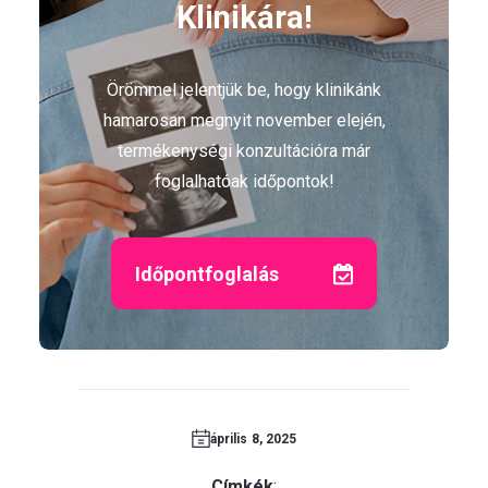
Klinikára!
Örömmel jelentjük be, hogy klinikánk
hamarosan megnyit november elején,
termékenységi konzultációra már
foglalhatóak időpontok!
Időpontfoglalás
április 8, 2025
Címkék
: