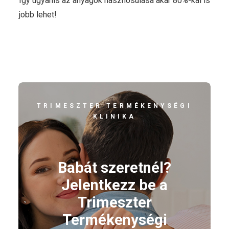
Így ugyanis az anyagok hasznosulása akár 80%-kal is
jobb lehet!
TRIMESZTER TERMÉKENYSÉGI
KLINIKA
Babát szeretnél?
Jelentkezz be a
Trimeszter
Termékenységi