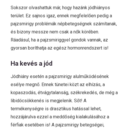
Sokszor olvashattuk már, hogy hazánk jódhiányos
terület. Ez sajnos igaz, ennek megfelelően pedig a
pajzsmirigy problémák népbetegségnek számítanak,
és bizony messze nem csak a nők körében.
Ráadásul, ha a pajzsmiriggyel gondok vannak, az
gyorsan boríthatja az egész hormonrendszert is!
Ha kevés a jód
Jódhiány esetén a pajzsmirigy alulműködésének
esélye megnő. Ennek tünetei közt az elhízás, a
kopaszodás, étvágytalanság, székrekedés, de még a
libidócsökkenés is megjelenik. Sőt! A
termékenységre is drasztikus hatással lehet,
hozzájárulva ezzel a meddőség kialakulásához a
férfiak esetében is! A pajzsmirigy betegségei,