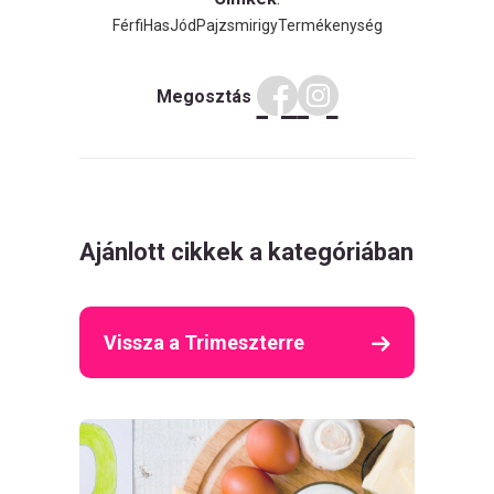
Férfi
Has
Jód
Pajzsmirigy
Termékenység
Megosztás
Ajánlott cikkek a kategóriában
Vissza a Trimeszterre