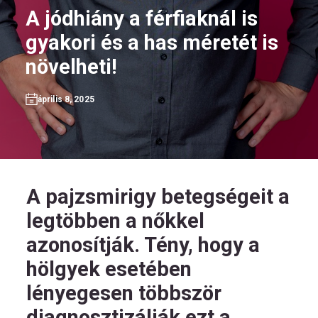
A jódhiány a férfiaknál is
gyakori és a has méretét is
növelheti!
HU
április 8, 2025
Kövess
minket!
A pajzsmirigy betegségeit a
legtöbben a nőkkel
azonosítják. Tény, hogy a
hölgyek esetében
lényegesen többször
diagnosztizálják ezt a