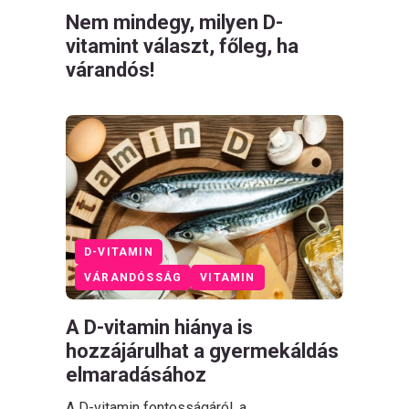
Nem mindegy, milyen D-
vitamint választ, főleg, ha
várandós!
D-VITAMIN
VÁRANDÓSSÁG
VITAMIN
A D-vitamin hiánya is
hozzájárulhat a gyermekáldás
elmaradásához
A D-vitamin fontosságáról, a