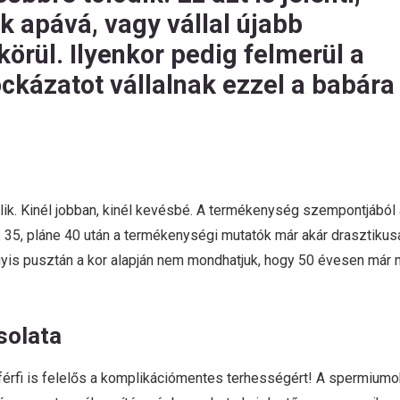
ik apává, vagy vállal újabb
örül. Ilyenkor pedig felmerül a
ckázatot vállalnak ezzel a babára
mlik. Kinél jobban, kinél kevésbé. A termékenység szempontjából 
g. 35, pláne 40 után a termékenységi mutatók már akár drasztikus
agyis pusztán a kor alapján nem mondhatjuk, hogy 50 évesen már
solata
férfi is felelős a komplikációmentes terhességért! A spermiumo