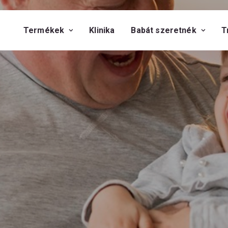
Termékek
Klinika
Babát szeretnék
T