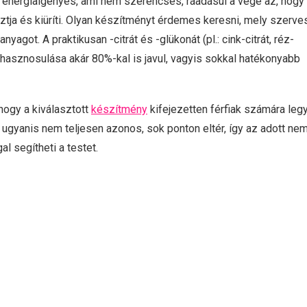
 és energiaigényes, ami nem szerencsés, ráadásul a vége az, hogy
ztja és kiüríti. Olyan készítményt érdemes keresni, mely szerve
agot. A praktikusan -citrát és -glükonát (pl.: cink-citrát, réz-
 hasznosulása akár 80%-kal is javul, vagyis sokkal hatékonyabb
hogy a kiválasztott
készítmény
kifejezetten férfiak számára leg
e ugyanis nem teljesen azonos, sok ponton eltér, így az adott ne
 segítheti a testet.