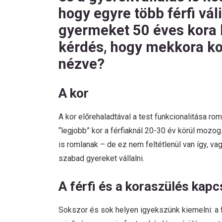
hogy egyre több férfi vál
gyermeket 50 éves kora k
kérdés, hogy mekkora ko
nézve?
A kor
A kor előrehaladtával a test funkcionalitása ro
“legjobb” kor a férfiaknál 20-30 év körül mozo
is romlanak – de ez nem feltétlenül van így, v
szabad gyereket vállalni.
A férfi és a koraszülés kapc
Sokszor és sok helyen igyekszünk kiemelni: a 