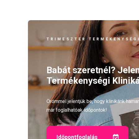
TRIMESZTER TERMÉKENYSÉGI
Babát szeretnél? Jele
Termékenységi Kliniká
Örömmel jelentjük be, hogy klinikánk ham
már foglalhatóak időpontok!
Időpontfoglalás