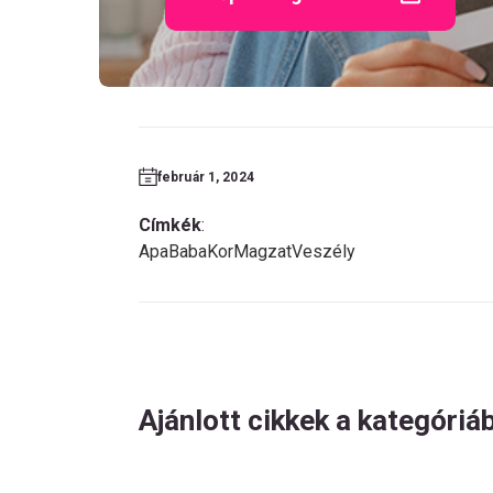
február 1, 2024
Címkék
:
Apa
Baba
Kor
Magzat
Veszély
Ajánlott cikkek a kategóriá