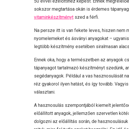
50 évvel ezelőttihez képest. Ennek megfelelően 
sokszor megtartása okán is érdemes tápanyagpó
vitaminkészítményt
szed a férfi.
Na persze itt is van fekete leves, hiszen nem
nyomelemeket és ásványi anyagokat – ugyanis n
legtöbb készítmény esetében siralmasan alac
Ennek oka, hogy a természetben az anyagok csa
tápanyagot tartalmazó készítményt szedünk, an
segédanyagok. Például a vas hasznosulását nag
réz gyakorol ilyen hatást, és így tovább. Vag
választani.
A hasznosulás szempontjából kiemelt jelentős
előállított anyagok, jellemzően szervetlen kö
dolgozni az előállítás során, de hasznosulásuk