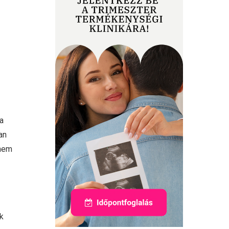
a
an
 nem
k