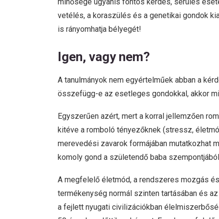
minősége ugyanis fontos kérdés, sérülés eset
vetélés, a koraszülés és a genetikai gondok 
is rányomhatja bélyegét!
Igen, vagy nem?
A tanulmányok nem egyértelműek abban a kérdé
összefügg-e az esetleges gondokkal, akkor mié
Egyszerűen azért, mert a korral jellemzően roml
kitéve a romboló tényezőknek (stressz, életmó
merevedési zavarok formájában mutatkozhat m
komoly gond a születendő baba szempontjából
A megfelelő életmód, a rendszeres mozgás és
termékenység normál szinten tartásában és az 
a fejlett nyugati civilizációkban élelmiszerbő