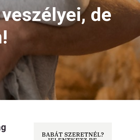
 veszélyei, de
n!
ág