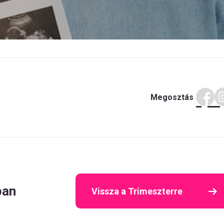
Megosztás
ban
Vissza a Trimeszterre