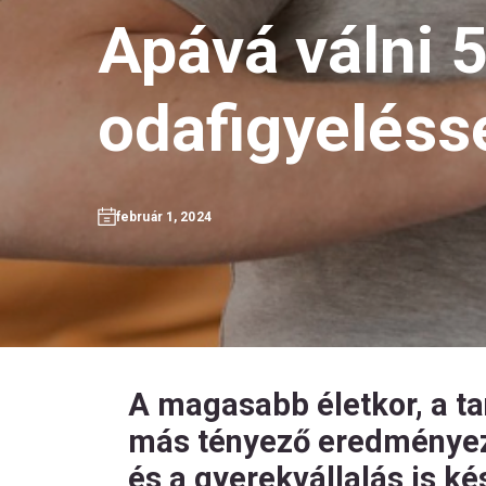
Apává válni 5
odafigyeléss
február 1, 2024
A magasabb életkor, a t
más tényező eredményezi
és a gyerekvállalás is kés