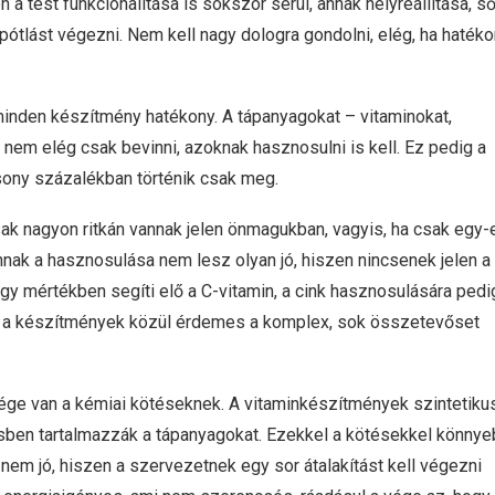
a test funkcionalitása is sokszor sérül, annak helyreállítása, ső
tlást végezni. Nem kell nagy dologra gondolni, elég, ha haték
 minden készítmény hatékony. A tápanyagokat – vitaminokat,
em elég csak bevinni, azoknak hasznosulni is kell. Ez pedig a
sony százalékban történik csak meg.
k nagyon ritkán vannak jelen önmagukban, vagyis, ha csak egy-
nak a hasznosulása nem lesz olyan jó, hiszen nincsenek jelen a
y mértékben segíti elő a C-vitamin, a cink hasznosulására pedi
yis a készítmények közül érdemes a komplex, sok összetevőset
ége van a kémiai kötéseknek. A vitaminkészítmények szintetiku
tésben tartalmazzák a tápanyagokat. Ezekkel a kötésekkel könny
 nem jó, hiszen a szervezetnek egy sor átalakítást kell végezni