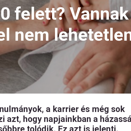
0 felett? Vannak
el nem lehetetle
anulmányok, a karrier és még sok
 azt, hogy napjainkban a házass
őbbre tolódik. Ez azt is jelenti,