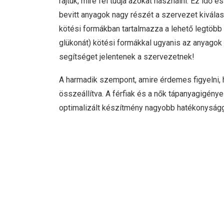
rajtuk, mire fel tudja azokat használni. Ez idő
bevitt anyagok nagy részét a szervezet kiválas
kötési formákban tartalmazza a lehető legtöbb any
glükonát) kötési formákkal ugyanis az anyagok
segítséget jelentenek a szervezetnek!
A harmadik szempont, amire érdemes figyelni, 
összeállítva. A férfiak és a nők tápanyagigény
optimalizált készítmény nagyobb hatékonysággal