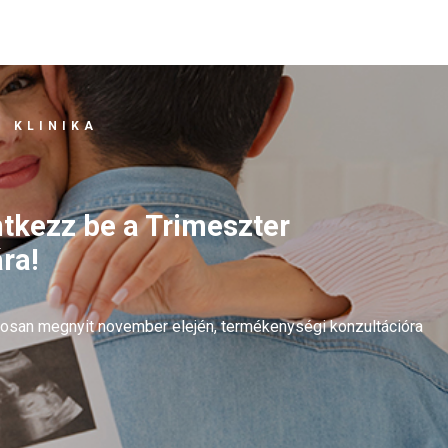
 KLINIKA
ntkezz be a Trimeszter
ra!
arosan megnyit november elején, termékenységi konzultációra