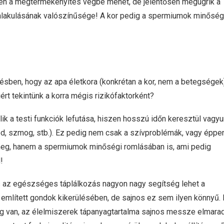
én a megtermékenyítés végbe mehet, de jelentősen megugrik a
kialakulásának valószínűsége! A kor pedig a spermiumok minősé
sben, hogy az apa életkora (konkrétan a kor, nem a betegségek
rt tekintünk a korra mégis rizikófaktorként?
ik a testi funkciók lefutása, hiszen hosszú időn keresztül vagy
d, szmog, stb.). Ez pedig nem csak a szívproblémák, vagy éppe
eg, hanem a spermiumok minőségi romlásában is, ami pedig
!
 az egészséges táplálkozás nagyon nagy segítség lehet a
említett gondok kikerülésében, de sajnos ez sem ilyen könnyű. 
ség van, az élelmiszerek tápanyagtartalma sajnos messze elmara