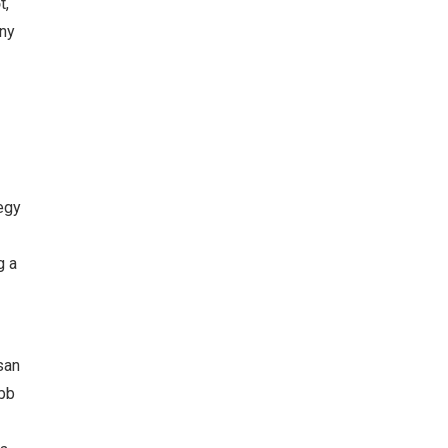
t,
ony
egy
g a
san
ebb