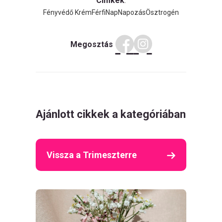
Címkék
:
Fényvédő Krém
Férfi
Nap
Napozás
Ösztrogén
Megosztás
Ajánlott cikkek a kategóriában
Vissza a Trimeszterre