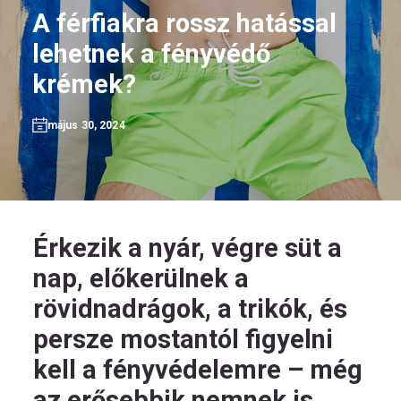
A férfiakra rossz hatással
lehetnek a fényvédő
krémek?
HU
május 30, 2024
Kövess
minket!
Érkezik a nyár, végre süt a
nap, előkerülnek a
rövidnadrágok, a trikók, és
persze mostantól figyelni
kell a fényvédelemre – még
az erősebbik nemnek is,