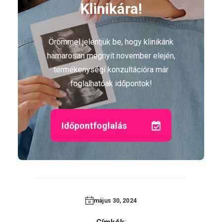
Klinikára!
Örömmel jelentjük be, hogy klinikánk
hamarosan megnyit november elején,
termékenységi konzultációra már
foglalhatóak időpontok!
Időpontfoglalás
május 30, 2024