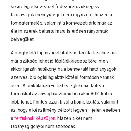
kizárólag étkezéssel fedezni a szükséges
tápanyagok mennyiségét nem egyszerű, hiszen a
tömegtermelés, valamint a környezeti ártalmak az
élelmiszerek beltartalmára is erősen rányomták
bélyegüket.
A megfelelő tápanyagellátottság fenntartásához ma
már szükség lehet jó táplálékkiegészítőre, mely
akkor igazán hatékony, ha a benne található anyagok
szerves, biológiailag aktív kötési formában vannak
jelen. A praktikusan -citrát és -glükonát kötési
formákkal az anyag hasznosulása akár 80%-kal is
jobb lehet. Fontos ezen kívül a komplexitás, valamint
az, hogy a készítmény célzott legyen – jelen esetben
a
férfiaknak készüljön,
hiszen a két nem
tápanyagigényei nem azonosak.