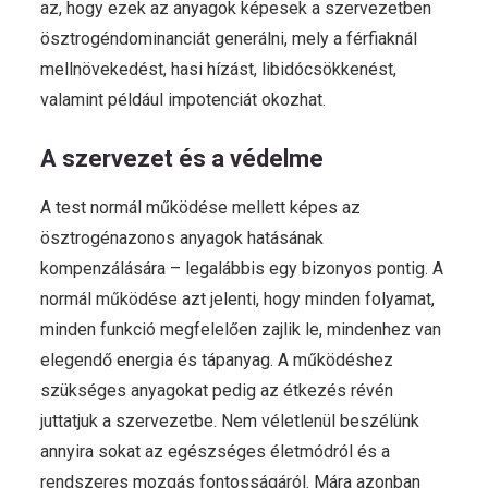
az, hogy ezek az anyagok képesek a szervezetben
ösztrogéndominanciát generálni, mely a férfiaknál
mellnövekedést, hasi hízást, libidócsökkenést,
valamint például impotenciát okozhat.
A szervezet és a védelme
A test normál működése mellett képes az
ösztrogénazonos anyagok hatásának
kompenzálására – legalábbis egy bizonyos pontig. A
normál működése azt jelenti, hogy minden folyamat,
minden funkció megfelelően zajlik le, mindenhez van
elegendő energia és tápanyag. A működéshez
szükséges anyagokat pedig az étkezés révén
juttatjuk a szervezetbe. Nem véletlenül beszélünk
annyira sokat az egészséges életmódról és a
rendszeres mozgás fontosságáról. Mára azonban