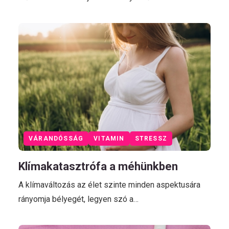
VÁRANDÓSSÁG
VITAMIN
STRESSZ
Klímakatasztrófa a méhünkben
A klímaváltozás az élet szinte minden aspektusára
rányomja bélyegét, legyen szó a…