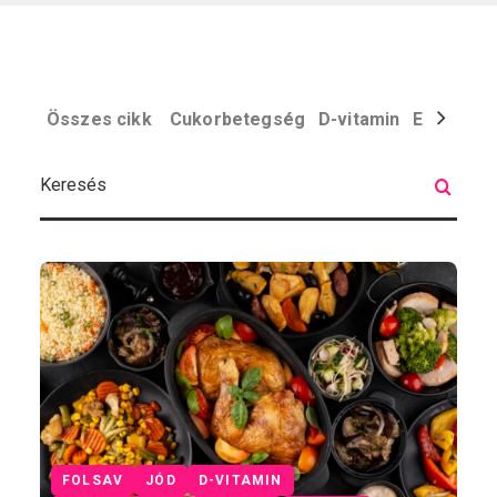
Összes cikk
Cukorbetegség
D-vitamin
Egyéb
El
FOLSAV
JÓD
D-VITAMIN