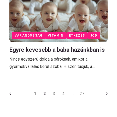
VÁRANDÓSSÁG
VITAMIN
ÉTKEZÉS
JÓD
Egyre kevesebb a baba hazánkban is
Nincs egyszerű dolga a pároknak, amikor a
gyermekvállalás kerül szóba. Hiszen tudjuk, a…
1
2
3
4
27
…