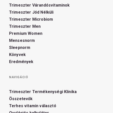
Trimeszter Várandósvitaminok
Trimeszter Jód Nélküli
Trimeszter Microbiom
Trimeszter Men
Premium Women
Mensesnorm
Sleepnorm
Könyvek
Eredmények
NAVIGÁCIÓ
Trimeszter Termékenységi Klinika
Összetevők
Terhes vitamin választó
Ovulációs kalkulátor