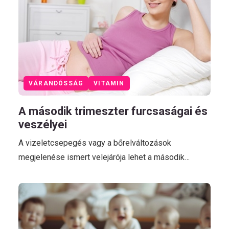
VÁRANDÓSSÁG
VITAMIN
A második trimeszter furcsaságai és
veszélyei
A vizeletcsepegés vagy a bőrelváltozások
megjelenése ismert velejárója lehet a második…