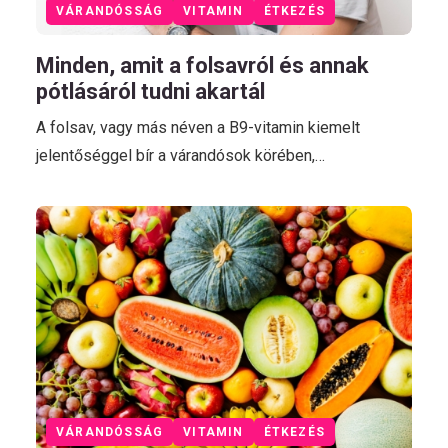
VÁRANDÓSSÁG
VITAMIN
ÉTKEZÉS
Minden, amit a folsavról és annak
pótlásáról tudni akartál
A folsav, vagy más néven a B9-vitamin kiemelt
jelentőséggel bír a várandósok körében,…
VÁRANDÓSSÁG
VITAMIN
ÉTKEZÉS