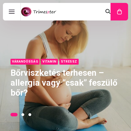
VÁRANDÓSSÁG
VITAMIN
STRESSZ
Bőrviszketés terhesen –
allergia vagy “csak” feszülő
bőr?