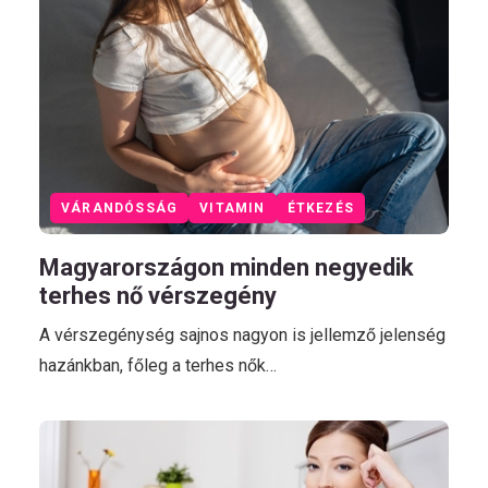
VÁRANDÓSSÁG
VITAMIN
ÉTKEZÉS
Magyarországon minden negyedik
terhes nő vérszegény
A vérszegénység sajnos nagyon is jellemző jelenség
hazánkban, főleg a terhes nők…