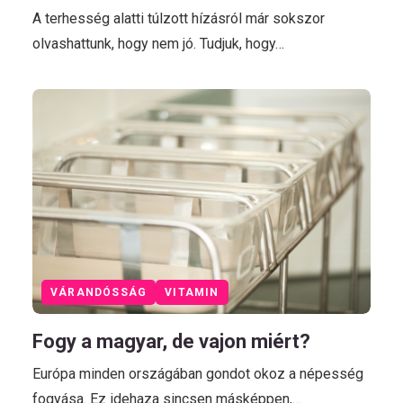
A terhesség alatti túlzott hízásról már sokszor
olvashattunk, hogy nem jó. Tudjuk, hogy…
VÁRANDÓSSÁG
VITAMIN
Fogy a magyar, de vajon miért?
Európa minden országában gondot okoz a népesség
fogyása. Ez idehaza sincsen másképpen,…