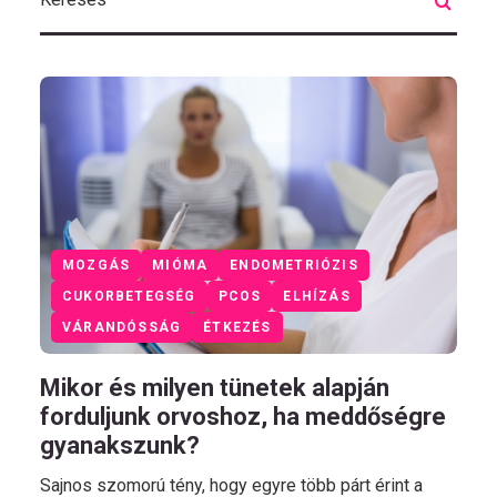
MOZGÁS
MIÓMA
ENDOMETRIÓZIS
CUKORBETEGSÉG
PCOS
ELHÍZÁS
VÁRANDÓSSÁG
ÉTKEZÉS
Mikor és milyen tünetek alapján
forduljunk orvoshoz, ha meddőségre
gyanakszunk?
Sajnos szomorú tény, hogy egyre több párt érint a