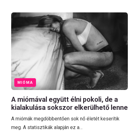
MIÓMA
A miómával együtt élni pokoli, de a
kialakulása sokszor elkerülhető lenne
A miómák megdöbbentően sok nő életét keserítik
meg. A statisztikák alapján ez a…