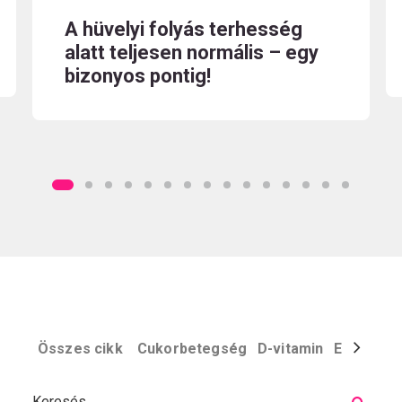
A hüvelyi folyás terhesség
alatt teljesen normális – egy
bizonyos pontig!
Összes cikk
Cukorbetegség
D-vitamin
Egyéb
El