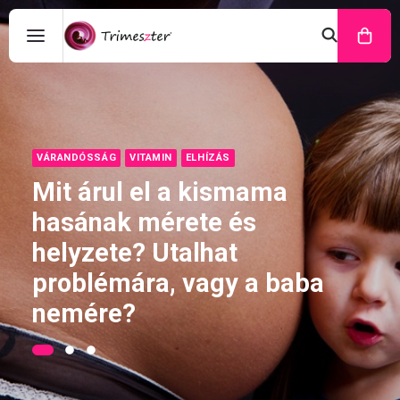
VÁRANDÓSSÁG
VITAMIN
ELHÍZÁS
Mit árul el a kismama
hasának mérete és
helyzete? Utalhat
problémára, vagy a baba
nemére?