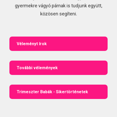
gyermekre vágyó párnak is tudjunk együtt,
közösen segíteni.
Véleményt írok
További vélemények
Trimeszter Babák - Sikertörténetek