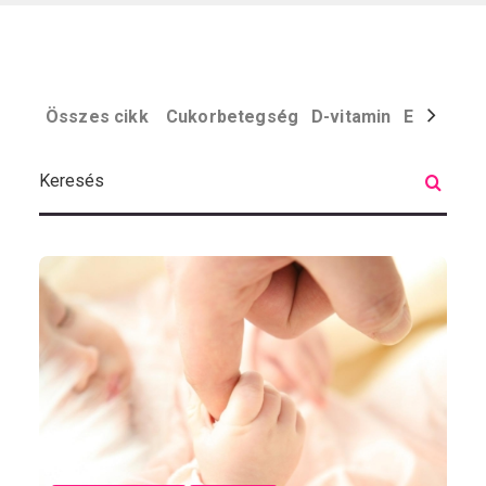
Összes cikk
Cukorbetegség
D-vitamin
Egyéb
El