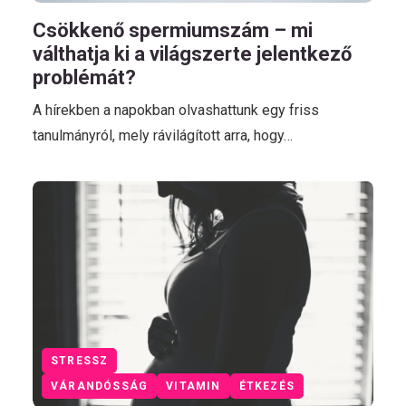
Csökkenő spermiumszám – mi
válthatja ki a világszerte jelentkező
problémát?
A hírekben a napokban olvashattunk egy friss
tanulmányról, mely rávilágított arra, hogy…
STRESSZ
VÁRANDÓSSÁG
VITAMIN
ÉTKEZÉS