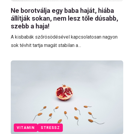
Ne borotválja egy baba haját, hiába
állítják sokan, nem lesz tőle dúsabb,
szebb a haja!
A kisbabák szőrösödésével kapcsolatosan nagyon
sok tévhit tartja magát stabilan a…
VITAMIN
STRESSZ