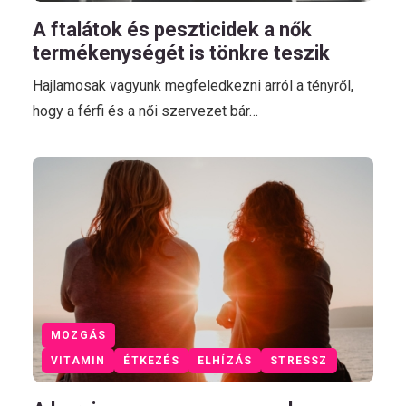
A ftalátok és peszticidek a nők
termékenységét is tönkre teszik
Hajlamosak vagyunk megfeledkezni arról a tényről,
hogy a férfi és a női szervezet bár…
MOZGÁS
VITAMIN
ÉTKEZÉS
ELHÍZÁS
STRESSZ