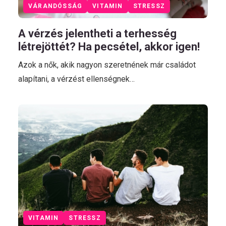
VÁRANDÓSSÁG
VITAMIN
STRESSZ
A vérzés jelentheti a terhesség
létrejöttét? Ha pecsétel, akkor igen!
Azok a nők, akik nagyon szeretnének már családot
alapítani, a vérzést ellenségnek…
VITAMIN
STRESSZ