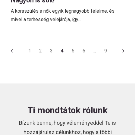
Nagyon is sok!
A koraszülés a nők egyik legnagyobb félelme, és
mivel a terhesség velejárója, így…
1
2
3
4
5
6
9
…
Ti mondtátok rólunk
Bízunk benne, hogy véleményeddel Te is
hozzájárulsz célunkhoz, hogy a többi