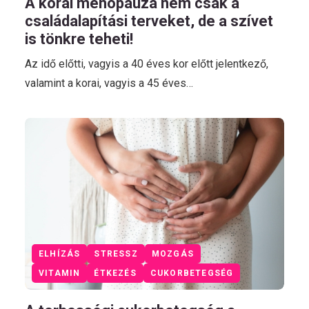
A korai menopauza nem csak a
családalapítási terveket, de a szívet
is tönkre teheti!
Az idő előtti, vagyis a 40 éves kor előtt jelentkező,
valamint a korai, vagyis a 45 éves…
ELHÍZÁS
STRESSZ
MOZGÁS
VITAMIN
ÉTKEZÉS
CUKORBETEGSÉG