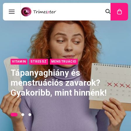
VITAMIN
STRESSZ
MENSTRUÁCIÓ
Tápanyaghiány és
menstruációs zavarok?
Gyakoribb, mint hinnénk!