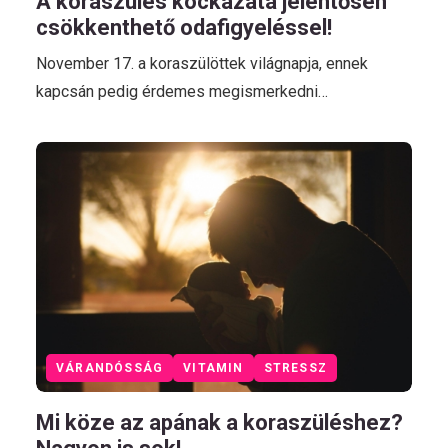
A koraszülés kockázata jelentősen
csökkenthető odafigyeléssel!
November 17. a koraszülöttek világnapja, ennek
kapcsán pedig érdemes megismerkedni…
VÁRANDÓSSÁG
VITAMIN
STRESSZ
Mi köze az apának a koraszüléshez?