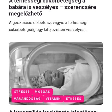
A terhességi cukorbetegség a
babára is veszélyes – szerencsére
megelőzhető
A gesztációs diabétesz, vagyis a terhességi
cukorbetegség egy kifejezetten veszélyes…
STRESSZ
MOZGÁS
VÁRANDÓSSÁG
VITAMIN
ÉTKEZÉS