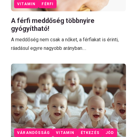
VITAMIN
FÉRFI
A férfi meddőség többnyire
gyógyítható!
A meddőség nem csak a nőket, a férfiakat is érinti,
ráadásul egyre nagyobb arányban.…
VÁRANDÓSSÁG
VITAMIN
ÉTKEZÉS
JÓD