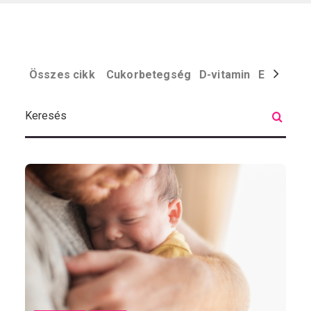
Összes cikk
Cukorbetegség
D-vitamin
Egyéb
El