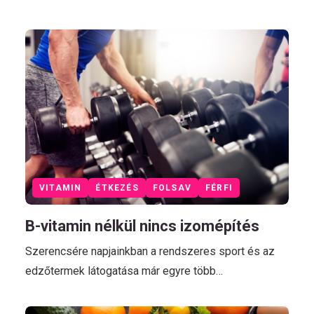
VITAMIN
ÉTKEZÉS
FOLSAV
FÉRFI
B-vitamin nélkül nincs izomépítés
Szerencsére napjainkban a rendszeres sport és az
edzőtermek látogatása már egyre több…