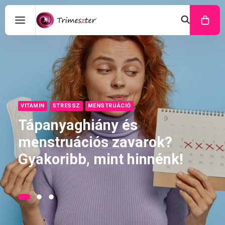
VITAMIN
STRESSZ
MENSTRUÁCIÓ
Tápanyaghiány és
menstruációs zavarok?
Gyakoribb, mint hinnénk!