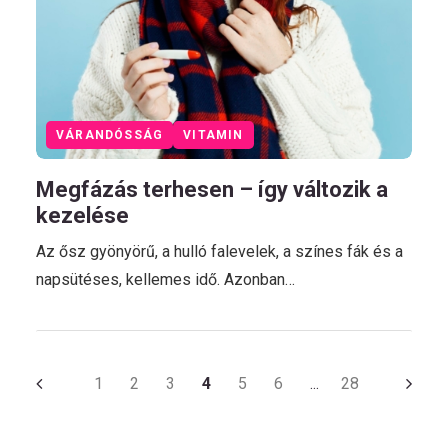
VÁRANDÓSSÁG
VITAMIN
Megfázás terhesen – így változik a
kezelése
Az ősz gyönyörű, a hulló falevelek, a színes fák és a
napsütéses, kellemes idő. Azonban…
1
2
3
4
5
6
28
…