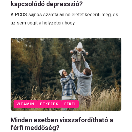
kapcsolódó depresszió?
A PCOS sajnos számtalan nő életét keseríti meg, és
az sem segít a helyzeten, hogy…
VITAMIN
ÉTKEZÉS
FÉRFI
Minden esetben visszafordítható a
férfi meddőség?