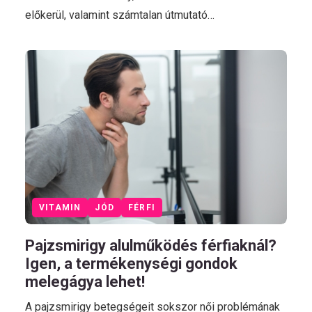
előkerül, valamint számtalan útmutató…
VITAMIN
JÓD
FÉRFI
Pajzsmirigy alulműködés férfiaknál?
Igen, a termékenységi gondok
melegágya lehet!
A pajzsmirigy betegségeit sokszor női problémának