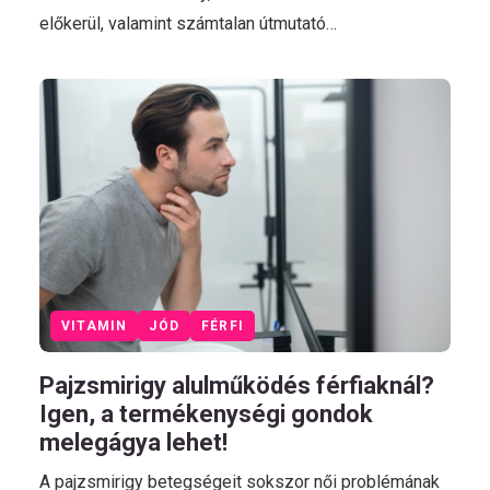
előkerül, valamint számtalan útmutató…
VITAMIN
JÓD
FÉRFI
Pajzsmirigy alulműködés férfiaknál?
Igen, a termékenységi gondok
melegágya lehet!
A pajzsmirigy betegségeit sokszor női problémának