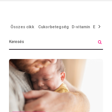
Összes cikk
Cukorbetegség
D-vitamin
Egyéb
El