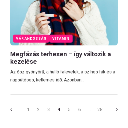
VÁRANDÓSSÁG
VITAMIN
Megfázás terhesen – így változik a
kezelése
Az ősz gyönyörű, a hulló falevelek, a színes fák és a
napsütéses, kellemes idő. Azonban…
1
2
3
4
5
6
28
…