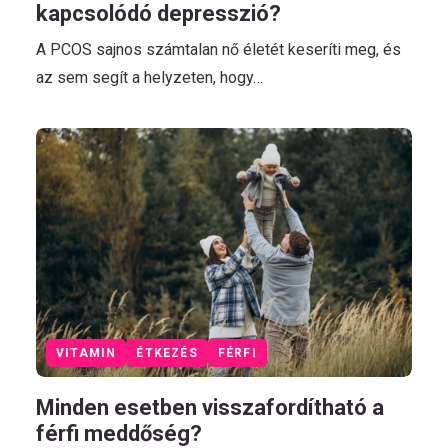
kapcsolódó depresszió?
A PCOS sajnos számtalan nő életét keseríti meg, és
az sem segít a helyzeten, hogy…
VITAMIN
ÉTKEZÉS
FÉRFI
Minden esetben visszafordítható a
férfi meddőség?