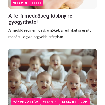
VITAMIN
FÉRFI
A férfi meddőség többnyire
gyógyítható!
A meddőség nem csak a nőket, a férfiakat is érinti,
ráadásul egyre nagyobb arányban.…
VÁRANDÓSSÁG
VITAMIN
ÉTKEZÉS
JÓD