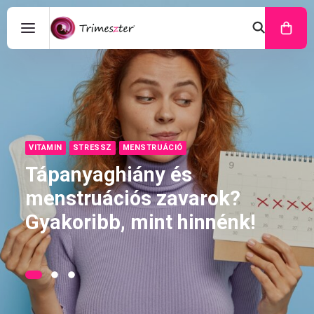
VITAMIN
STRESSZ
MENSTRUÁCIÓ
Tápanyaghiány és
menstruációs zavarok?
Gyakoribb, mint hinnénk!