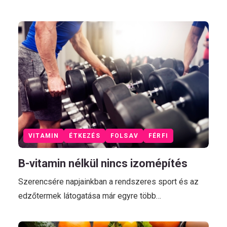
VITAMIN
ÉTKEZÉS
FOLSAV
FÉRFI
B-vitamin nélkül nincs izomépítés
Szerencsére napjainkban a rendszeres sport és az
edzőtermek látogatása már egyre több…