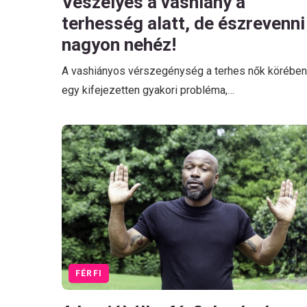
Veszélyes a vashiány a
terhesség alatt, de észrevenni
nagyon nehéz!
A vashiányos vérszegénység a terhes nők körében
egy kifejezetten gyakori probléma,…
FÉRFI