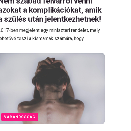
Nem szabad félvárról venni
azokat a komplikációkat, amik
a szülés után jelentkezhetnek!
2017-ben megjelent egy miniszteri rendelet, mely
lehetővé teszi a kismamák számára, hogy…
VÁRANDÓSSÁG