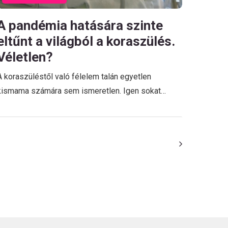
A pandémia hatására szinte
eltűnt a világból a koraszülés.
Véletlen?
A koraszüléstől való félelem talán egyetlen
kismama számára sem ismeretlen. Igen sokat…