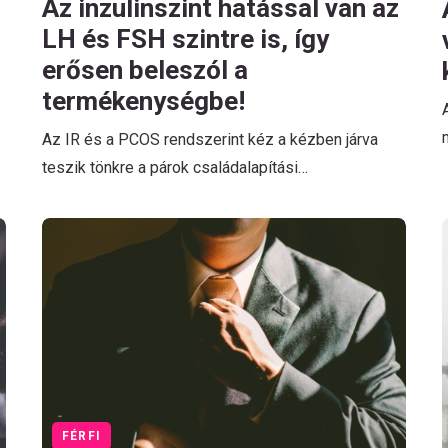
Az inzulinszint hatással van az
LH és FSH szintre is, így
erősen beleszól a
termékenységbe!
Az IR és a PCOS rendszerint kéz a kézben járva
teszik tönkre a párok családalapítási…
FÉRFI