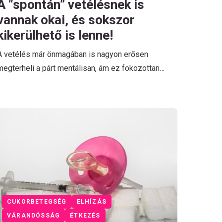
A “spontán” vetélésnek is
vannak okai, és sokszor
kikerülhető is lenne!
A vetélés már önmagában is nagyon erősen
megterheli a párt mentálisan, ám ez fokozottan…
CUKORBETEGSÉG
ELHÍZÁS
VÁRANDÓSSÁG
ÉTKEZÉS