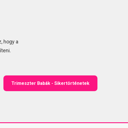
, hogy a
teni.
Trimeszter Babák - Sikertörténetek