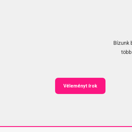
Bízunk 
több
Véleményt írok