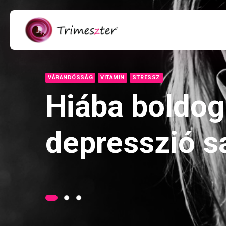
VÁRANDÓSSÁG
VITAMIN
STRESSZ
Hiába boldog
depresszió s