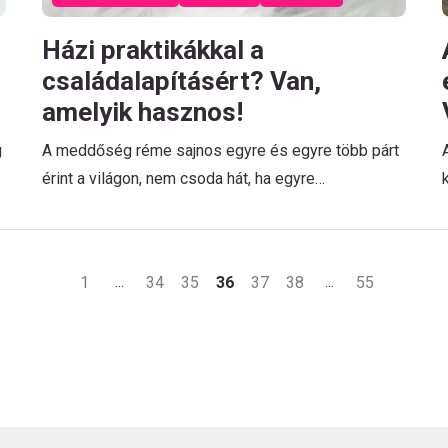
Házi praktikákkal a
családalapításért? Van,
amelyik hasznos!
g
A meddőség réme sajnos egyre és egyre több párt
érint a világon, nem csoda hát, ha egyre…
1
34
35
36
37
38
55
…
…