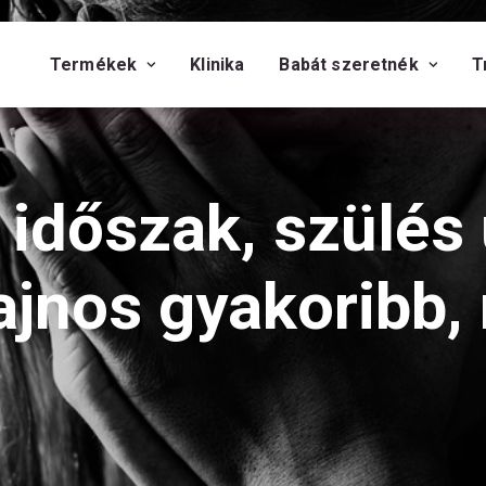
Termékek
Klinika
Babát szeretnék
T
 időszak, szülés 
ajnos gyakoribb,