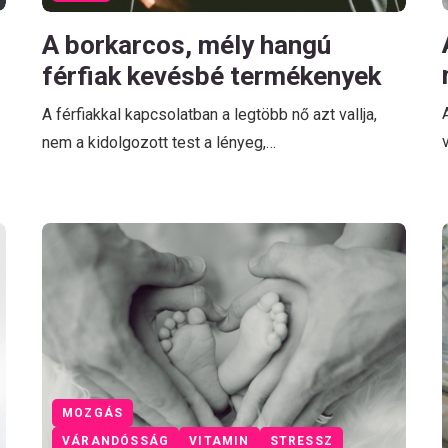
A borkarcos, mély hangú
férfiak kevésbé termékenyek
A férfiakkal kapcsolatban a legtöbb nő azt vallja,
nem a kidolgozott test a lényeg,…
MOZGÁS
VÁRANDÓSSÁG
VITAMIN
STRESSZ