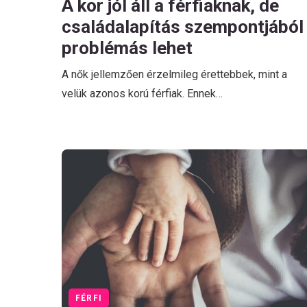
A kor jól áll a férfiaknak, de
családalapítás szempontjából
problémás lehet
A nők jellemzően érzelmileg érettebbek, mint a
velük azonos korú férfiak. Ennek…
FÉRFI