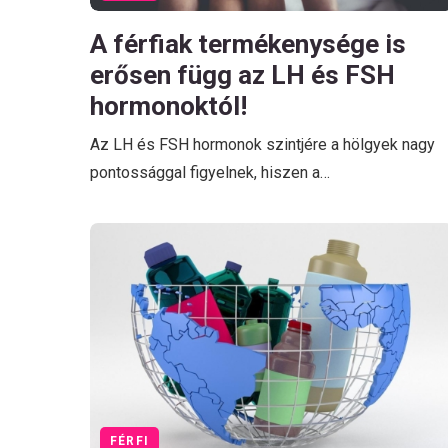
A férfiak termékenysége is
erősen függ az LH és FSH
hormonoktól!
Az LH és FSH hormonok szintjére a hölgyek nagy
pontossággal figyelnek, hiszen a…
FÉRFI