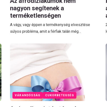
Az afrodiziákumok nem
nagyon segítenek a
terméketlenségen
A vágy, vagy éppen a termékenység elvesztése
súlyos probléma, amit a férfiak talán még…
VÁRANDÓSSÁG
CUKORBETEGSÉG