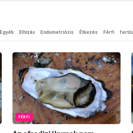
Egyéb
Elhízás
Endometriózis
Étkezés
Férfi
fertő
FÉRFI