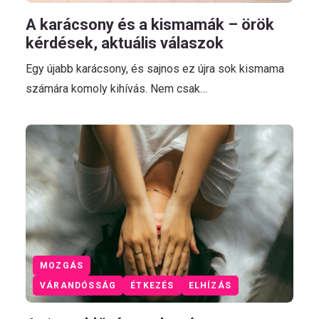
A karácsony és a kismamák – örök
kérdések, aktuális válaszok
Egy újabb karácsony, és sajnos ez újra sok kismama
számára komoly kihívás. Nem csak…
MOZGÁS
VÁRANDÓSSÁG
ÉTKEZÉS
ELHÍZÁS