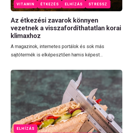
VITAMIN
ÉTKEZÉS
ELHÍZÁS
STRESSZ
Az étkezési zavarok könnyen
vezetnek a visszafordíthatatlan korai
klimaxhoz
A magazinok, internetes portálok és sok más
sajtótermék is elképesztően hamis képest…
ELHÍZÁS