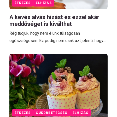
ÉTKEZÉS
ELHÍZÁS
A kevés alvás hízást és ezzel akár
meddőséget is kiválthat
Rég tudjuk, hogy nem élünk túlságosan
egészségesen. Ez pedig nem csak azt jelenti, hogy…
ÉTKEZÉS
CUKORBETEGSÉG
ELHÍZÁS