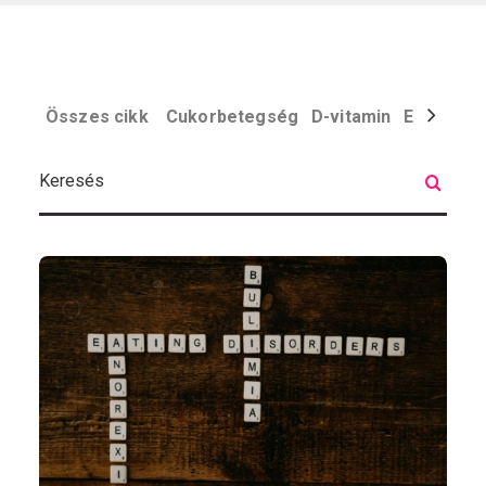
Összes cikk
Cukorbetegség
D-vitamin
Egyéb
El