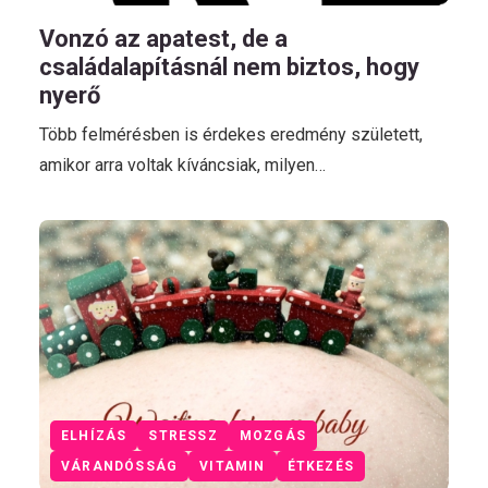
Vonzó az apatest, de a
családalapításnál nem biztos, hogy
nyerő
Több felmérésben is érdekes eredmény született,
amikor arra voltak kíváncsiak, milyen…
ELHÍZÁS
STRESSZ
MOZGÁS
VÁRANDÓSSÁG
VITAMIN
ÉTKEZÉS