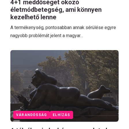
4+1 meddőséget okozó
életmódbetegség, ami könnyen
kezelhető lenne
A termékenység, pontosabban annak sérülése egyre
nagyobb problémát jelent a magyar…
VÁRANDÓSSÁG
ELHÍZÁS