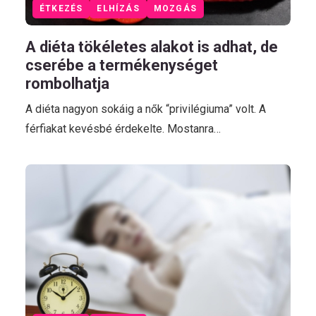
ÉTKEZÉS
ELHÍZÁS
MOZGÁS
A diéta tökéletes alakot is adhat, de
cserébe a termékenységet
rombolhatja
A diéta nagyon sokáig a nők “privilégiuma” volt. A
férfiakat kevésbé érdekelte. Mostanra…