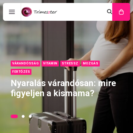
VÁRANDÓSSÁG
VITAMIN
STRESSZ
MOZGÁS
FERTŐZÉS
Nyaralás várandósan: mire
figyeljen a kismama?