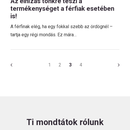
Az elhízás tönkre teszi a
termékenységet a férfiak esetében
is!
A férfinak elég, ha egy fokkal szebb az ördögnél –
tartja egy régi mondás. Ez mára…
1
2
3
4
Ti mondtátok rólunk