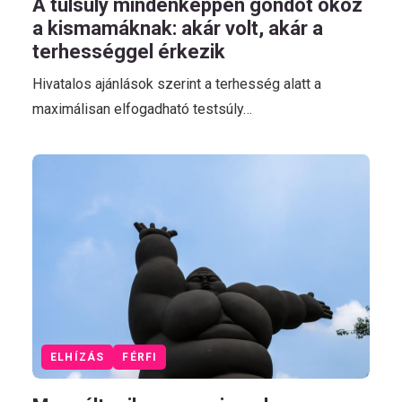
A túlsúly mindenképpen gondot okoz
a kismamáknak: akár volt, akár a
terhességgel érkezik
Hivatalos ajánlások szerint a terhesség alatt a
maximálisan elfogadható testsúly…
ELHÍZÁS
FÉRFI