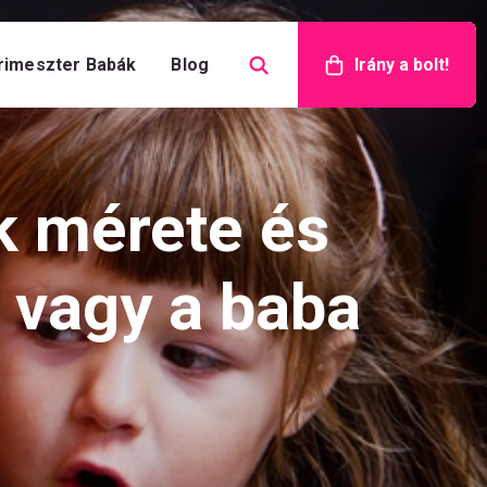
rimeszter Babák
Blog
Irány a bolt!
k mérete és
 vagy a baba