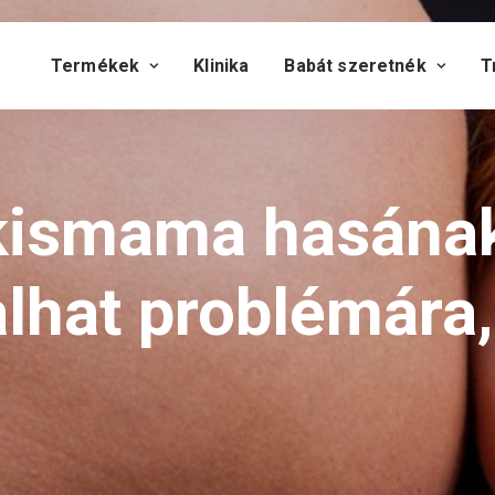
Termékek
Klinika
Babát szeretnék
T
a kismama hasána
alhat problémára,