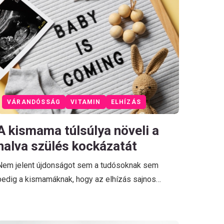
VÁRANDÓSSÁG
VITAMIN
ELHÍZÁS
A kismama túlsúlya növeli a
halva szülés kockázatát
Nem jelent újdonságot sem a tudósoknak sem
pedig a kismamáknak, hogy az elhízás sajnos…