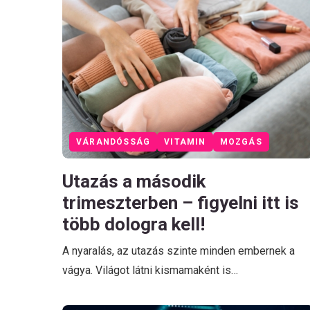
VÁRANDÓSSÁG
VITAMIN
MOZGÁS
Utazás a második
trimeszterben – figyelni itt is
több dologra kell!
A nyaralás, az utazás szinte minden embernek a
vágya. Világot látni kismamaként is…