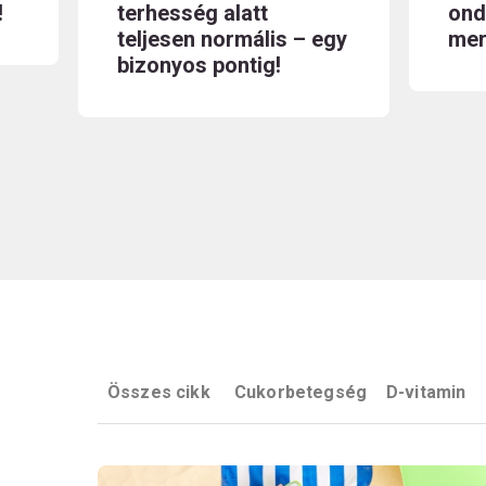
!
terhesség alatt
ond
teljesen normális – egy
mer
bizonyos pontig!
Összes cikk
Cukorbetegség
D-vitamin