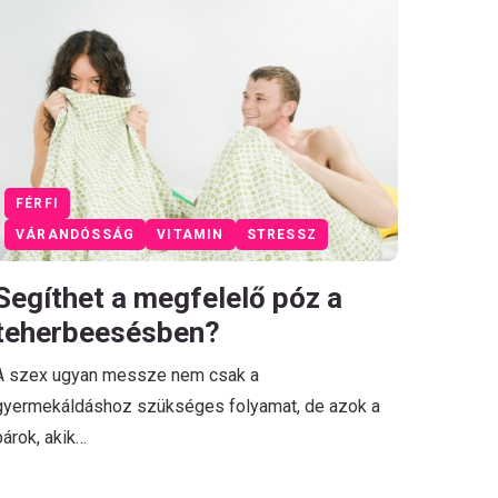
FÉRFI
VÁRANDÓSSÁG
VITAMIN
STRESSZ
Segíthet a megfelelő póz a
teherbeesésben?
A szex ugyan messze nem csak a
gyermekáldáshoz szükséges folyamat, de azok a
párok, akik…