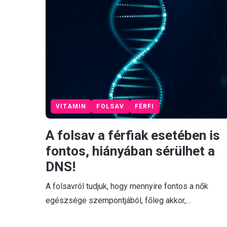
VITAMIN
FOLSAV
FÉRFI
A folsav a férfiak esetében is
fontos, hiányában sérülhet a
DNS!
A folsavról tudjuk, hogy mennyire fontos a nők
egészsége szempontjából, főleg akkor,…