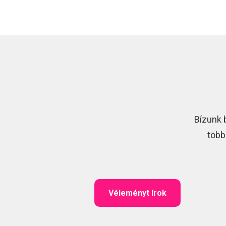
Bízunk 
több
Véleményt írok