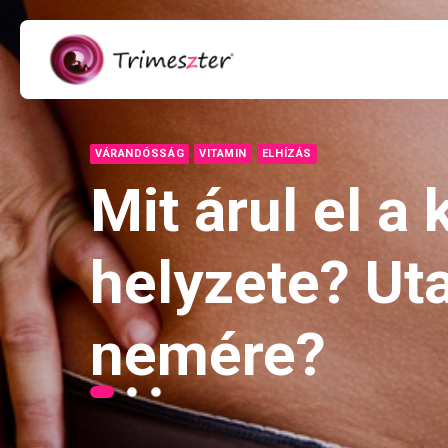
VÁRANDÓSSÁG
VITAMIN
ELHÍZÁS
Mit árul el 
helyzete? Ut
nemére?