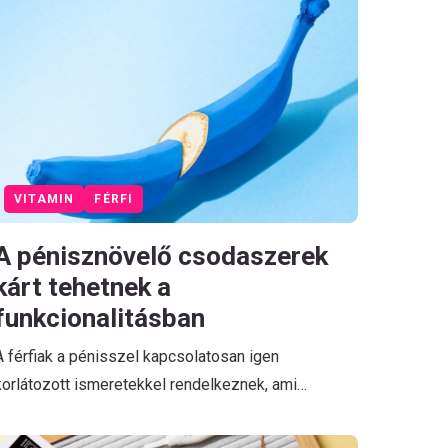
VITAMIN
FÉRFI
A pénisznövelő csodaszerek
kárt tehetnek a
funkcionalitásban
A férfiak a pénisszel kapcsolatosan igen
korlátozott ismeretekkel rendelkeznek, ami…