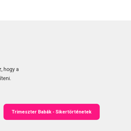
, hogy a
teni.
Trimeszter Babák - Sikertörténetek