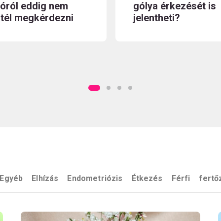
óról eddig nem
gólya érkezését is
tél megkérdezni
jelentheti?
Egyéb
Elhízás
Endometriózis
Étkezés
Férfi
fertő