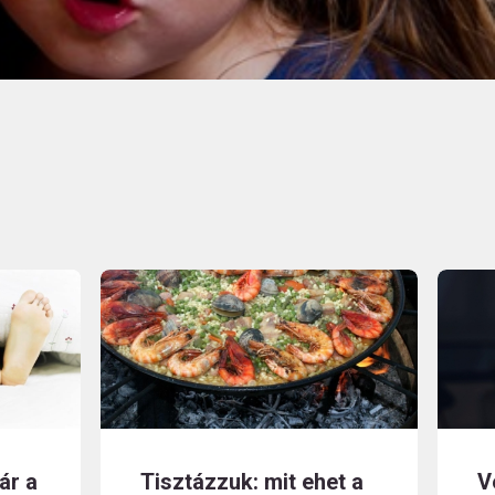
ár a
Tisztázzuk: mit ehet a
V